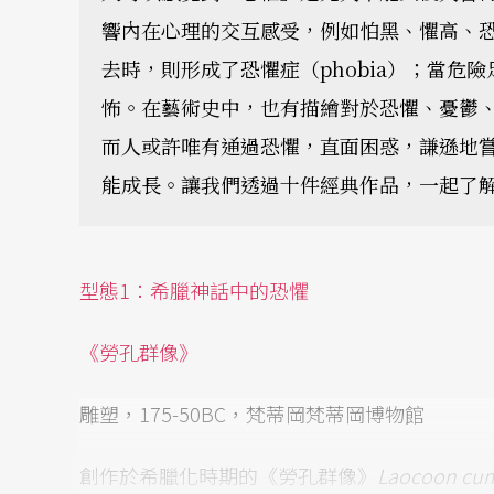
響內在心理的交互感受，例如怕黑、懼高、
去時，則形成了恐懼症（phobia）；當危
怖。在藝術史中，也有描繪對於恐懼、憂鬱
而人或許唯有通過恐懼，直面困惑，謙遜地
能成長。讓我們透過十件經典作品，一起了
型態1：希臘神話中的恐懼
《勞孔群像》
雕塑，175-50BC，梵蒂岡梵蒂岡博物館
創作於希臘化時期的《勞孔群像》
Laocoon cum 