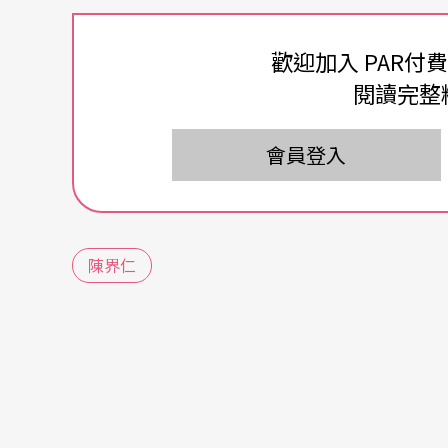
附近被重新發現。特洛伊城的祭司勞孔（Laoc
阻擋了天神的計謀而遭到懲罰。雕像刻畫勞孔
歡迎加入 PAR付
閱讀完整
苦，對身旁同樣被蛇圍繞的兩個孩子感到無能
悲痛交織在肢體延展與被箝制的動態瞬間。彷
會員登入
命與孩子的悲傷。藝術史學家溫克爾曼（J. J. W
喃」。由於希臘化時期的藝術創作服膺於宗教
求的空間，來呈現高難度的雕刻技巧，表達人
陳界仁
恐懼2：宗教繪畫中的恐懼
耶羅尼米斯．波希《人間樂園》
三聯油畫，1490-1510，西班牙馬德里普拉多