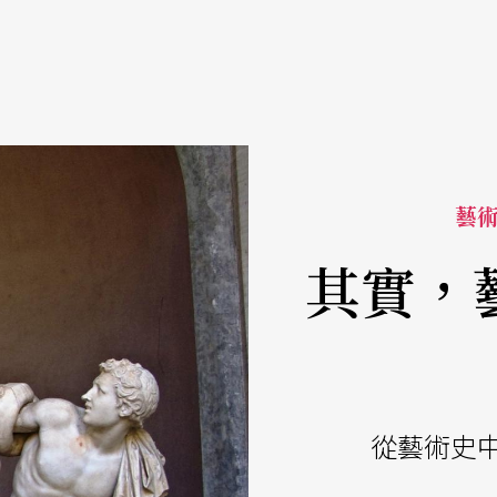
藝
其實，
從藝術史