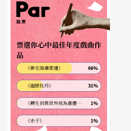
投票
票選你心中最佳年度戲曲作
品
66%
《夢在海潮那邊》
31%
《幽戀牡丹》
1%
《轉生到異世界成為嘉慶君—發現我的祖先是詐騙集團!?》
1%
《赤子》