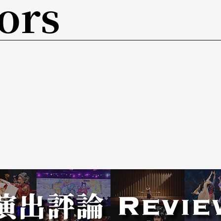
ors
於西班牙國家圖書館
杜勒（Albrecht Dürer，1471-152
帶到北方的重要畫家之一，也是北方第一位運用
創作最早使他成名的《啟示錄》
Apocalypse
木刻
戰爭，《啟示錄》蘊含宗教意義上的道德勸說以及
十五幅作品中。以其中一幅〈聖米迦勒鬥大龍Sa
on〉為例，它描寫新約《啟示錄》第十二章第七節天使米迦勒同使
充滿力量的米迦勒正拿起長矛刺入在其腳底下惡龍
杜勒的《啟示錄》將當時的人處在世紀末對末世預