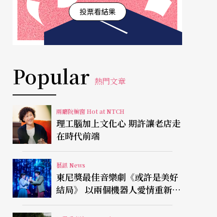
投票看結果
Popular
熱門文章
兩廳院櫥窗 Hot at NTCH
理工腦加上文化心 期許讓老店走
在時代前端
藝訊 News
東尼獎最佳音樂劇《或許是美好
結局》 以兩個機器人愛情重新凝
視有限人生