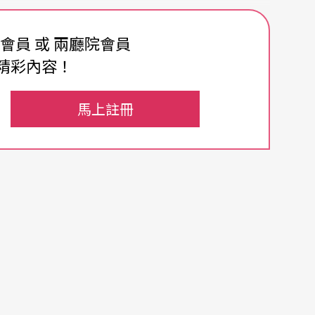
oon），因警告人民不可接受包藏希臘軍的木馬，
即將被希臘女神雅典娜派出的兩條大蛇吞噬的痛
費會員 或 兩廳院會員
精彩內容！
為力。《勞孔群像》以戲劇性的張力表現了恐懼與
彿透過父親的肢體與面部表情，感受到即將失去生
馬上註冊
inckelmann）稱勞孔表情為「壓抑而痛楚的呢
的關係不如過往緊密，藝術家有更多對工藝技術追
被無法掌控的命運操弄下所承受的苦難。
博物館