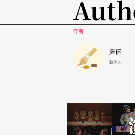
Auth
木版組畫，1498，原版書籍插畫《啟示錄》藏
另一位北方文藝復興時期在紐倫堡的藝術家阿爾布雷希特．
作者
8），是當時將南方義大利文藝復興思想與風格
幾何學原理與透視學方法於繪畫的藝術家。在
羅倩
插畫作品中，正值馬丁．路德宗教改革與農民
藝評人
對當時政治社會的針砭與關懷，同注入在這一組
int Michael Fighting the Drag
者在天上與群龍戰鬥的一幕，畫家筆下沉穩且
的咽喉，對比下方一片祥和平靜的人間風景。
言的恐懼清晰且深刻地傳達出來。