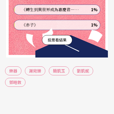
的PTFE止水膠帶，不僅成本降低、取得容易，攜帶
1%
《轉生到異世界成為嘉慶君—發現我的祖先是詐騙集團!?》
也方便。而名為「木賊」，或別名「節骨草」、
「接骨木」等的中藥材，則是用來細磨簧片表面的
1%
《赤子》
材料，不過選號數最細的砂紙，也能達到很好的效
投票看結果
果。
樂器
謝宛臻
簡凱玉
劉凱妮
鄧皓敦