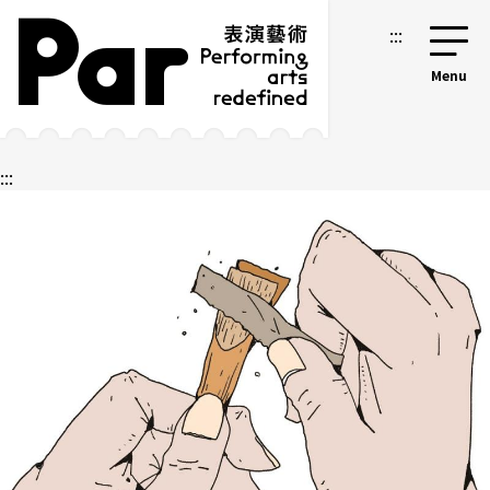
跳到主要內容區塊
網站導覽
:::
:::