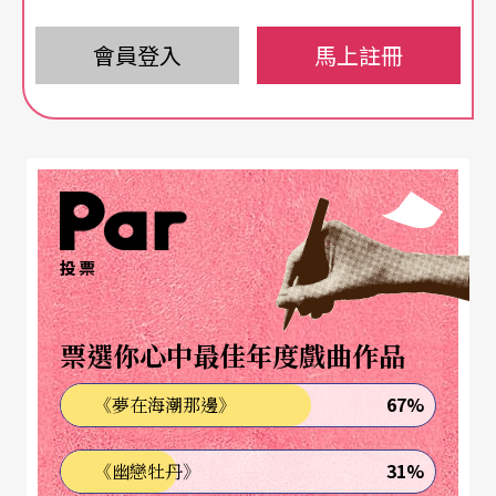
這樣很薄的地方也能修得精細，刀子太鈍很容易把
會員登入
馬上註冊
簧片削破。用來削簧片的刀，屬於飛航列管的違禁
品，因而無法放在隨身行李，只能託運。
去水電行和中藥店買材料
由於簧片相當敏感，濕度、溫度都有可能產生變
投票
化，專業的演奏家們必定會多準備幾個待命。但畢
竟它攸關演奏的成效，因此總需要依現場環境再做
票選你心中最佳年度戲曲作品
綑綁加強或微調。幾個必要的材料從古至今都需
要，但隨著時代的轉變，也有更好用的替代品。像
67%
《夢在海潮那邊》
是用來將兩片簧片合在一起，防止漏氣的「魚
31%
《幽戀牡丹》
皮」，近2、30年漸漸改用水電工用來纏水管防漏水