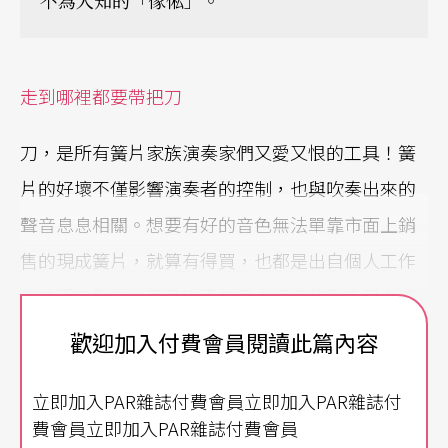
不為人知的「傢俬」。
走到哪裡都要帶把刀
刀，是所有簧片家族演奏家們又愛又恨的工具！簧
片的好壞不僅影響演奏者的控制，也與吹奏出來的
聲音息息相關。想要有好的音色無法單靠市面上銷
售的現成簧片，就算有得買，也都是出自個人工作
室的手工製作，而且吹奏前仍必須調整到自己合適
的狀態。因此學樂器，自然脫離不了學習製作簧片
歡迎加入付費會員閱讀此篇內容
的命運。使用的工具主要是特製雙面的刀，連帶著
立即加入PAR雜誌付費會員立即加入PAR雜誌付
箝子、鑽子、銅線等都得用上。雙簧中間還需要放
費會員立即加入PAR雜誌付費會員
上一塊舌片，以防割到另一面。刀子一定要鋒利，