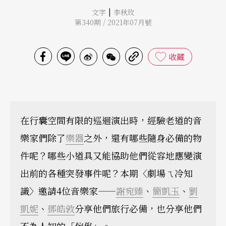
|
文字
李秋玫
第340期 / 2021年07月號
收藏
在行囊空間有限的巡迴演出時，經驗老道的音
樂家們除了
樂器
之外，還有哪些隨身必備的物
件呢？哪些小道具又能協助他們從容地應變演
出前的各種突發事件呢？本期〈劇場ㄟ冷知
識〉邀請4位音樂家——
謝宛臻
、
簡凱玉
、
劉
凱妮
、
鄧皓敦
分享他們旅行必備，也分享他們