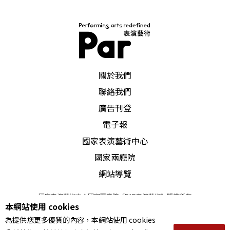
PAR 表演藝術雜誌
關於我們
聯絡我們
廣告刊登
電子報
國家表演藝術中心
國家兩廳院
網站導覽
國家表演藝術中心國家兩廳院《PAR表演藝術》版權所有
本網站使用 cookies
©
2022
Performing arts redefined. All Rights Reserved
為提供您更多優質的內容，本網站使用 cookies
統一編號 Tax Id number 00973926