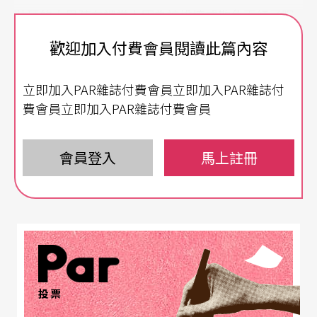
壯碩的大男孩在課堂上因為被排擠或欺負而紅了眼
眶。
歡迎加入付費會員閱讀此篇內容
因為他氣質上的不同，我對他也多了一份好奇。有
立即加入PAR雜誌付費會員立即加入PAR雜誌付
一次透過拍紀錄片的訪談，我問他為什麼會來到慈
費會員立即加入PAR雜誌付費會員
輝？他說，他和其他人因為不愛念書或是犯過一些
錯而轉來這裡不一樣，他是因為在原來的學校總是
會員登入
馬上註冊
被霸凌，媽媽希望幫他換個環境，所以他才來到這
裡。
投票