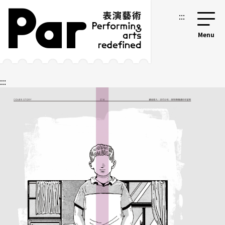
跳到主要內容區塊
網站導覽
:::
:::