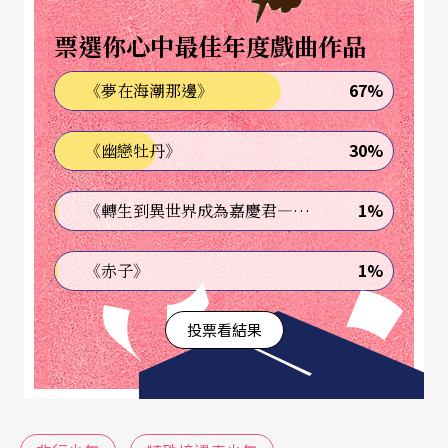
票選你心中最佳年度戲曲作品
67%
《夢在海潮那邊》
30%
《幽戀牡丹》
1%
《轉生到異世界成為嘉慶君—發現我的祖先是詐騙集團!?》
1%
《赤子》
投票看結果