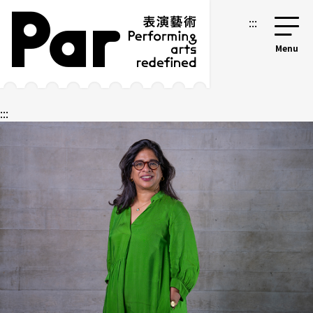
跳到主要內容區塊
網站導覽
:::
:::