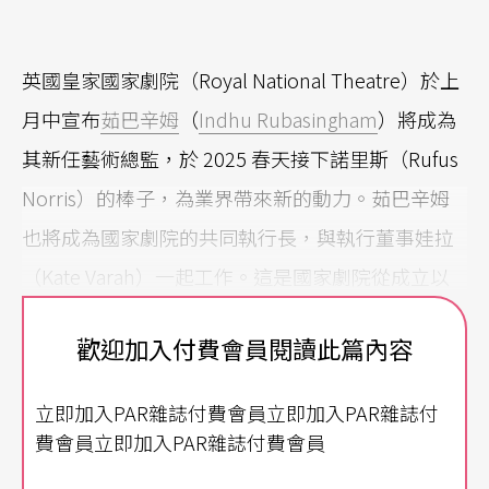
英國皇家國家劇院（Royal National Theatre）於上
月中宣布
茹巴辛姆
（
Indhu Rubasingham
）將成為
其新任藝術總監，於 2025 春天接下諾里斯（Rufus
Norris）的棒子，為業界帶來新的動力。茹巴辛姆
也將成為國家劇院的共同執行長，與執行董事娃拉
（Kate Varah）一起工作。這是國家劇院從成立以
來，第一次由非白人女性站上領導的位置，也因此
歡迎加入付費會員閱讀此篇內容
劇場藝術從業者皆對此消息感到興奮不已。
立即加入PAR雜誌付費會員立即加入PAR雜誌付
2012 年，茹巴辛姆成為
倫敦
西北邊的窯劇院（Kiln
費會員立即加入PAR雜誌付費會員
Theatre）藝術總監，當時她也是業界第一位經營倫