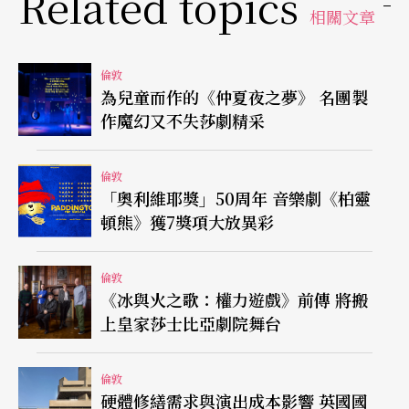
Related topics
下一篇章。
相關文章
倫敦
為兒童而作的《仲夏夜之夢》 名團製
作魔幻又不失莎劇精采
倫敦
「奧利維耶獎」50周年 音樂劇《柏靈
頓熊》獲7獎項大放異彩
倫敦
《冰與火之歌：權力遊戲》前傳 將搬
上皇家莎士比亞劇院舞台
倫敦
硬體修繕需求與演出成本影響 英國國