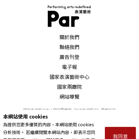
PAR 表演藝術雜誌
關於我們
聯絡我們
廣告刊登
電子報
國家表演藝術中心
國家兩廳院
網站導覽
國家表演藝術中心國家兩廳院《PAR表演藝術》版權所有
本網站使用 cookies
©
2022
Performing arts redefined. All Rights Reserved
為提供您更多優質的內容，本網站使用 cookies
統一編號 Tax Id number 00973926
分析技術。 若繼續閱覽本網站內容，即表示您同
本站所提供相關演出資訊，如有異動應以主辦單位公告為準。
我同意