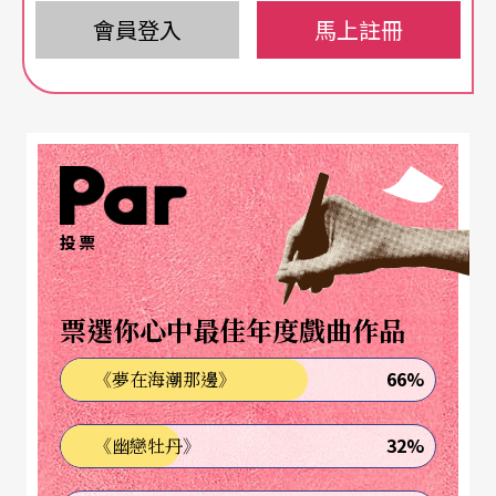
敦大型劇院的非白人女性，不僅監督900萬英鎊的資
會員登入
馬上註冊
金運作，於 2018 年重建與重新塑造窯劇院的建築與
品牌（前為三輪車劇院 Tricycle Theatre），也讓新
創劇作 （new writing）成為該劇場的發展重心之
一。
茹巴辛姆在國家劇院的3個舞台皆有作品展演，其於
投票
劇院最大舞台奧利維耶（Olivier theatre）的作品
《印度國父與其殺手》（The Father and the Assas
票選你心中最佳年度戲曲作品
sin）於 2022 年5月首演，因其受歡迎程度，去年中
66%
《夢在海潮那邊》
又再度重回此舞台。
32%
《幽戀牡丹》
諾里斯自 2015 年成為國家劇院藝術總監，他認為過
去8年可謂多采多姿，帶領劇院經歷了英國脫歐、新