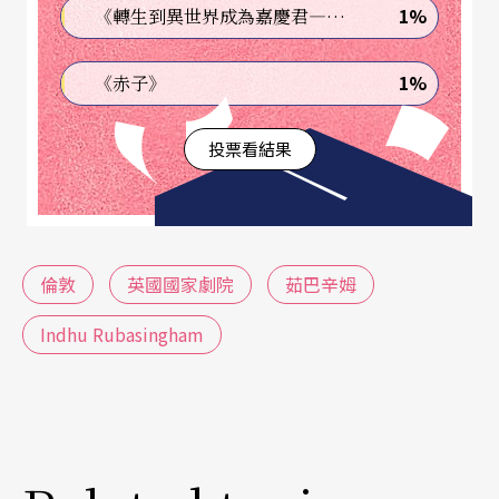
1%
《轉生到異世界成為嘉慶君—發現我的祖先是詐騙集團!?》
冠疫情、「黑人的生命也是命」（Black Lives Matte
r）、5個首相及10個文化部長的替換等，這些社會
1%
《赤子》
變動都為劇院帶來刺激，諾里斯也成功帶團隊走出
投票看結果
困境。他專注於前瞻性的作品，並給予經典作品新
生命，而在窯劇院引進新創劇作的茹巴辛姆接下總
監位子後，人們也期待她如何更擴展國家劇院舞台
給更多元背景的藝術家創作空間。53 歲的茹巴辛姆
倫敦
英國國家劇院
茹巴辛姆
認為能成為國家劇院藝術總監是這個世界上最好的
Indhu Rubasingham
工作：「劇場具有改變的力量——透過分享經驗和
故事將人們聚在一起，而沒有什麼地方比國家劇院
更能體現這個能力。」曾在國家劇院舞台上導戲的
茹巴辛姆將更走入幕後，為這座標誌性的建築開啟