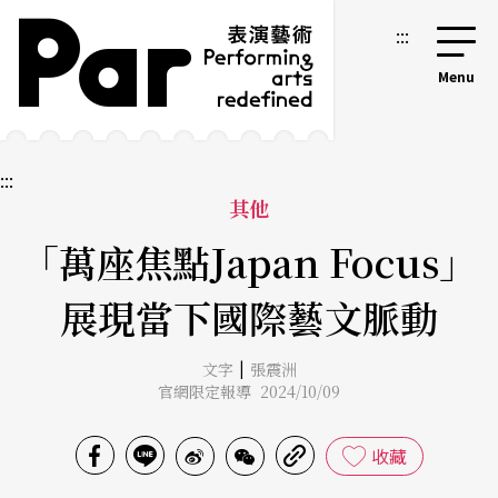
跳到主要內容區塊
網站導覽
:::
:::
其他
「萬座焦點Japan Focus」
展現當下國際藝文脈動
|
文字
張震洲
官網限定報導 2024/10/09
收藏