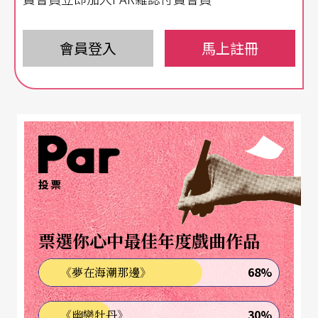
會員登入
馬上註冊
投票
票選你心中最佳年度戲曲作品
68%
《夢在海潮那邊》
30%
《幽戀牡丹》