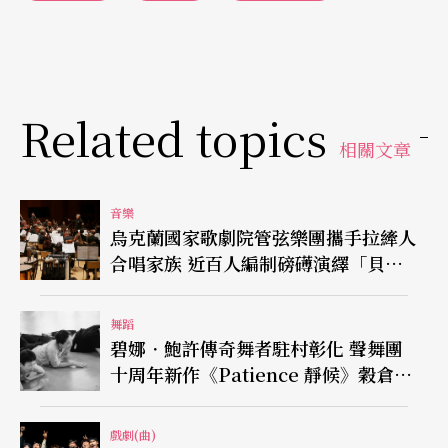
Related topics
相關文章
音樂
烏克蘭國家歌劇院管弦樂團攜手拉縴人
合唱家族 近百人編制磅礡演繹「貝
九」
舞蹈
碧娜．鮑許傳奇舞者駐村彰化 聲舞團
十周年新作《Patience 靜候》穀倉登
場
戲劇(曲)