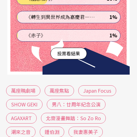
1%
《轉生到異世界成為嘉慶君—發現我的祖先是詐騙集團!?》
1%
《赤子》
投票看結果
萬座曉劇場
萬座焦點
Japan Focus
SHOW GEKI
男八：廿周年紀念公演
AGAXART
北齋漫畫舞踏：So Zo Ro
潮來之音
鍾伯淵
我妻惠美子