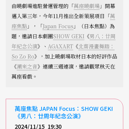
由曉劇場進駐營運管理的「
萬座曉劇場
」開幕
邁入第三年，今年11月推出全新策展項目「
萬
座焦點
」，「
Japan Focus
」（日本焦點）為
題，邀請日本劇團
SHOW GEKI
《
男八：廿周
年紀念公演
》、
AGAXART
《
北齋漫畫舞踏：
So Zo Ro
》，加上曉劇場取材日本的好評作品
《
潮來之音
》連續三週連演，邀請觀眾秋天在
萬座看戲。
萬座焦點 JAPAN Focus：SHOW GEKI
《男八：廿周年紀念公演》
2024/11/15 19:30