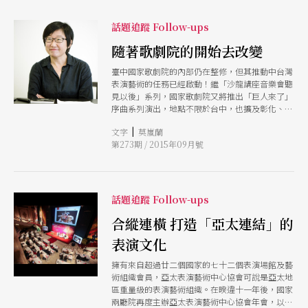
習爾等。
話題追蹤 Follow-ups
隨著歌劇院的開始去改變
臺中國家歌劇院的內部仍在整修，但其推動中台灣
表演藝術的任務已經啟動！繼「沙龍講座音樂會聽
見以後」系列，國家歌劇院又將推出「巨人來了」
序曲系列演出，地點不限於台中，也擴及彰化、南
投等地，頗有拉進城鄉藝文距離的企圖心。國家歌
|
文字
莫嵐蘭
劇院院營運推動小組召集人王文儀表示，她的夢想
第273期 / 2015年09月號
是「將中台灣創造成最懂表演藝術的地方」。
話題追蹤 Follow-ups
合縱連橫 打造「亞太連結」的
表演文化
擁有來自超過廿二個國家的七十二個表演場館及藝
術組織會員，亞太表演藝術中心協會可說是亞太地
區重量級的表演藝術組織。在暌違十一年後，國家
兩廳院再度主辦亞太表演藝術中心協會年會，以