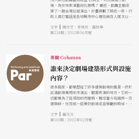
場，為在地表演藝術扎根嗎？ 最近，劇團主動安
排了一趟台灣巡迴演出。計畫規劃了將近一年，行
政人員打電話至各地縣市中心尋找兩百人席次以下
的場地。全台灣打一輪，好不容易找到六個。原
|
文字
周伶芝、李秋玫、鄒欣寧
來，台灣的小型場地居然這麼稀少。每一個縣市都
第234期 / 2012年06月號
有一座上千人座位席的文化中心，卻沒有兩百人座
位席的小型實驗劇場。 聽說，大團隊到文化中心
演出時都可以票房全滿，這表示藝文推廣的確開始
在各地開花結果。但是，這畢竟是外地來的演出，
不是在地人的創作，小型展演空間就是用來鼓勵在
專欄 Columns
地創作的。試想，如果當地藝術家或深具潛力的創
作者希望作品發表，誰有辦法可以隨便花大錢上大
誰來決定劇場建築形式與設施
舞台？他要如何「練習」更完整表達在地文化？於
內容？
是只好遠赴他鄉如台北或美國或歐洲，於是文化出
走。 文化來自在地生活提煉，表演藝術則是文化
很多國家，都是歷經了許多建築劇場的風景，終於
的結晶，而小型演出空間更是孕育在地創作的搖
認清劇場是用來作演出、觀賞表演的地方。它的一
籃，只可惜現況是，被官員以「觀眾人數太少效益
切都是為了這項目的而服務。難怪當今有國際一流
太低」而一筆刪除，甚至讓民間苦撐的小型空間自
建築師，在完成一座美好劇場或音樂廳的時候，會
生自滅。 文化部，有可能從中央角度於各地興建
說技術劇場專業諮詢是他成功的重要因素。
空間，深度培養文化，做「在地表演藝術扎根」的
|
文字
聶光炎
動作嗎？ 劇場工作者、花蓮冉而山劇場核心團員
第110期 / 2002年02月號
吳思鋒：地方不只需要文化預算 地方不只需要文
化預算，如果預算不能透過有效、透明的機制，找
到適當的人、適當的活動模式讓它發揮作用，文化