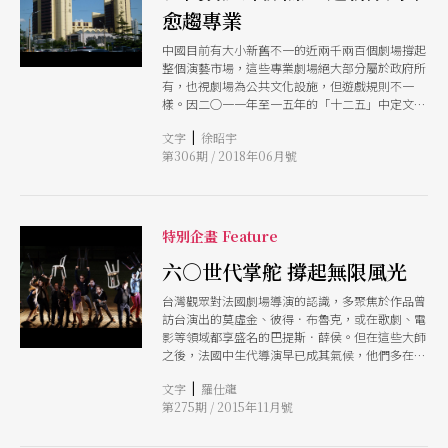
愈趨專業
中國目前有大小新舊不一的近兩千兩百個劇場撐起
整個演藝市場，這些專業劇場絕大部分屬於政府所
有，也視劇場為公共文化設施，但遊戲規則不一
樣。因二○一一年至一五年的「十二五」中定文化
大發展為主調，推波助瀾，各地政府為求政績，大
|
文字
徐昭宇
劇院的興建只能用爭先恐後來形容。中國劇場業態
第306期 / 2018年06月號
的特質是大、亂、變化快、進步快，這幾年隨著現
代大型劇院的陸續建成使用及與國際接觸愈來愈密
切，劇場管理走向專業化是可預期的。
特別企畫 Feature
六○世代掌舵 撐起無限風光
台灣觀眾對法國劇場導演的認識，多聚焦於作品曾
訪台演出的莫虛金、彼得．布魯克，或在歌劇、電
影等領域都享盛名的巴提斯．薛侯。但在這些大師
之後，法國中生代導演早已成其氣候，他們多在卅
歲左右就展露頭角，接掌經營國家級劇院，經多年
|
文字
羅仕龍
歷練，成為法國劇壇最重要的力量，除了曾訪台演
第275期 / 2015年11月號
出《小刀小姐》的歐利維耶．畢，還有即將帶著作
品《仙杜拉》來台的波默拉，另外更有諾德、布隆
胥維、德摩西-莫塔、西瓦迪耶、費斯巴哈、諾吉