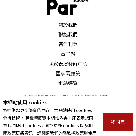
PAR 表演藝術雜誌
關於我們
聯絡我們
廣告刊登
電子報
國家表演藝術中心
國家兩廳院
網站導覽
國家表演藝術中心國家兩廳院《PAR表演藝術》版權所有
本網站使用 cookies
©
2022
Performing arts redefined. All Rights Reserved
為提供您更多優質的內容，本網站使用 cookies
統一編號 Tax Id number 00973926
分析技術。 若繼續閱覽本網站內容，即表示您同
本站所提供相關演出資訊，如有異動應以主辦單位公告為準。
我同意
意我們使用 cookies，關於更多 cookies 以及相
服務條款
｜
隱私權聲明
｜
著作權聲明
關政策更新資訊，請閱讀我們的隱私權政策與使用