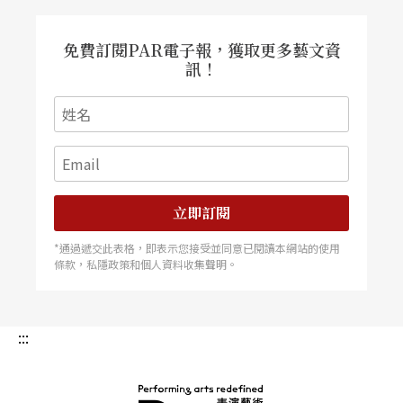
環境的孕育仍然遙遙無期。例如我所居住的花蓮，
地方政府依然以興蓋硬體為主要的方向，卻忘了軟
體才是文化軟實力的基礎。 過去以來，文化局雖
免費訂閱PAR電子報，獲取更多藝文資
然利用既有館舍，協助地方團體舉辦展演，卻忽略
訊！
行政、策展、創作等面向的人才培育舉措，乃至進
行各種交流，以及補助、行政制度未加完善，使用
者付費的習慣亦未於地方被推廣，只是將每年展演
次數的增加便宜行事地與文化環境的累進劃上等
號，凡此種種皆對藝文團體在地發展形成不夠友善
的環境，反而導致本來就極度缺乏藝術行政人員、
製作機制的地方藝文團體處處掣肘。 經費並不能
夠療癒這些積習已久的病
立即訂閱
*通過遞交此表格，即表示您接受並同意已閱讀本網站的使用
條款，私隱政策和個人資料收集聲明。
:::