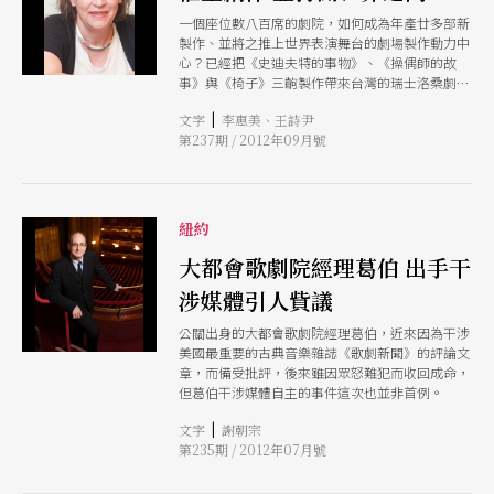
一個座位數八百席的劇院，如何成為年產廿多部新
製作、並將之推上世界表演舞台的劇場製作動力中
心？已經把《史迪夫特的事物》、《操偶師的故
事》與《椅子》三齣製作帶來台灣的瑞士洛桑劇院
製作人芭芭拉．蘇德霍夫，在這次參與臺北藝術節
|
文字
李惠美、王詩尹
演出期間，接受本刊專訪，一談洛桑劇院如何讓一
第237期 / 2012年09月號
個製作從無到有、與藝術家如何合作、如何尋找共
製夥伴、又如何將製作向世界推銷出去
紐約
大都會歌劇院經理葛伯 出手干
涉媒體引人貲議
公關出身的大都會歌劇院經理葛伯，近來因為干涉
美國最重要的古典音樂雜誌《歌劇新聞》的評論文
章，而備受批評，後來雖因眾怒難犯而收回成命，
但葛伯干涉媒體自主的事件這次也並非首例。
|
文字
謝朝宗
第235期 / 2012年07月號