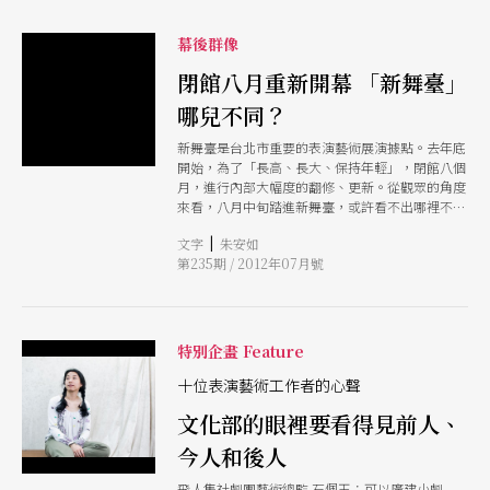
幕後群像
閉館八月重新開幕 「新舞臺」
哪兒不同？
新舞臺是台北市重要的表演藝術展演據點。去年底
開始，為了「長高、長大、保持年輕」，閉館八個
月，進行內部大幅度的翻修、更新。從觀眾的角度
來看，八月中旬踏進新舞臺，或許看不出哪裡不
同；然而，「在大幕升起後的舞台上，我們希望所
|
文字
朱安如
有藝術團隊都能感覺到，新舞臺比以前好用。」資
第235期 / 2012年07月號
深舞台監督魏鍇這麼說。
特別企畫 Feature
十位表演藝術工作者的心聲
文化部的眼裡要看得見前人、
今人和後人
飛人集社劇團藝術總監 石佩玉：可以廣建小劇