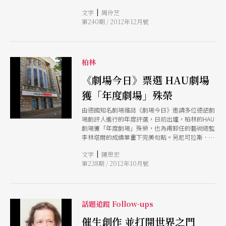
「亞太連結」為主題，反映趨勢、架構亞太地區的
|
文字
周伶芝
發展現況與合作網絡，並探討區域網絡所扮演角
第240期 / 2012年12月號
色、藝術中心及創作之間的關聯。而在三天講座所
探討的方向中，最令人深思的是，廿一世紀的亞洲
表演藝術，要如何定義亞洲，進而在全球文化中標
示鮮明的文化定位？
柏林
《劇場今日》票選 HAU劇場
獲「年度劇場」殊榮
由德國知名劇場雜誌《劇場今日》邀請多位德語劇
場劇評人進行的年度評選，日前出爐，柏林的HAU
劇場獲「年度劇場」殊榮，也為甫卸任的藝術總監
李林塔爾的成績單畫下完美句點。另尼可拉斯．史
戴曼執導的劇場馬拉松製作《浮士德I+II》，則榮
|
文字
陳思宏
獲「年度演出」、「年度戲劇顧問」與「年度演
第238期 / 2012年10月號
員」三項。
話題追蹤 Follow-ups
催生創作 並打開世界之門