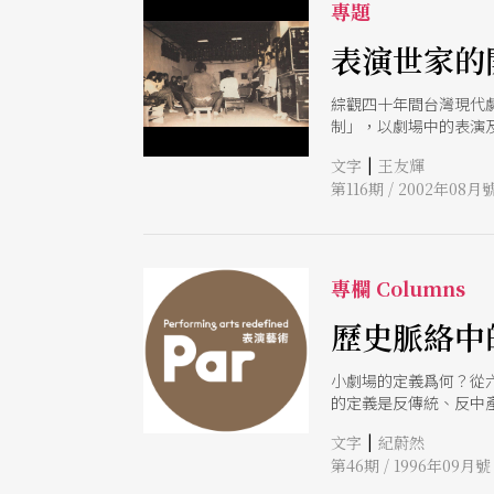
專題
表演世家的
綜觀四十年間台灣現代
制」，以劇場中的表演
不同表演領域的訓練素
|
文字
王友輝
第116期 / 2002年08月
專欄 Columns
歷史脈絡中
小劇場的定義爲何？從
的定義是反傳統、反中
到解嚴前幾年才發生。
|
文字
紀蔚然
第46期 / 1996年09月號