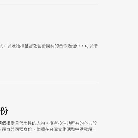
方嚐試，以及她和基督敎藝術團契的合作過程中，可以淸
份
兩個相當具代表性的人物。後者投注她所有的心力於
人還身兼四種身份，繼續在台灣文化活動中默默耕