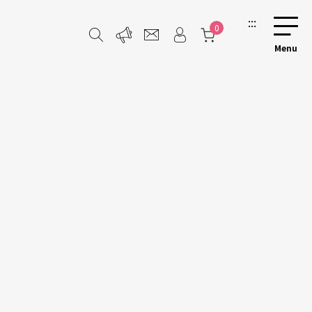
:::
0