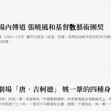
場內傳道 張曉風和基督敎藝術團契
（1968〜1 978）雖然已經吿一段落，但是，我們從她創作型式的多
的特質。
劇場「唐．吉軻德」 姚一葦的四種身
姚老」的姚一葦，和被尊為「中國戲劇導師」的李曼瑰是台灣戲劇史上，
創作超過了三十年，一直到今天都還在出書、做戲。不僅如此，姚一葦一