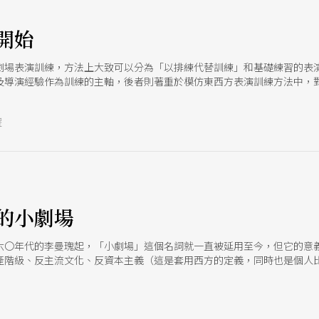
開始
劇場表演訓練，方法上大致可以分為「以排練代替訓練」和基礎練習的表
及導演經驗作為訓練的主軸，後者則著重於模仿東西方表演訓練方法中，
材和觀念，企圖摸索出表演訓練的可能方向。
號
的小劇場
六〇年代的李曼瑰起，「小劇場」這個名詞就一直被延用至今，但它的意
產階級、反主流文化、反資本主義（這是套用西方的定義，同時也是個人