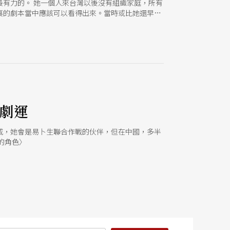
有力的。 她一個人來台灣以後沒有組織家庭，所有
裏的劇本當中應該可以看得出來。當時或比她還早期
活態度上就開始的。爲了劇運的推動，她幾十年的投
到今天，你也很難找到一個在台灣不同的劇種：話
趕在生前看到國家劇院的落成。她早在三十多年前就
訪整理）
的劇運
威，她會是易卜生聯合作戰的伙伴，但在中國，多半
的角色〉