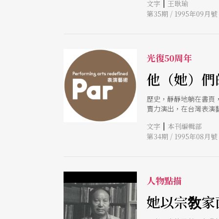
|
文字
王耿瑜
第35期 / 1995年09月號
光復50周年
他（她）們
歷史，靜靜地躺在書頁
賣力演出，在台灣表演
|
文字
本刊編輯部
第34期 / 1995年08月號
人物點描
她以宗敎家