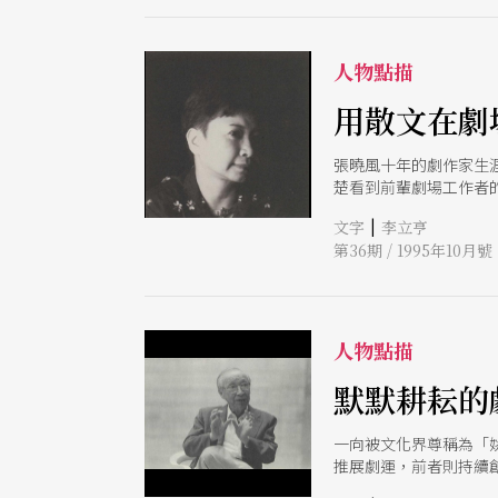
人物點描
用散文在劇
張曉風十年的劇作家生涯
楚看到前輩劇場工作者
|
文字
李立亨
第36期 / 1995年10月號
人物點描
默默耕耘的
一向被文化界尊稱為「
推展劇運，前者則持續
耘。