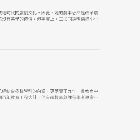
威權時代的戲劇文化。因此，她的劇本必然是改革前
該沒有美學的價值。但事實上，正如同鍾明德把小劇
歷史位置，對我來說，這便是劇場現代主義美學的引
復興曲》（1957），一開始固然受到黨國意識形態的
在戲劇思想與形式實驗上突破，而因此出現了創作風
已經結合多樣學科的內涵，更落實了九年一貫教育中
個百年教育工程大計，仍有賴教育與課程學者專家與