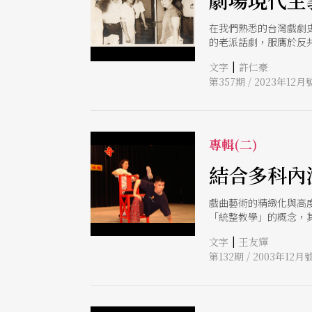
劇場現代主
在我們熟悉的台灣戲劇
的老派話劇，服膺於反
場運動的起點拉到她返
|
文字
許仁豪
入。 李曼瑰為了「新世
第357期 / 2023年12月
指導，但她在西遊之後
格的微妙變化，而其中
專輯(二)
結合多科內
戲曲藝術的精緻化與高
「統整教學」的概念，
劇場專業及學者共同合
|
文字
王友輝
第132期 / 2003年12月