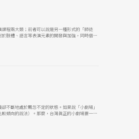
演課程兩大類；前者可以說是另一種形式的「師徒
對於肢體、語言等表演元素的開發與加強，同時借用
義卻不斷地處於飄忽不定的狀態。如果說「小劇場」
比較傾向的說法）。那麼，台灣眞正的小劇場要一直