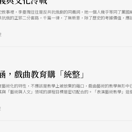
義與文化冷戰
史敘事裡，李曼瑰往往是反共抗俄劇的同義詞，她一個人幾乎等同了黨國
共抗俄的正邪二分套路，千篇一律，了無新意，除了歷史的考據價值，應
台後所開始的計畫，李曼瑰在台灣戲劇美學的變遷上應占有轉折性的重要
界劇運」，開啟了系列歷史劇寫作，比如《漢宮春秋》（1956）與《大漢
號
，受到西方現代主義戲劇美學的洗禮，回國後積極推行小劇場運動，企圖
關於「歷史再現」的議題成為了其劇作實驗的核心。
涵，戲曲教育購「統整」
度藝術化的特性，不應該是教學上被放棄的藉口，戲曲藝術的教學無形中
其與「藝術與人文」領域的課程目標是密切配合的。「表演藝術教學」這
作與長期經營。
號