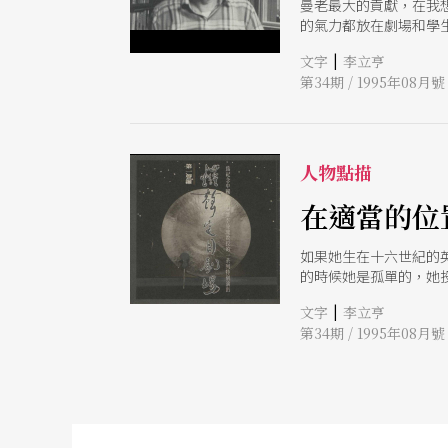
曼老最大的貢獻，在我
的氣力都放在劇場和學
的劇作家有好幾個都寫
|
文字
李立亨
入力氣、精神。她在這
第34期 / 1995年08月號
劇、宗敎劇、兒童劇上
一直呼籲說──我們應
人物點描
在適當的位
如果她生在十六世紀的
的時候她是孤單的，她
|
文字
李立亨
第34期 / 1995年08月號