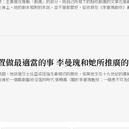
想：主要是在推動「劇運」的部分，她自己所寫下的鼓吹劇運的文章也是最
生身上。她的劇本相對的來說，並不是那麼好，從收錄在《李曼瑰劇存》
得比她好。 曼老的生活非常的嚴謹，她帶給學生和劇場界的影響，是從生
方面的態度和努力奔走，根本就像是一個宗敎家在面對她的神一樣。 即使
，有像她這樣造成那麼大影響的人。 我想曼老最大的遺憾應該是：她沒有
該有自己的劇院！我們應該有一座現代化的劇院！ （本刊編輯 李立亨採
置做最適當的事 李曼瑰和她所推廣
英國，她該是莎士比亞或班強生最親切的朋友，如果她生在十九世紀的挪
投身於一個戲劇藝術沒落的時代 張曉風〈關於李曼瑰敎授：一個愚不可及