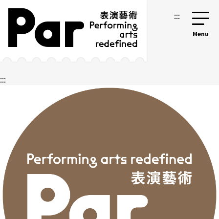
跳到主要內容區塊
網站導覽
:::
:::