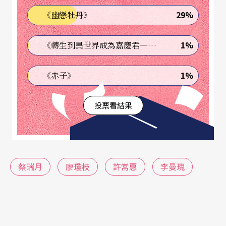
29%
《幽戀牡丹》
1%
《轉生到異世界成為嘉慶君—發現我的祖先是詐騙集團!?》
1%
《赤子》
投票看結果
蔡瑞月
廖瓊枝
許常惠
李曼瑰