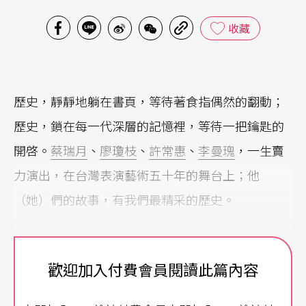
收藏
歷史，靜靜地躺在書頁，等待著食指偶然的翻動；
歷史，鎖在每一代深層的記憶裡，等待一把鑰匙的
開啓。
蔡瑞月
、
廖瓊枝
、
許常惠
、
李曼瑰
，一生賣
力演出，在台灣表演藝術五十年的舞台上；他
（她）們的故事，有我們最精采的歷史。
歡迎加入付費會員閱讀此篇內容