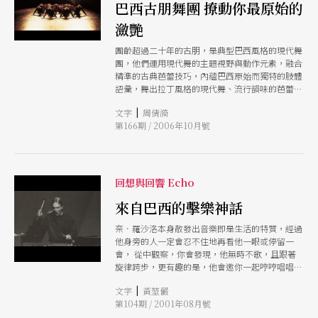
中的辯證（dialectical）極為重要。希臘悲劇可貴
巴西古朋舞團 撩動你最原始的
體人類的一分子，我們更應該想起的是1970年因為
的地方，觀眾都可以聽到正反兩方的辯證，促使觀
沒去成胡士托音樂節（Woodstock）而寫了
瀲艷
眾的思考並非單一、而是思辯而來。這樣的「辯
〈Woodstock〉這首歌的瓊妮．蜜雪兒（Joni
證」不只出現在安蒂岡妮、與人類律法的代表克里
Mitchell可惜人們總愛說她是男版巴布．狄倫），
團齡超過二十年的古朋，是典型巴西風格的現代舞
昂（Creon）之間的抗爭，亦是歐洲與巴西演員相
或是巴布．馬利（Bob Marley）在1978年讓互鬥
團，他們運用現代舞的主題視野與動作元素，融合
互合作，所碰撞出歐洲文化與巴西原住民文明、宇
許久的兩個政黨兼黑幫的頭「表演」出握手言和的
精準的古典芭蕾技巧，內蘊巴西原始而獨特的肢體
One Love Peace音樂會。 甚至，我們應該再往南
語彙，舞出拉丁風格的現代舞、流行韻味的芭蕾
方一點，來到巴西，遇見 Bossa Nova 的起源。如
舞，甚至飆演南美狂野的國標舞。
今一般人以為是在頭等艙、爵士酒吧或熱帶島嶼假
|
文字
周倩漪
日飯店上放送的懶洋洋歌曲，其實在1950年代末期
第166期 / 2006年10月號
是極具革命性的音樂運動。表面上聽起來舒緩放
鬆，簡直像任何廉價的情歌。但其實不論就樂理層
次或文化層次，它都無比稀有與珍貴，尤其在那萌
發的時刻。 去正式、反文化──Bossa 掀起的巴
回想與回響 Echo
西音樂文化革命 樂理上，若仔細研究 Bossa 當中
和弦的變換，以及人聲與伴奏相互交錯的切分音，
來自巴西的擊樂神話
會發現那蘊藏著非常複雜的結構。文化上，Bossa
的系譜廣袤而精深：19世紀末形成的森巴、非裔美
奈．羅沙洛本身散發出音樂即是生活的特質，經過
國人的爵士樂及搖滾樂、巴西東北部 Bahia 地區在
他身旁的人一定會忍不住地再看他一眼或停留一
地化的加勒比海化非洲音樂，全部都可以在 Bossa
會， 從中觀察，你會發現，他無時不歌，且跟著
中找到棲身之地。差別在於 Bossa 將原本這些
旋律跨步，更有趣的是，他會邀你一起哼哼唱唱、
「可跳舞的巴西音樂」，變成了「必須專注聆聽」
或隨著音樂搖擺，或使用現場任何可以發出聲音的
的音樂。 還有一個重點，使得 Bossa 成為一種革
|
文字
黃堃儼
物品來點節奏，音樂彷彿就是他的靈魂。
命，那就是除了這些「傳
第104期 / 2001年08月號