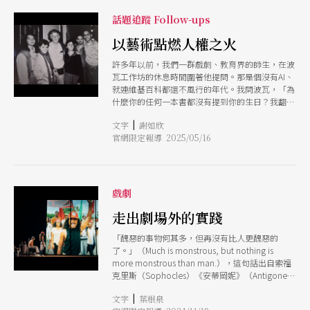
Festival Internacional de Circo），正回應這樣的
矛盾張力。它的策展主軸聚焦「聆聽、記憶與抵
話題追蹤 Follow-ups
抗」，既尊重馬戲作為傳統藝術的歷史，也鼓勵藝
術家以自身的文化背景、性別、種族與土地為養分
以藝術點燃人權之火
進行創作，展示當代馬戲的複數性與生命力文化多
許多年以前，我們一群戲劇、教育界的師生，在波
樣性被視為創造的力量，非主流的聲音與美學在此
瓦工作坊的休息時間圍著他提問。那是個沒有AI、
找到空間，瓦解傳統敘事。 為期17天的活動，匯
就連維基百科都還不風行的年代。我問波瓦，「為
聚來自巴西及阿根廷、法國、南非等國共 24 個團
什麼你的任何一本書都沒有提到你的生日？我翻遍
隊與藝術家，帶來40個作品，邀請觀眾見證，馬戲
了好多的文獻資料才找到」。大家七嘴八舌的討論
如何消弭，跨越社會的、文化的、身體的，以及最
|
文字
謝如欣
著，是啊，的確都沒提到，到底是哪一天？他邊喝
根本的人與人之間的邊界。
官網限定報導 2025/05/16
著咖啡邊笑著對我說，那你現在知道了嗎？我很驕
傲而大聲地回他：3月 16日！ 1931年3月 16日是提
出「被壓迫者劇場」理論體系的劇作家兼導演波瓦
（Augusto Boal，1931-2009）的生日，2017年12
月 21日，巴西政府正式簽署法令，明定3月16日為
戲劇
國定「被壓迫者劇場日」（Dia Nacional do
Teatro do Oprimido），以紀念這位在戲劇界奉
走出劇場外的實踐
獻超過半個世紀的巴西劇場巨擘。曾與波瓦共同創
「醜惡的事物何其多，但再沒有比人更醜惡的
辦「里約被壓迫者劇場中心」（CTO-Rio）的杜爾
了。」（Much is monstrous, but nothing is
勒（Licko Turle），近幾年為了在學院推廣被壓迫
more monstrous than man.），這句話出自索福
者劇場，成立「被壓迫者劇場學會」
克里斯（Sophocles）《安蒂岡妮》（Antigone）
（GESTO），今年正逢《被壓迫者劇場》一書以
劇中，歌隊最著名的〈人類頌〉。希臘原文中
葡文在巴西出版 50周年，於是學會成員於3、4月
|
文字
葉根泉
「deinos」 （ό） 一詞除terrible醜惡的意思，亦
間，在全巴西各地自動發起慶祝波瓦生日暨「被壓