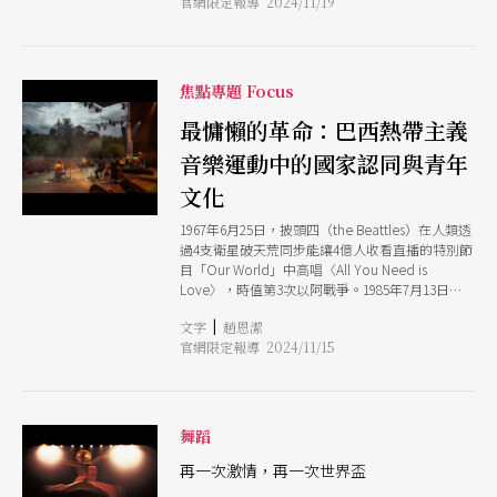
官網限定報導 2024/11/19
有wonderful驚奇的意涵。〈人類頌〉是對於人類
迫者劇場紀念日」系列活動。
文明的進步，能逐一統掌海洋、陸地、馴服山林野
獸的讚頌。呂健忠的譯本，將此譯成：「世界驚奇
何其多，最可驚奇莫過於人。」（註1）如同雙面
刃，既是人類文明的躍昇，可以運用人力開疆闢
焦點專題 Focus
土，以啟山林，相對地，正由於過度開發濫墾，大
地蒙塵，擁有權勢者掠奪雨林的土地，驅逐原先居
最慵懶的革命：巴西熱帶主義
住的人民，使其成為無土地之人。 換作是我，能
音樂運動中的國家認同與青年
去做些什麼？ 導演米洛．勞（Milo Rau）與巴西
無地農民運動組織（簡稱MST）合作《安蒂岡妮在
文化
亞馬遜》（Antigone in the Amazon），重現1996
年4月17日，發生在巴西帕拉州（Par）無地農民在
1967年6月25日，披頭四（the Beattles）在人類透
示威遊行中，慘遭警察開槍殺害21位民眾的屠殺事
過4支衛星破天荒同步能讓4億人收看直播的特別節
件，更藉由「戲中戲」（Play within a play）的形
目「Our World」中高唱〈All You Need is
式，揉合希臘悲劇《安蒂岡妮》的情節與角色，成
Love〉，時值第3次以阿戰爭。1985年7月13日，
為「內在故事」，用來反映MST在製作這齣戲的過
皇后樂團（Queen）在英國人為衣索比亞饑荒募
程中，無論當地原住民、與歐洲的演員所共同經歷
|
文字
趙恩潔
款的拯救生命演唱會（Live Aid）現身。當皇后樂
異文化的交流，一起面對歷史的傷口，進而反省檢
官網限定報導 2024/11/15
團的〈Bohemian Rhapsody〉大唱「媽媽！⋯⋯
視全世界所面對環境變遷、極端氣候，造成地球生
有時候我真希望我從來沒有被生出來！」之時，他
態命運共同體浩劫的「外在故事」。因此，《安蒂
們的風采甚至一度掩蓋了巴布．狄倫（Bob
岡妮在亞馬遜》不僅是探討距離遙遠的巴西亞馬遜
Dylan）與大衛．鮑伊（David Bowie）的光芒。
盆地，所發生土地正義的議題，亦是每個國家、每
以上的人類共同記憶都非常的北方，而且男方。
舞蹈
個民族，皆可反縮己身，如何正視自己土地上不公
彷彿北方的男人們是愛與正義的代表，拯救著落
不義的事情，擴及到全球暖化的危機，換作是我，
後、饑餓、野蠻的南方。令人悲傷的是，演唱會愈
再一次激情，再一次世界盃
能去做些什麼？ 因此，《安蒂岡妮在亞馬遜》劇
辦愈多，當時的非洲卻似乎愈來愈窮。或許作為全