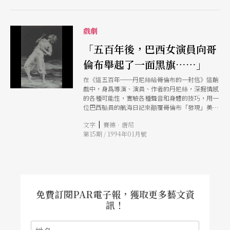
戲劇
「五百年後，巴西女演員向哥
倫布舉起了一面黑旗……」
在《這五百年──丹尼絲給哥倫布的一封信》這齣
戲中，身爲導演、演員、作者的丹尼絲，深掘情感
的各種可能性，實驗各種聲音和身體的技巧，用一
位巴西船員的航海日記來顚覆哥倫布「發現」美洲
的荒謬。
|
文字
賽德．唐尼
第15期 / 1994年01月號
免費訂閱PAR電子報，獲取更多藝文資
訊！