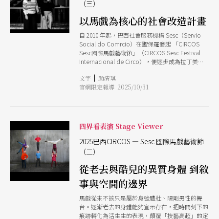
（三）
以馬戲為核心的社會改造計畫
自 2010 年起，巴西社會服務機構 Sesc（Servio
Social do Comrcio）在聖保羅發起 「CIRCOS
Sesc國際馬戲藝術節」（CIRCOS Sesc Festival
Internacional de Circo），便逐步成為拉丁美洲
重要的當代馬戲平台。藝術節強調去中心與普及
|
文字
顏清琪
化，節目除分布於市中心的多個場館，甚至走入低
官網限定報導 2025/10/31
收入戶、遊民集結的下城區，讓不同社群都能接觸
到國際與本土的馬戲創作。 在巴西多元種族、貧
富差距及文化衝突的複雜背景下， Sesc被視為巴
西民間版的「文化部」，其任務涵蓋教育、體育、
藝術與社會服務，網絡遍布全國，光是在聖保羅，
四界看表演 Stage Viewer
Sesc就有40餘個綜合型場館。對Sesc 而言，馬戲
藝術節不單只是表演藝術的集結，更是介入日常、
2025巴西CIRCOS — Sesc 國際馬戲藝術節
關注群體、承載多元文化的社會實踐。 CIRCOS策
（二）
展團隊組成非常多元，從表演藝術領域，到建築、
從老去與酷兒的異質身體 到敘
設計、文化傳播到法律與社會科學背景，本文採訪
兩位核心策展人瑪麗娜．贊（Marina Zan）和娜
事與空間的邊界
塔莉．卡明斯基（Natalie Ferraz Kaminski），一
探她們如何透過藝術節這個平台，貫徹Sesc的組織
馬戲從來不該只是屬於身強體壯、陽剛男性的舞
使命，彰顯馬戲作為文化治理工具的潛力，回應社
台。逐漸老去的身體能夠宣示存在，把時間刻下的
會的挑戰的同時，也成為和所有觀眾共在、思考與
痕跡轉化為活生生的表現，顛覆「技藝高超」的定