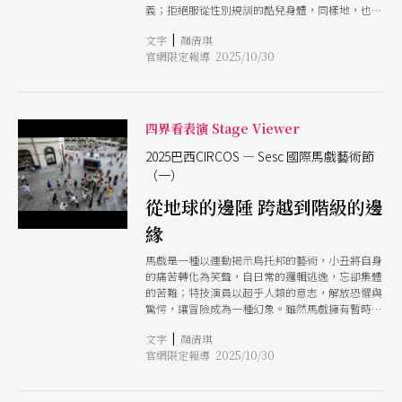
感受的藝術類型。
義；拒絕服從性別規訓的酷兒身體，同樣地，也能
透過異質的身體，召喚且翻轉大眾的凝視。 比利
|
文字
顏清琪
時狀況馬戲團（Circumstances）的《非凡身體》
官網限定報導 2025/10/30
（Glorious Bodies）讓6位已經從馬戲舞台上退役
的專業表演者，重返舞台。他們以蒼白的頭髮、略
顯僵硬卻依舊敏捷的身體，透過單人或群體動作、
跳躍與支撐，探索重力、平衡與耐力。西班牙循環
劇團（Ca Cclicus）《垂老之美》（Vetus
四界看表演 Stage Viewer
Venustas ）找來 67 歲至 80 歲的長者與青年表演
者同台，將個人檔案與記憶帶進作品，產生跨世代
2025巴西CIRCOS — Sesc 國際馬戲藝術節
的對話和連結。兩部作品都在單純展示技巧之外，
（一）
發起省思：當社會是一個常常拋棄「不再生產」的
從地球的邊陲 跨越到階級的邊
老年人的倉庫，我們如何讓「衰老」成為另一種創
造的力量。 與高齡馬戲形成對照，澳洲三角褲工
緣
廠（Briefs Factory）的《髒髒秀》（Dirty
Laundry）則用更激進的方式，直接把酷兒身體推
馬戲是一種以運動揭示烏托邦的藝術，小丑將自身
到舞台正中央。《髒髒秀》延續他們一貫的「酷兒
的痛苦轉化為笑聲，自日常的邏輯逃逸，忘卻集體
歌舞馬戲」風格，將高空特技、雜耍、火焰呼拉
的苦難；特技演員以超乎人類的意志，解放恐懼與
圈、變裝秀與脫衣舞融為一爐，既挑逗又張揚，逗
驚愕，讓冒險成為一種幻象。雖然馬戲擁有暫時中
得現場觀眾捧腹大笑。主創者費茲．法納那（Fez
斷現實的力量，它並不與社會脫節，更不會對其殘
Faanana）說：這場秀是要把那些被社會視為荒唐
|
文字
顏清琪
酷無動於衷，因為浪漫的巡演夢想總伴隨著嚴苛的
或羞恥的事，堂而皇之地放到舞台中央，「我們慶
官網限定報導 2025/10/30
處境。 由巴西社會服務機構 Sesc 主辦，今
祝差異、相似、創造力，以及做自己的自由即便看
（2025）年8月份在聖保羅（So Paulo）登場的第8
起來再荒謬。」
屆 CIRCOS Sesc 國際馬戲藝術節（CIRCOS Sesc