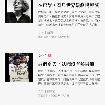
轉化為自己在劇場裡的創造性。 莫努虛金和尤金
在巴黎，看見世界級劇場導演
諾．芭芭都從異文化裡去認識世界，再找到自己的
巴黎是花都，是時尚之都，是文化之都，同時也是
位置。但如果沒有被一個更開闊的環境接納，這條
劇場之都。幾位劇場史上有名的導演，迄今都以巴
戲劇的路會走得更辛苦。 閱 讀這一期由李立亨與
黎為根據地，像莫努虛金與彼得‧布魯克，他們的
彭雅玲兩位劇場人所寫的關於尤金諾．芭芭與他所
劇場已經成為表演藝術觀眾拜訪巴黎時的「朝聖之
創立的「國際劇場人類學學校」，對於尤金諾其人
地」。
與其戲劇理論，都有深入而切身的分析與描 述。
|
文字
田國平
但我依然不太滿足於這樣高山仰止式的文章，特別
第141期 / 2004年09月號
去注意到，為什麼這樣一個小規模、當年也還未見
前景，而且是由一位外籍人士創立的小劇團，位於
丹麥西部 小城市赫斯特堡（Holstebro）市政府會
接納它成為在地的劇團，而且從此三十年間，讓求
藝者、求道者及國際劇場大師們從此絡繹不絕來
文化生態
到。 我 去查看赫斯特堡的資訊，赫然發現這個以
這個夏天，法國沒有藝術節
工業及貿易為主的丹麥西邊的小城市，面積比台北
市略大，人口卻只比恆春鎮略多，卻在三十多年前
拒絕上台演出、犧牲自己的工作工具與剝奪觀眾參
就開始進行文化扎根的 基礎工程，六○年代赫斯
與文化等說法，對抗爭者而言都毫無意義，除了攸
特堡市長認為，藝術應該在街角而不僅在只有假日
關抗爭者專業生存、討論法國文化定位及「社會選
才有人潮的博物館而已，購入瑞士超現實雕刻家賈
擇」等等這三項運動訴求。如果演藝界自由僱員沒
克梅第（Alberto Giacometti）的作品當作街角的
有贏得第一個訴求，至少六月底以來的遊行及罷
公共藝術，到今天，赫斯特堡的許多街角都可以看
|
文字
蘇真穎
工，大幅度提高了藝術和文化在傳播媒體上的能見
到各種雕塑藝術品；而除了歐丁之外，赫斯特堡還
第129期 / 2003年09月號
度，並揭露了社會藝術和文化的位置問題。
擁有丹麥最優秀的芭 蕾舞學校及音樂學院，這裡
是知名編舞家彼德‧休福斯（Peter Schaufuss）
的家鄉，而丹麥皇家管絃樂團有百分之五的樂手來