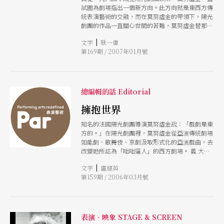
試圖為劇場指出一個新方向。此方向就是東西方傳
統表演藝術的交融，而在莫努虛金的帶領下，陽光
劇團的作品一直關心世間的苦難，莫努虛金替那些
需要劇場的人發言，她知道他們在求救：「我被醜
|
文字
耿一偉
陋籠罩，快帶美來戰勝它。我已被仇恨統治，請用
第169期 / 2007年01月號
愛的力量來釋放我。」
總編輯的話 Editorial
擁抱世界
知名的法國陽光劇團導演莫努虛金說：「戲劇是東
方的。」在陽光劇團裡，莫努虛金從亞洲傳統劇場
如能劇、歌舞伎、京劇汲取形式化的亞洲戲曲，去
改變她所認為「咄咄逼人」的西方劇場。 義 大利
人尤金諾．芭芭是上世紀七○年代現代劇場的異
|
文字
盧健英
數，十八歲從軍校畢業離家之後，三十歲之前以異
第159期 / 2006年03月號
鄉人的身分在歐陸各國、及印度旅行、學習。在波
蘭，與劇場 大師葛羅托斯基學習認識身體的文化
源頭；旅行則讓他看到跨文化的繽紛，並在跨文化
劇場裡化尋找共通性，他所提出的「劇場人類學」
理論，使表演融匯了多元文 化，演員在訓練裡認
表演．映象 STAGE & SCREEN
識異文化，也因為學習異文化而更認識自己，然後