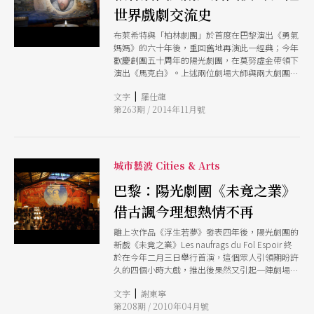
世界戲劇交流史
布萊希特與「柏林劇團」於首度在巴黎演出《勇氣
媽媽》的六十年後，重回舊地再演此一經典；今年
歡慶創團五十周年的陽光劇團，在莫努虛金帶領下
演出《馬克白》。上述兩位劇場大師與兩大劇團在
發展歷程中，都接受過東方戲劇藝術的啟發，也回
|
文字
羅仕龍
過頭去影響東方戲劇的變革。這個秋季的巴黎劇
第263期 / 2014年11月號
場，見證了世界戲劇文化之間的對話歷程。
城市藝波 Cities & Arts
巴黎：陽光劇團《未竟之業》
借古諷今理想熱情不再
離上次作品《浮生若夢》發表四年後，陽光劇團的
新戲《未竟之業》Les naufrags du Fol Espoir 終
於在今年二月三日舉行首演，這個眾人引領期盼許
久的四個小時大戲，推出後果然又引起一陣劇場旋
風，上演都已經快兩個月，至今媒體還是佳評如
|
文字
謝東寧
潮、推薦不斷，看來大師莫努虛金的作品，已經不
第208期 / 2010年04月號
單只是場戲劇演出，簡直是拋出一個可以引起眾人