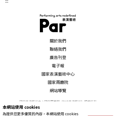
:::
PAR 表演藝術雜誌
關於我們
聯絡我們
廣告刊登
電子報
國家表演藝術中心
國家兩廳院
網站導覽
國家表演藝術中心國家兩廳院《PAR表演藝術》版權所有
本網站使用 cookies
©
2022
Performing arts redefined. All Rights Reserved
為提供您更多優質的內容，本網站使用 cookies
統一編號 Tax Id number 00973926