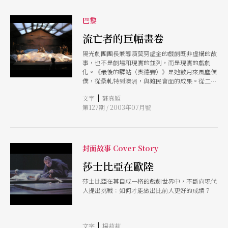
自這個小鎮。 擁抱藝術，而且是擁抱世界上的各
種藝術，當我們還在思考教科書文言文與白話文的
巴黎
比例問題時，赫斯特堡在三十年的想法，也許是
流亡者的巨幅畫卷
《PAR表演藝術》的讀者們可以參考的例子。
陽光劇團團長兼導演莫努虛金的戲劇既非虛構的故
事，也不是劇場和現實的並列，而是現實的戲劇
化。《最後的驛站（奧德賽）》是她數月來風塵僕
僕，從桑軋特到澳洲，與難民會面的成果。從二
○○一和二○○二年間收集到的上百件真實敘事
|
文字
蘇真穎
──個人奧德賽──構成本劇的內容。
第127期 / 2003年07月號
封面故事 Cover Story
莎士比亞在歐陸
莎士比亞在其自成一格的戲劇世界中，不斷向現代
人提出挑戰：如何才能做出比前人更好的成績？
|
文字
楊莉莉