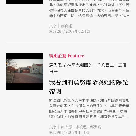
北，為劇場觀眾激盪出的波濤，也許會如《浮生若
夢》擷取人生關鍵片段的創作概念，成為某些人生
命中的關鍵片斷。透過影像，透過隻言片語，我們
向帶來這一切的陽光劇團與莫努虛金女士，深深致
|
文字
廖俊逞
意。
第182期 / 2008年02月號
特別企畫 Feature
深入陽光 在陽光劇團的一千八百二十五個
日子
我看到的莫努虛金與她的陽光
帝國
於法國巴黎第八大學求學期間，謝宜靜因緣際會加
入陽光劇團，在《河堤上的鼓手》、《奧迪賽最後
的驛站》兩個製作中擔任音樂設計尚-賈克．勒梅
特的助理，前後時間長達五年。謝宜靜接受本刊採
訪，除了談及陽光劇團的營運模式，也提到外界對
|
文字
謝宜靜、廖俊逞、鄭尹真
其「同工同酬」的誤解，以及該團因獲取龐大資源
第179期 / 2007年11月號
而受到的爭議。採訪時，謝宜靜透露，因莫努虛金