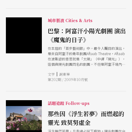
討論的社會議題了。
城市藝波 Cities & Arts
巴黎：阿富汗小陽光劇團 演出
《魔鬼的日子》
在本屆的「首步藝術節」中，最令人矚目的演出，
是來自阿富汗的青年劇團Aftaab Theatre，Aftaab
在波斯語的意思就是「太陽」（中譯「陽光」），
這個與陽光劇團同名的劇團，不但是阿富汗境內唯
一的現代劇團，並由莫努虛金與陽光劇團一手推
|
文字
謝東寧
動。他們的作品《魔鬼的日子》，用年輕人的觀
第202期 / 2009年10月號
點，說出了來自本身及親友的悲慘故事。
話題追蹤 Follow-ups
那些因《浮生若夢》而燃起的
靈光 致莫努虛金
浮生雖然若夢，凡走過必留下痕跡。陽光劇團在台