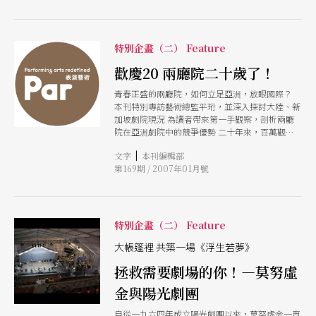
的霸道獨裁和專橫，讓許多團員在離開陽光劇團之
後，都有所謂「莫努虛金情結」，包括她亦然。
特別企畫（二） Feature
歡慶20 兩廳院二十歲了！
青春正盛的兩廳院，如何立足亞洲，放眼國際？
本刊特別專訪藝術總監平珩，並深入探討大陸、新
加坡劇院現況 為讀者帶來第一手觀察，剖析兩廳
院在亞洲劇院中的競爭優勢 二十年來，百萬觀眾
見證了無數場表演的感動 這台前台下，幕前幕
|
文字
本刊編輯部
後，各自精采 且讓藝術家朱宗慶、賴聲川、漢寶
第169期 / 2007年01月號
德、雷驤告訴你，他們與兩廳院的共同回憶 歡慶
二十，兩廳院為觀眾帶來與世界同步的藝術能量
莫努虛金、菲利普．格拉斯、鈴木忠志、碧娜鮑許
等大師，齊聚兩廳院。 本刊嚴選今年度十大重頭
戲，要你好看！ 乘載著文化藝術的夢想，領著表
特別企畫（二） Feature
演環境向前翱翔 如果兩廳院的過去，你還來不及
參與，現在，你可以更靠近它一點！
大帳篷裡 共築一場《浮生若夢》
拯救需要劇場的你！—莫努虛
金與陽光劇團
自從一九六四年成立陽光劇團以來，莫努虛金一直