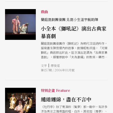
戲曲
蘭庭崑劇團復團 北崑小生溫宇航助陣
小全本《獅吼記》演出古典家
暴喜劇
蘭庭崑劇團復團作《獅吼記》為明代汪廷訥所作，
描寫書生陳慥懼內的故事，劇情輕鬆詼諧，「河東
獅吼」典故即出於此。這次演出定調為「古典家暴
喜劇」，顛覆原劇中「夫為妻綱」的教條，轉而探
討夫妻相處之道，呼應時下婚姻問題；更力邀曾經
|
文字
廖俊逞
演出紐約版全本《牡丹亭》的北崑小生溫宇航跨刀
第157期 / 2006年01月號
演出。
特別企畫 Feature
繾綣纏綿，盡在不言中
《牡丹亭》除了常演的〈驚夢〉那一齣中，有許多
涉及男女之情骨露的唱、白外，其他如〈尋夢〉、