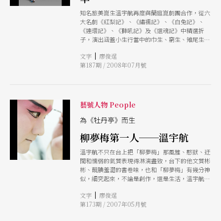
折加以整編，並扮演法聰和尚，這是他繼去年在台
北演出《玉簪記》中的書僮進安之後，又一次獻演
知名旅美崑生溫宇航再度與蘭庭崑劇團合作，從六
全新角色。 為了吸引更多觀眾，此次「蘭谷名
大名劇《紅梨記》、《繡襦記》、《白兔記》、
華」特別推出一場「崑劇名家演唱會」，採大型編
《連環記》、《獅吼記》及《還魂記》中精選折
制的國樂伴奏，由溫宇航及台崑演員演唱周雪華等
子，演出涵蓋小生行當中的巾生、窮生、雉尾生及
作曲家創作的詩詞作品，及重新配器譜曲的崑劇唱
原歸為貼行中的娃娃生，反映崑曲對人物刻劃的精
段。演唱會中將發表青年作曲家洪敦遠創作的〈桃
|
文字
廖俊逞
準雅緻。
花扇．餘韻〉，特邀國光劇團當家老生唐文華演
第187期 / 2008年07月號
唱，計鎮華、梁谷音、溫宇航並將演唱經典傳統唱
段。
藝號人物 People
為《牡丹亭》而生
柳夢梅第一人──溫宇航
溫宇航不只在台上把「柳夢梅」那風雅、憨獃、迂
闊和懦弱的氣質表現得淋漓盡致，台下的他文質彬
彬、靦腆羞澀的書卷味，也和「柳夢梅」有幾分神
似，細究起來，不論是創作，還是生活，溫宇航始
終和《牡丹亭》有著不解之緣。
|
文字
廖俊逞
第173期 / 2007年05月號