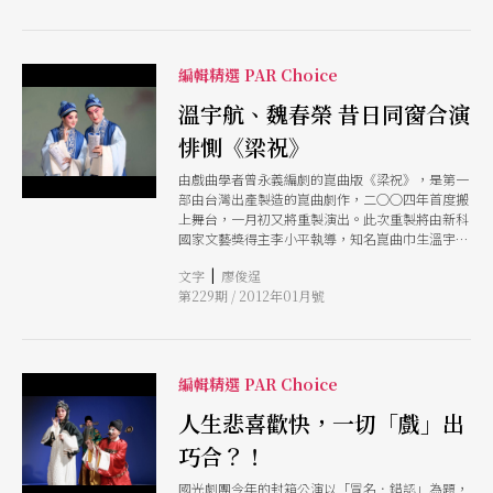
編輯精選 PAR Choice
溫宇航、魏春榮 昔日同窗合演
悱惻《梁祝》
由戲曲學者曾永義編劇的崑曲版《梁祝》，是第一
部由台灣出產製造的崑曲劇作，二○○四年首度搬
上舞台，一月初又將重製演出。此次重製將由新科
國家文藝獎得主李小平執導，知名崑曲巾生溫宇航
與中國北方崑曲劇院名旦魏春榮主演，溫、魏是自
|
文字
廖俊逞
幼同堂學藝、同台演戲的同班同學，而《梁祝》也
第229期 / 2012年01月號
是兩人闊別多年後再次的合作演出。
編輯精選 PAR Choice
人生悲喜歡快，一切「戲」出
巧合？！
國光劇團今年的封箱公演以「冒名．錯認」為題，