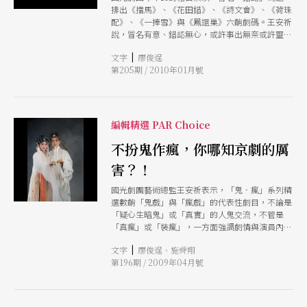
排出《擋馬》、《花田錯》、《詩文會》、《荷珠
配》、《一捧雪》與《鳳還巢》六齣劇碼。王安祈
說，冒名有意、錯認無心，或許事出無奈或許靈機
一動，可能悲劇收場也可能皆大歡喜，「機遇與巧
|
文字
廖俊逞
合，總在命運的轉折處，其所造成的錯位，呼應的
第205期 / 2010年01月號
是現實中難以捉摸的人生樣貌。」
編輯精選 PAR Choice
不扮鬼作瘋，你哪知京劇的厲
害？！
國光劇團藝術總監王安祈表示，「鬼．瘋」系列精
選數齣「鬼戲」與「瘋戲」的代表性劇目，不論是
「疑心生暗鬼」或「真實」的人鬼交流，不管是
「真瘋」或「裝瘋」，一方面強調劇情與演員內在
真實情感的出發，一方面更藉由劇中角色在「不正
|
文字
廖俊逞、施舜翔
常的精神狀態」下，演員如何以唱念做打對應詮
第196期 / 2009年04月號
釋，來突顯京劇的表演藝術之美。