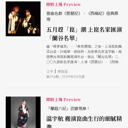
即將上場 Preview
崑曲名劇《琵琶記》、《西廂記》經典再
現
五月趕「崑」潮 上崑名家匯演
「蘭谷名華」
繼「蝶夢蓬萊」、「美意嫻情」之後，上海崑劇團
梁谷音、計鎮華、張銘榮，及旅美名家溫宇航，再
度應台灣崑劇團邀請來台，推出「蘭谷名華」二
○○九崑劇名家匯演，上演《琵琶記》、《西廂
記》、《獅吼記》等膾炙人口的名劇，以及「崑曲
|
文字
廖俊逞
名家演唱會」、「經典折子戲」，讓台灣戲迷感受
第196期 / 2009年04月號
崑劇藝術的魅力。 台灣崑劇團表示，《琵琶
記》、《西廂記》原本就是文學名作，再加上無數
戲曲前輩的精雕細琢，使得這兩個戲碼不但在文學
上地位崇高，在舞台上歷演不衰，成為觀眾愛看的
好戲。此次演出《琵琶記》，梁谷音飾演趙五娘，
即將上場 Preview
計鎮華飾蔡公，張銘榮飾蔡婆，不同於讓觀眾熟悉
的版本，精采可期。另一個全新組合是溫宇航、梁
「蘭庭六記」百變現身！
谷音、張銘榮合作的《西廂記》，梁谷音的紅娘出
溫宇航 搬演崑曲生行的細膩精
色當行，搭配溫宇航的張生、台崑青春小旦的崔鶯
鶯，堪稱珠聯璧合。名丑張銘榮特別將〈遊殿〉一
準