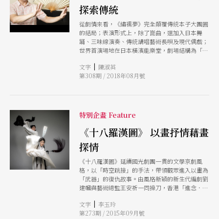
探索傳統
從劇情來看，《繡襦夢》完全顛覆傳統本子大團圓
的結局；表演形式上，除了崑曲，還加入日本舞
踊、三味線演奏、傳統講唱藝術長唄及現代偶戲；
世界首演場地在日本橫濱能樂堂，劇場結構為「橋
掛」銜接主舞台，與現代劇場鏡框式舞台不同，禁
|
文字
陳淑英
設布景機關，不能使用字幕輔助觀眾了解劇情。面
第308期 / 2018年08月號
對這樣一齣不同語言、文化、藝術形式的實驗新編
崑劇，溫宇航表示，「我是以慎重、膽大、心細三
種態度做這齣戲。」
特別企畫 Feature
《十八羅漢圖》 以畫抒情藉畫
探情
《十八羅漢圖》延續國光劇團一貫的文學京劇風
格，以「時空跳接」的手法，帶領觀眾進入以畫為
「武器」的復仇故事。由風格新穎的新生代編劇劉
建幗與藝術總監王安祈一同操刀，香港「進念．二
十面體」藝術總監胡恩威擔綱舞台設計，魏海敏、
|
文字
李玉玲
唐文華、溫宇航等國光資深演員演出，連「姊弟
第273期 / 2015年09月號
戀」、「老少配」、「文創」等主題都入戲。