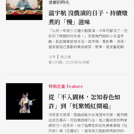
浪擲的時光
溫宇航 沒戲演的日子，持續燉
煮的「慢」滋味
「以前一年至少三檔大戲要演，今年可都沒了，但
抓到了時間好好休息。」京崑兩門抱的小生溫宇
航，趁此機會放慢生活，逛市場、看影集、泡湯，
還有做自己喜歡的事如做菜、教學，甚至蓄起鬍鬚
這可是忙著演出的小生不可能做的事。這段時間
|
文字
林立雄
內，溫宇航可以回歸生活、沉澱自己，也在做菜、
第330期 / 2020年06月號
教課、蓄鬍等事情上，做得很「崑曲」──樣樣慢
燉細煮，嚐出箇中滋味。
特別企畫 Feature
從「不入園林，怎知春色如
許」到「奼紫嫣紅開遍」
沒有官方資源，崑曲卻能在台灣落地生根，進而開
出奇花異卉，可說是因緣巧合，加上藝術家的熱愛
與努力。近年來，除了指標性的白先勇青春版《牡
丹亭》與《玉簪記》，還有致力崑劇跨界創作的二