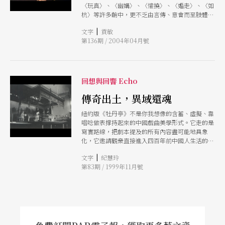
〈玩真〉、〈幽媾〉、〈懽撓〉、〈婚走〉、〈如
杭〉等許多齣中，更不乏由言傳、意會而至肢體親
密接觸的場面。但在以虛擬、寫意的戲曲表演程式
|
文字
貢敏
中，如何處理情色問題，其實是很棘手的。
第136期 / 2004年04月號
回想與回響 Echo
傳奇出土，異域還魂
紐約版《牡丹亭》不是你我想像的含蓄、虛擬、靠
唱唸做表撑持起來的中國戲曲美學形式。它走的是
寫實路線，把劇本提及的所有內容盡可能地具象
化，它邀請觀衆直接進入四百年前中國人生活的一
段時空。紐約版《牡丹亭》很難用特定的形式框限
|
文字
紀慧玲
或解釋。或許它更接近舞台劇，或許它是戲曲與電
第83期 / 1999年11月號
影的混合體，更或許它還原了四百年前演出形式也
說不定。