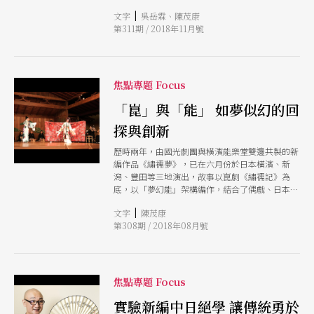
分之一Q劇場，因崑劇小生溫宇航加入而帶出崑劇
|
文字
吳岳霖、陳茂康
創作路線的國光劇團，多元的演出，讓台灣觀眾從
第311期 / 2018年11月號
「不入園林，怎知春色如許」，到看到滿園「奼紫
嫣紅開遍」，崑劇在台灣，已然從荒蕪中雕塑出屬
於台灣的崑劇美學。
焦點專題 Focus
「崑」與「能」 如夢似幻的回
探與創新
歷時兩年，由國光劇團與橫濱能樂堂雙邊共製的新
編作品《繡襦夢》，已在六月份於日本橫濱、新
潟、豐田等三地演出，故事以崑劇《繡襦記》為
底，以「夢幻能」架構編作，結合了偶戲、日本謠
歌等，打造一齣開創性的現代跨國戲曲，於日本古
|
文字
陳茂康
典的能舞台演出。九月份《繡襦夢》將搬上台中與
第308期 / 2018年08月號
台北的鏡框式舞台，創作團隊將如何因應變化，呈
現這難得的跨國奇遇，令人期待。
焦點專題 Focus
實驗新編中日絕學 讓傳統勇於