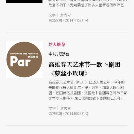
故意不相干，无疑震荡了许多人重新看待表演艺
术。
|
文字
俞秀青
第258期 / 2014年06月号
达人推荐
本月我想看
高雄春天艺术节─欧卜剧团
《萝丝小玫瑰》
高雄春天艺术节（KSAF）已迈入第五年，今年的
美国现代舞大师比尔．提．琼斯、加拿大瞬间剧
团、德国佛洛兹剧团、法国欧卜剧团等各种节目都
非常令人期待。 来自法国的欧卜剧团以五○年代
黑人爵士女歌手萝丝．墨菲（Rose Murphy）的温
|
文字
俞秀青
柔纤细歌声贯串全剧，而复古又卡通风格的舞台，
第255期 / 2014年03月号
到处充满著惊奇的小机关，带来了天马行空的无限
想像！此团擅长以马戏与肢体结合特殊的小道具、
运用富有巧思的光影变化，并且配合淘气逗趣的杂
耍戏法和俏皮的肢体动作，将一出不可思议的梦幻