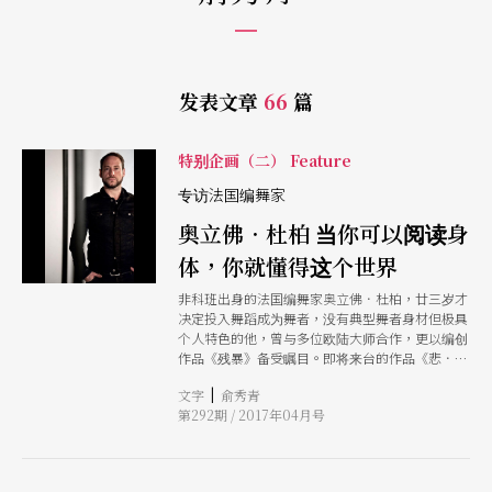
发表文章
66
篇
特别企画（二） Feature
专访法国编舞家
奥立佛．杜柏 当你可以阅读身
体，你就懂得这个世界
非科班出身的法国编舞家奥立佛．杜柏，廿三岁才
决定投入舞蹈成为舞者，没有典型舞者身材但极具
个人特色的他，曾与多位欧陆大师合作，更以编创
作品《残暴》备受瞩目。即将来台的作品《悲．
欲》，由十八名男女舞者同台全裸演出，借由最直
|
文字
俞秀青
接的赤裸，演绎人类肉身之苦，杜柏说：「透过赤
第292期 / 2017年04月号
裸体现，观众反而会反观自我、透视自己的内在肉
体如同一张世界文明史的地图，当你可以阅读身
体，你就懂得这个世界。」