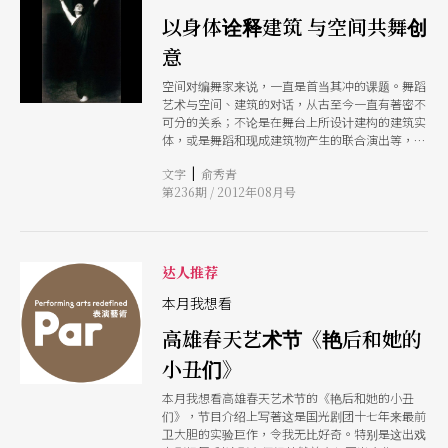
式，搭配大水幕、烽火台、4D投影及奇幻水景，
颇令人期待！ 观众可以轻松地到高雄二日游，达
以身体诠释建筑 与空间共舞创
到观光娱乐又可欣赏难能可贵的高科技制作定目
意
剧。
空间对编舞家来说，一直是首当其冲的课题。舞蹈
艺术与空间、建筑的对话，从古至今一直有著密不
可分的关系；不论是在舞台上所设计建构的建筑实
体，或是舞蹈和现成建筑物产生的联合演出等，这
两者皆激发了编舞与建筑极多的创意与革新。
|
文字
俞秀青
第236期 / 2012年08月号
达人推荐
本月我想看
高雄春天艺术节《艳后和她的
小丑们》
本月我想看高雄春天艺术节的《艳后和她的小丑
们》，节目介绍上写著这是国光剧团十七年来最前
卫大胆的实验巨作，令我无比好奇。特别是这出戏