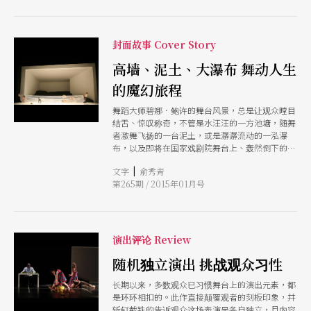
封面故事 Cover Story
高墙、泥土、大瀑布 舞动人生
的魔幻旅程
舞蹈大师碧娜．鲍许的舞台风景，总是让观众瞠目
结舌、惊叹称奇，不管是水汪汪的一方池塘，随舞
者激舞飞扬的一台泥土，或是潺潺流动的一泓瀑
布，以及即将在国家戏剧院舞台上、轰然倒下的一
堵空心砖高墙鲍许的创作美学超越美丑，突显人类
|
文字
俞秀青
底层的情感，也尖锐批判人性的荒谬，透过自然、
第265期 / 2015年01月号
生活真实的舞台再现，超越想像的舞台景观，鲍许
的作品给予观众深入刻写人性的魔幻旅程。
演出评论 Review
随机独立演出 挑战观众习性
长期以来，多数观众已习惯舞台上的演出元素，都
是环环相扣的。此作直接颠覆观者的刻板印象，并
斩钉截铁的告诉观众这场表演是各自独立，且内容