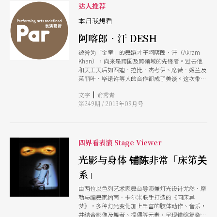
遐想剧表演得维妙维肖！两位演员完全不靠语言辅
达人推荐
助，展现了法式幽默的小戏新风情，带领观众进入
一场超现实的欢乐梦境，值得阖家观赏。
本月我想看
阿喀郎．汗 DESH
被誉为「金童」的舞蹈才子阿喀郎．汗（Akram
Khan），向来是跨国及跨领域的先锋者。过去他
和天王天后如西迪．拉比．杰考伊、席薇．姬兰及
茱丽叶．毕诺许等人的合作都成了美谈。这次带来
的巨作DESH，要以一个人的solo挑战国家剧院的
|
文字
俞秀青
大舞台，就可看出他的深厚功力！当然，叶锦添的
第249期 / 2013年09月号
视觉设计及舞台加持，也让人格外期待此作。
DESH意指故土或家园，藉这个作品阿喀郎寻找自
己的根源与身分认同。混合著印度卡达克舞的肢体
本能及欧美现代舞的动作技艺，阿喀郎擅以跨文化
美学的身体，呈现一部奇幻又迷离的寻根物语。此
四界看表演 Stage Viewer
作横扫二○一二年英国各大舞蹈奖项，如伦敦奥立
佛奖之最佳新舞蹈制作及TMA戏剧奖之舞蹈成就奖
光影与身体 铺陈非常「床笫关
等，是阿喀郎另一颠峰之作！
系」
由两位以色列艺术家舞台导演兼灯光设计尤然．摩
勒与编舞家约南．卡尔米联手打造的《同床异
梦》，多种灯光变化加上丰富的肢体动作、音乐，
并结合影像及舞者、操偶等元素，呈现错综复杂的