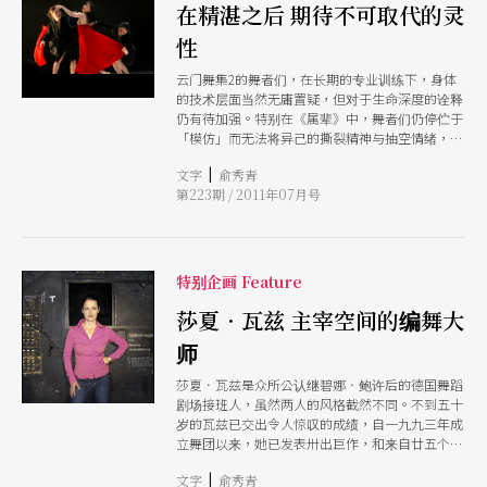
家。从「即兴科技」光碟、对位法、现场互动空间
在精湛之后 期待不可取代的灵
装置、数位电脑至舞蹈影像等，完整的将这位大师
性
多年研究引进台湾。佛塞的新媒体艺术 系列展
览，绝对是难能可贵且不可错过的！
云门舞集2的舞者们，在长期的专业训练下，身体
的技术层面当然无庸置疑，但对于生命深度的诠释
仍有待加强。特别在《属辈》中，舞者们仍停伫于
「模仿」而无法将异己的撕裂精神与抽空情绪，完
整地传达！这也是作为一个表演者亟需思考的议
|
文字
俞秀青
题。
第223期 / 2011年07月号
特别企画 Feature
莎夏．瓦兹 主宰空间的编舞大
师
莎夏．瓦兹是众所公认继碧娜．鲍许后的德国舞蹈
剧场接班人，虽然两人的风格截然不同。不到五十
岁的瓦兹已交出令人惊叹的成绩，自一九九三年成
立舞团以来，她已发表卅出巨作，和来自廿五个国
家，超过一百五十名各界艺术家合作，除了每年不
|
文字
俞秀青
断地推出新作以外，舞团一年演出超过一百场次，