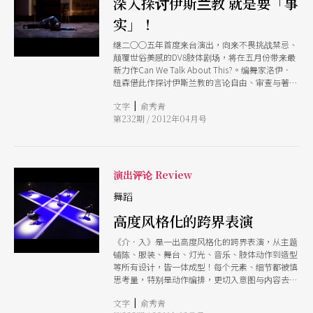
深入探讨伊斯兰教 就是要「事
实」！
继二○○五年首度来台演出，向来不畏挑战禁忌、
颠覆世俗美感的DV8肢体剧场，将在五月份带来最
新力作Can We Talk About This?。编舞家洛伊．
纽森借此作探讨伊斯兰教的言论自由、审查与著作
自由等议题，舞作名称一语双关；表面上像口语话
|
文字
俞秀青
的「我们可以聊聊」；但也反讽著，这事我们能
第232期 / 2012年04月号
谈、可谈吗？
演出评论 Review
舞蹈
高度风格化的跨界表演
《介．入》是一出高度风格化的跨界表演，从主题
铺陈、服装、舞台、灯光、音乐、肢体动作到造型
等所有设计，皆一体成型！每个元素、细节都被慎
思考量，特别是动作编排，更切入意图与内容去发
展，而非套用现代舞领域的学院派技巧
|
文字
俞秀青