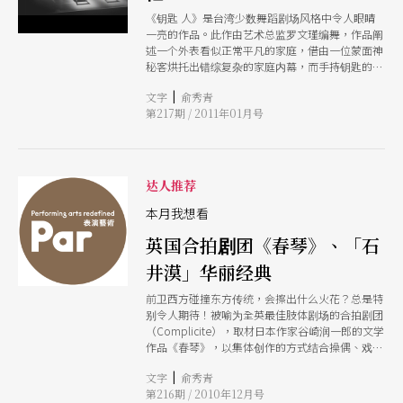
《钥匙 人》是台湾少数舞蹈剧场风格中令人眼睛
一亮的作品。此作由艺术总监罗文瑾编舞，作品阐
述一个外表看似正常平凡的家庭，借由一位蒙面神
秘客烘托出错综复杂的家庭内幕，而手持钥匙的谜
样女子是谁？在全剧中并无答案，观众可自我解
|
文字
俞秀青
读。全剧虽无口白，但戏剧结构严谨，动作切入主
第217期 / 2011年01月号
题；虚实之间交织出一场内心争战、肢体飨宴！
达人推荐
本月我想看
英国合拍剧团《春琴》、「石
井漠」华丽经典
前卫西方碰撞东方传统，会擦出什么火花？总是特
别令人期待！被喻为全英最佳肢体剧场的合拍剧团
（Complicite），取材日本作家谷崎润一郎的文学
作品《春琴》，以集体创作的方式结合操偶、戏
剧、多媒体、视觉化肢体等，打破语言、国界藩
|
文字
俞秀青
篱，跨越文化差异，融合生活的物件，开创天马行
第216期 / 2010年12月号
空的想像世界！ 国宝级的「阿嬷舞姬」李彩娥女