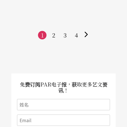
士，在二○○九年世界运动会开幕式表演时，虽罹
患白内障而视力模糊，但她仍登上六米高的球形流
动舞台，魅力四射地优雅舞动，让全球有目共睹！
她的坚持与执著精神令人极度敬佩。今年李彩娥为
缅怀日籍恩师石井漠，募集舞坛新秀并且重建、创
新经典代表作，让大众可以再度欣赏八十六岁的舞
1
蹈大师丰采，难能可贵！其口述历史专书《飞舞人
2
3
4
生》，更值得推崇！
下
一
页
免费订阅PAR电子报，获取更多艺文资
讯！