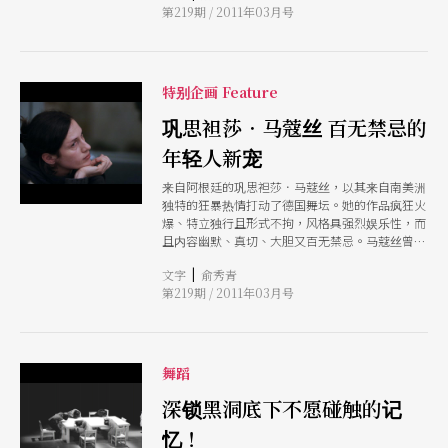
第219期 / 2011年03月号
经常在国内外巡回的节目高达十七个制作。这颗德
国舞坛最璀灿耀眼的编舞巨星，无庸置疑已名列大
师！
特别企画 Feature
巩思袒莎．马蔻丝 百无禁忌的
年轻人新宠
来自阿根廷的巩思袒莎．马蔻丝，以其来自南美洲
独特的狂暴热情打动了德国舞坛。她的作品疯狂火
爆、特立独行且形式不拘，风格具强烈娱乐性，而
且内容幽默、真切、大胆又百无禁忌。马蔻丝曾在
一次访谈中直言无讳地说：「我无法忍受时下的观
|
文字
俞秀青
念性舞蹈，好像在对观众说，你们蠢到看不懂台上
第219期 / 2011年03月号
发生的事。我认为舞蹈可以同时兼具聪明、好看又
令人易懂，让观众在作品中找到共鸣！」
舞蹈
深锁黑洞底下不愿碰触的记
忆！