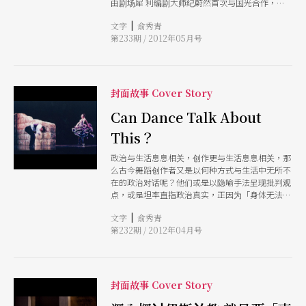
由剧场犀 利编剧大师纪蔚然首次与国光合作，还
有新科国家文艺奖魔幻戏曲导演李小平首次诠释莎
|
文字
俞秀青
翁名剧，京剧百变青衣魏海敏首次挑战风华绝代、
第233期 / 2012年05月号
美艳无俦的埃及艳后，看 她如何演绎风情万种的
西方绝色美女，如何让罗马大帝为她倾城倾国！
这么多的「第一次」真是让人充满期待，加上三月
刚开幕的全新剧院「大东文化艺术中心」，错过可
惜哦！
封面故事 Cover Story
Can Dance Talk About
This？
政治与生活息息相关，创作更与生活息息相关，那
么古今舞蹈创作者又是以何种方式与生活中无所不
在的政治对话呢？他们或是以隐喻手法呈现批判观
点，或是坦率直指政治真实，正因为「身体无法说
谎」，创作者以身体为利器，发出内心的呐喊！
|
文字
俞秀青
第232期 / 2012年04月号
封面故事 Cover Story