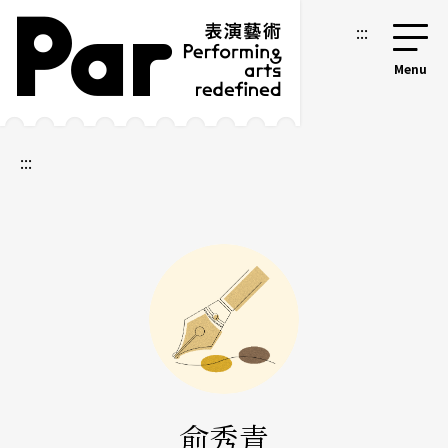
跳到主要内容区块
网站导览
:::
:::
俞秀青