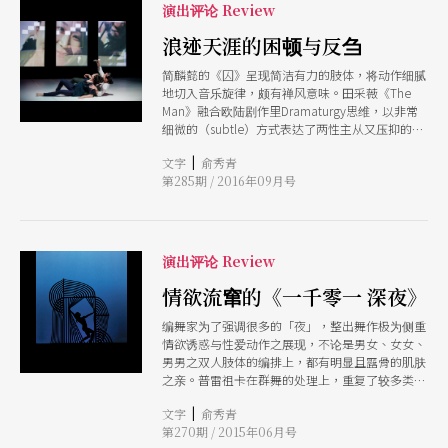
演出评论 Review
浪迹天涯的困顿与反刍
简麟懿的《囚》呈现简洁有力的肢体，将动作细腻
地切入音乐旋律，颇有禅风意味。田采薇《The
Man》融合欧陆剧作里Dramaturgy思维，以非常
细微的（subtle）方式表达了两性主从又压抑的关
系。洪彩希改编自童话的《蓝胡子》则是以概念方
|
文字
俞秀青
式表现人类权力欲望的抽象作品。透过作品，舞者
第285期 / 2016年09月号
将国外经验反刍呈现
演出评论 Review
情欲流窜的《一千零一 深夜》
编舞家为了强调很多的「夜」，整出舞作极为侧重
情欲诱惑与性爱动作之展现，不论是男女、女女、
男男之双人肢体的编排上，都有明显且露骨的肌肤
之亲。普雷祖卡在群舞的处理上，重复了较多类似
模组的编舞手法，如将舞者分成不同群组，但做一
|
文字
俞秀青
模一样的组合动作，变化及层次显得薄弱。
第270期 / 2015年06月号