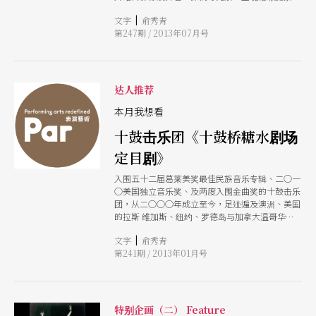
男女关系。两位创作者表示，最大的挑战就是不能
|
文字
俞秀青
因为技术问题而影响动作、氛围，一定要找到平衡
第247期 / 2013年07月号
点，绝对不可妥协！所以整个制作非常耗时，过程
中舞者们也极为艰辛。
达人推荐
本月我想看
十鼓击乐团《十鼓桥糖水剧场
定目剧》
入围五十二届葛莱美奖最佳民族音乐专辑、二○一
○美国独立音乐奖、及两度入围金曲奖的十鼓击乐
团，从二○○○年成立至今，足迹遍及澳洲、美国
的拉斯 维加斯、纽约、罗德岛与加拿大温哥华等
地，并受邀参与无数国际鼓乐节及法国亚维侬艺术
|
文字
俞秀青
节等演出。二○一○年十鼓击乐团承租高雄桥头糖
第241期 / 2013年01月号
厂的北边闲置仓库，投 注创意巧思、结合糖厂闲
置空间，首创定目剧夜间烟囱水剧场，将艺术、文
创产业与观光合并，打造全新糖厂新风貌为「十鼓
桥糖文创园区」。此定目剧藉在地宋江 阵与台湾
各地风俗民情为创作主题素材，以打击乐的演奏形
特别企画（二） Feature