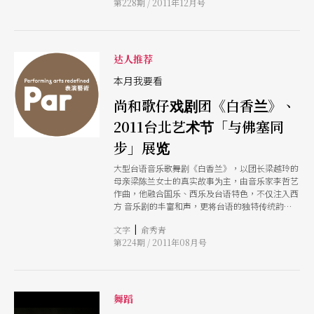
第228期 / 2011年12月号
达人推荐
本月我要看
尚和歌仔戏剧团《白香兰》、
2011台北艺术节「与佛塞同
步」展览
大型台语音乐歌舞剧《白香兰》，以团长梁越玲的
母亲梁陈兰女士的真实故事为主，由音乐家李哲艺
作曲，他融合国乐、西乐及台语特色，不仅注入西
方 音乐剧的丰富和声，更将台语的独特传统韵味
表现出来，其编制堪称全世界音乐剧的独创。这出
|
文字
俞秀青
跨界创作，包括时装歌仔戏、高雄市立国乐团现场
第224期 / 2011年08月号
演奏，呈现一九五 ○年代的氛围与特色曲目且重
现黑猫歌舞团风格歌舞场面等，透过撼动人心的音
乐，演绎台湾女性感人的生命故事。 佛塞这位舞
蹈界的革 命 先锋，不断地在各领域中推陈出新、
改写历史。他是首位将舞蹈学派、电脑科技结合数
舞蹈
位影像，及最早使用Digital Media于排练的编舞