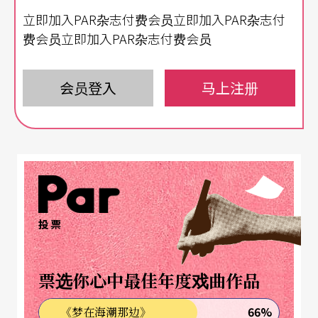
立即加入PAR杂志付费会员立即加入PAR杂志付
康宁汉与凯吉常常在彼此不知对方产品的情况下分
费会员立即加入PAR杂志付费会员
别为同一支舞蹈编舞及制作音乐，因而往往使得舞
蹈中的舞者与音乐间的律动缺乏节奏上的交集。这
会员登入
马上注册
样在本质上已自相矛盾的关系／非关系虽是三人间
的共通点，凯吉于三者中多少略占带头地位却也不
易被否认，而其对整个二十世纪艺术具有深远的影
响也是不争的事实，虽然这并不改变他所具有的争
议性。
投票
其实凯吉屡遭争议的非音乐性活动也包括他大部分
被认为是有关音乐的「举动」。「举动」也许是最
票选你心中最佳年度戏曲作品
适当的用词，因为对许多人而言，他这些有关音乐
66%
《梦在海潮那边》
的「举动」并不成其为音乐创作。即便对于荀伯格