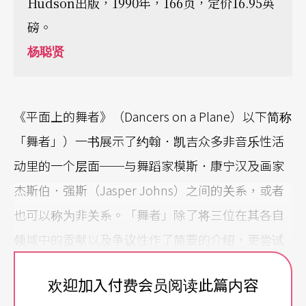
Hudson出版，1990年，166页，定价16.95英
磅。
杨聪贤
《平面上的舞者》（Dancers on a Plane）以下简称
「舞者」）一书展示了约翰．凯吉众多非音乐性活
动里的一个层面──与舞蹈家模斯．康宁汉及画家
杰斯伯．强斯（Jasper Johns）之间的关系，或者
也可以称为非关系。「舞者」除了将三位在其各自
领域中的贡献以及争议性作了简要的介绍，更尝试
去进一步地将三人之间微妙的关系／非关系勾划出
欢迎加入付费会员阅读此篇内容
来。