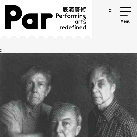
跳到主要内容区块
网站导览
:::
:::