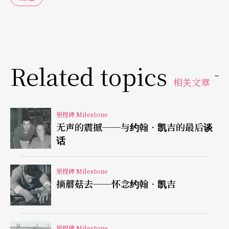
放便可达成。换句话说，在他的「创作」里，过程
与成品是具有关系／非关系的矛盾。而凯吉之采用
《易经》来作为他「创作」上的不定性（indetermi
nancy）指引所揭橥的便是这种关系的矛盾现象。
Related topics
相关文章
这种矛盾一直存在于创作的过程与成品间，不可避
免地，除了首演之外，凯吉在他大部分「曲子」里
里程碑 Milestone
所扮演的作曲家身份是可疑的。
无声的震撼──与约翰．凯吉的最后谈
话
凯吉一生努力鼓吹这种彼此共存但自相矛盾的二元
理念并将其提升到各种「创作」的层面上，却终究
里程碑 Milestone
摘蘑菇去──怀念约翰．凯吉
不能免他所极欲避免。在他刻意排除「创作」上的
世故性而力求归真返朴之同时，竟不察二者往往是
微妙地共存于伟大的创作里。总之，凯吉在二十世
里程碑 Milestone