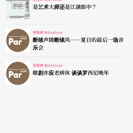
纪音乐史上的重要性并不在于他是否扮演了一位称
是艺术大师还是江湖郎中？
职的解答者，而在于他所充当的质疑者身份。
里程碑 Milestone
曾为自己预留墓志铭？若是，想必类似「我曾经是
断续声随断续风──夏日的最后一场音
个谜，因为不知我者方为知我者」（I had been a ri
乐会
ddle, for only those who did not understand me u
nderstood me）。
里程碑 Milestone
歌剧亦应老病休 谈谈罗西尼晚年
文字｜杨聪贤 东海大学音乐系毕业，美国布兰黛
诗理论作曲博士，现任东吴音乐系副教授