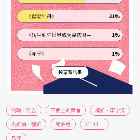
（Arnold Schoenberg）这么一位本身已充满争议
31%
《幽恋牡丹》
性的作曲家来说，凯吉「并不是一个作曲家而是发
明家」。凯吉自己在一次受访中被问及与系列作曲
1%
《转生到异世界成为嘉庆君—发现我的祖先是诈骗集团!?》
家白彼特（Milton Babbitt）之间的差异时，毫不迟
1%
《赤子》
疑地指出后者所关心的是完成品，而他自己则较钟
情于过程。很显然地，如此的取向往往引出特异的
投票看结果
过程，却也同时产生许多不具特色的成品。因此＜
4’33”＞在舞台上的演出过程虽然奇特不凡，其演
出结果却是任何群众聚集处都可以听得的声音。同
约翰．凯吉
平面上的舞者
模斯．康宁汉
样地，〈第四号想像中的山水〉（Imaginary Lando
cape No.4）的演奏过程与一般的音乐演奏迥然不
杰斯伯．强斯
荀伯格
4’33”
同，但所产生的音响却是任何十二架收音机同时播
易经