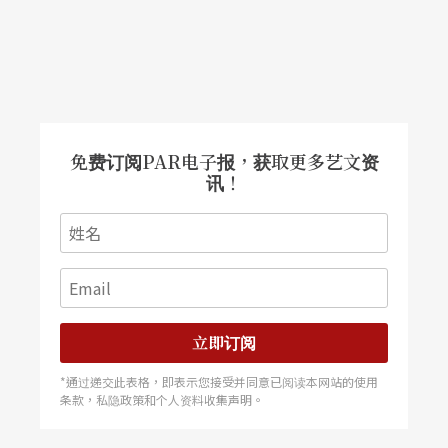
文龙〉等戏串演成为「打回大陆」的一套演出，编
演新戏也大可跳脱《少康中兴》、《秋瑾》等意识
型态题材。与解严亦步亦趋的开放探亲，则使得两
岸艺术交流光明化、频繁化，不需为学戏偷跑或偷
免费订阅PAR电子报，获取更多艺文资
带（音影）匣子，早已相中的戏出、名角，久已心
讯！
摹的导演、编剧、曲家、乐师，都可以登门访洽；
而在传统戏曲普遍势微的时刻，彼岸国家级戏曲团
体亦把台湾当作表演市场，双方你来我往，要学要
演都有机会。
立即订阅
大陆京剧团搧热观戏室温
*通过递交此表格，即表示您接受并同意已阅读本网站的使用
条款，私隐政策和个人资料收集声明。
而这十年来传统戏曲在台湾有市场吗？可以说：