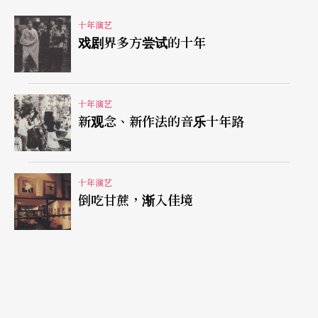
家剧院的是明华园演出《蓬莱大仙》。次年八八
十年演艺
戏剧界多方尝试的十年
年，陆续有地方性戏曲表演：赖碧霞客家歌谣演
唱、豫剧《王魁负桂英》、南管戏《陈三五娘》、
川剧《春草闯堂》。除了豫剧为常态性表演之外，
十年演艺
川剧已少演，南管戏差不多是看不到了，由今来
新观念、新作法的音乐十年路
看，此次由李祥石指导、吴素霞担纲的演出，可谓
惊鸿一瞥。八九年，又有东华皮影戏、新福轩傀儡
十年演艺
戏、小西园布袋戏、及由国内京剧人士所作湖南花
倒吃甘蔗，渐入佳境
鼓戏的表演。而在民间野台日演北管夜演歌仔已成
惯例的时候，专业北管戏班缩减到仅存唯一的新美
园，结合享名「乱弹娇」的小旦潘玉娇，在剧院演
出《南天门走雪》、〈黄金台〉，亦是难得一见或