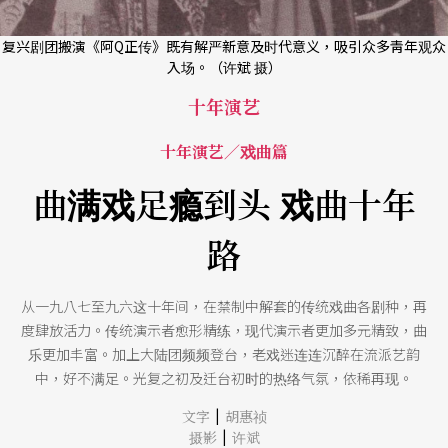
复兴剧团搬演《阿Q正传》既有解严新意及时代意义，吸引众多靑年观众
入场。（许斌 摄）
十年演艺
十年演艺／戏曲篇
曲满戏足瘾到头 戏曲十年
路
从一九八七至九六这十年间，在禁制中解套的传统戏曲各剧种，再
度肆放活力。传统演示者愈形精练，现代演示者更加多元精致，曲
乐更加丰富。加上大陆团频频登台，老戏迷连连沉醉在流派艺韵
中，好不满足。光复之初及迁台初时的热络气氛，依稀再现。
|
文字
胡惠祯
|
摄影
许斌