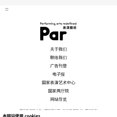
有，但非常态之有。于大陆剧种而言，「有」的是
:::
渡海来台的一代；于本土歌仔戏而言，「有」的是
数十年死忠的电视歌仔戏所培养的观众。但是当早
年由他们捧红的名角续渐退出舞台之后，当他们齿
摇发苍再也无法带动后辈一同看戏的时候，戏台下
PAR 表演艺术杂志
关于我们
的观众比戏台上的演员少的演出，也不少见。歌仔
联络我们
戏有幸的是当年在野台、在广播、在电视打下观众
广告刊登
基础的演员，如今仍粉墨屹立，进到现代剧场表
电子报
演，仍是观众缘常红的不倒翁。
国家表演艺术中心
国家两厅院
大陆艺人及大陆团的来台湾表演，确曾搧热观戏室
网站导览
温。老戏迷在回温的是流派艺术的余馨。梅葆玖、
国家表演艺术中心国家两厅院《PAR表演艺术》版权所有
杜近芳的梅派，王吟秋、李世济的程派，宋长荣的
本网站使用 cookies
©
2022
Performing arts redefined. All Rights Reserved