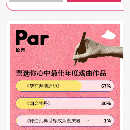
对于表演艺术，特别是与传统文化密切有关的戏曲
类，解严、两岸交流、两厅院启用，可以说三门开
泰，是卸枷也是转捩，传统与传统的现代化面目如
何，经过十年，镜花水月亦留迹痕可探。
投票
有趣的是，深入民间生活与民俗信仰密不可分的野
票选你心中最佳年度戏曲作品
台表演，早在各种禁制中肆应生变，尺度拉开。日
治时期歌仔戏发展出的胡撇仔戏，至今遗绪犹存；
67%
《梦在海潮那边》
牛肉场、电子花车风光的时候，野台歌仔戏亦有淸
30%
《幽恋牡丹》
凉秀揷播；布袋戏、皮影戏则加放电影。乘著大家
乐明牌之风，民间演娱几乎光景盖世，演气、人气
1%
《转生到异世界成为嘉庆君—发现我的祖先是诈骗集团!?》
皆旺，忠诚戏迷迷角儿的狂度，不可思议──亲手