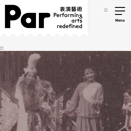
跳到主要内容区块
网站导览
:::
:::