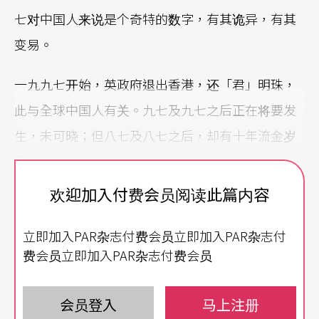
七对中国人来说是个奇特的数字，有其诡异，有其
变易。
一九九七开始，英政府退出香港，还「君」明珠，
此与全球中国人有关。九七及九七之后正在将要发
生，未可晓；但八七及八七之后，却有十年流金岁
月堪以知往。
欢迎加入付费会员阅读此篇内容
一九八七，大易之年：二解──一月中学生解发
禁，七月解除戒严；二开──八月开放大陆探亲，
立即加入PAR杂志付费会员立即加入PAR杂志付
十二月开放报禁；一停──十二月爱国奖券停止发
费会员立即加入PAR杂志付费会员
售；一用──十月国家两厅院正式启用。
会员登入
马上注册
解禁解套，轮登剧场