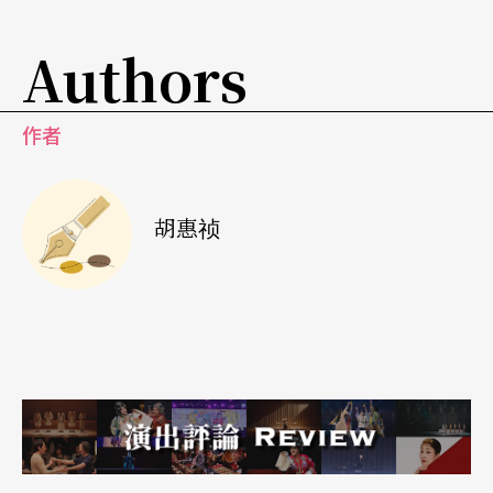
再见的北管顶尖（年龄、艺龄双鼎）表演。
Authors
对地方剧种点名测试式的登过剧院舞台之后，这座
拥有现代化设备的舞台，对于传统表演及表演团体
作者
是否投入导「向」性的因子？回看这十年来戏曲类
的表演，是传统与传统的现代化分枝并呈双雄的型
胡惠祯
态，传统性的演出愈形精致，而传统戏曲现代化的
脚步则更形加速，跨距明显拉大了。这之中的酵
素，无疑地更少不了解严、交流所带来的影响。
解严对传统戏曲表演团体而言，历来推陈出新的禁
制如准演剧目，反共剧、剧本审查等，都解套了，
不必费心弄巧安排具有「中心思想」的套装剧目，
如过去曾将〈打金枝〉〈回荆洲〉〈大登殿〉〈陆