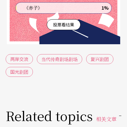
烹调、亲手钉做亮片戏服，送到戏棚；角儿登台，
1%
《赤子》
赏金红包盖过布景，戏装一套换过一套，以对献戏
投票看结果
服的戏迷有所交待；下了台，要品尝过这一提盒那
一锅。解严、交流对野台生态不甚可及，但是爱国
奖券停止发售，大家乐退烧，酬谢神事少了，演气
急遽下跌。
两岸交流
当代传奇剧场剧场
复兴剧团
国光剧团
两厅院启用初几年，陆续安排各项传统曲艺表演登
台。久违了的靑衣祭酒顾正秋特为开幕演出重开金
嗓，搬演《文姬归汉》，作为带艺渡台一代京剧风
华的表率；而本土科班养成的复兴国剧团则推出文
Related topics
武并呈的《白蛇传》，由第一届复字班的赵复芬，
相关文章
叶复润、曹复永担纲演出。代表歌仔戏首度登上国