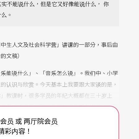
实不能说什么，但是它又好像能说什么， 你
什么。
高中生人文及社会科学营」讲课的一部分，事后由
后的文稿）
音乐能说什么」、「音乐怎么说」。我们中、小学
正的认识与欣赏。今天基本上我要跟大家谈的是，
学」教课时，很多学员的年纪大概都在三十岁上
我很喜欢听音乐，可是我不知道音乐在说什么，我
说：「我不晓得音乐在说什么，譬如大家都说贝多
费会员 或 两厅院会员
都不知道他在讲什么，也不知道他伟大在哪里。」
精彩内容！