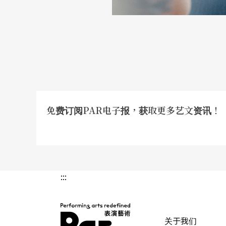
我说这些话的意思是什么呢？其实音乐的声音非
o Mi So是什么意思。不像我说我姓张，而
的「脏」。字的发音有特殊的意思，但是音乐没有
结。当音乐呈现出来时是什么样的感觉，一个
的时空下，感受到各种不同的感觉。由于每个
的故事，所以他根本不会去联想天鹅湖；当你
免费订阅PAR电子报，获取更多艺文资讯！
著音乐往文字联想。基本上声音给我们的感觉
去注意它带给你们什么样的感觉；如果你能够
已经开始「懂」这段音乐了。
:::
人有很多情感是说不出来的，譬如妈妈说爱你
现，想了半天只想到妈妈替你做了什么事。妈
关于我们
很好，这些都是她为你做的事情，但是从她为