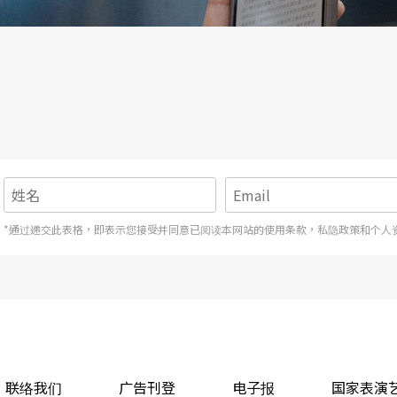
常抽象，我没办法告诉你Do是什么意思，或者D
「张」这个字可以当成一张纸的张，念错会变成很脏
，音乐的意思是在于文本（context）的连
伟大的艺术作品，会让各种不同的人，在各种不同
人的经验不一样，有人可能完全不知道《天鹅湖》
一有这个界定与认知、跟文字产生关连，你就会随
是很直接的，刚刚音乐一放出来的时候，我要你们
*通过递交此表格，即表示您接受并同意已阅读本网站的使用条款，私隐政策和个人
感觉到这段音乐带给您一些或某一种感受，其实你
，但请你告诉我「爱」是什么？你们想一想会发
妈在你生病的时候照顾你、平常把你的便当准备得
联络我们
广告刊登
电子报
国家表演
你做事情的动作，你会感觉到后面有一个东西，那