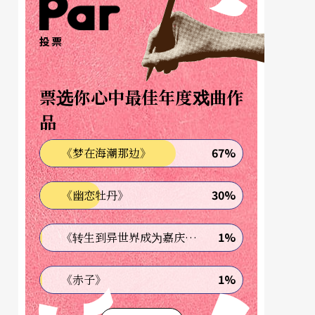
投票
票选你心中最佳年度戏曲作
品
67%
《梦在海潮那边》
30%
《幽恋牡丹》
1%
《转生到异世界成为嘉庆君—发现我的祖先是诈骗集团!?》
1%
《赤子》