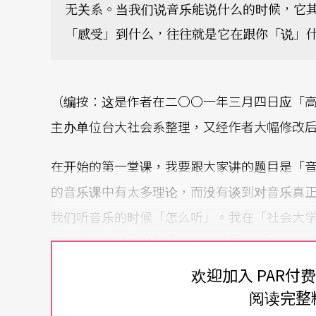
无关系。当我们说音乐能说什么的时候，它其
「感受」到什么，往往就是它在跟你「说」
（编按：这是作者在二〇〇一年三月四日应「
主办单位台大社会系整理，又经作者大幅修改
在开始的第一堂课，我要跟大家讲的题目是「
的音乐课中有太多理论，而没有谈到对音乐真
我们听音乐的时候「怎么听」。我在「社会大
下，第一堂课的时候大多数人会问：「老师，
不懂。」我问他们：「你为什么不懂？」他们
欢迎加入 PAR付
芬很伟大，但是我听贝多芬的音乐听了半天，
阅读完整