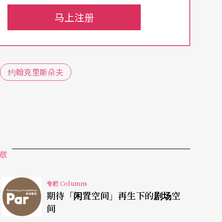
面的讲题。现在我也要跟你们做一个实验，等一下
马上注册
感觉是什么，什么都可以讲，只要是你的感觉都可
天鹅湖》片段）。
是什么？
约翰克里斯朵夫
越来越多出来，这些地方听起来感受就比较强烈。
子和公主相遇；之后一段比较强的地方，就让我想
氛、情境就被营造出来。到后来又回到柔和，让我
以前听过的这整个故事，它有些乐段会勾起我对某
章
专栏 Columns
故事，所以就会把整个故事几乎浓缩在这样一个短
期待「闲置空间」再生下的剧场空
间
，今天第一次听这个曲子？请你说说你的感觉。