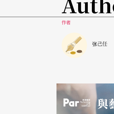
Auth
但是也有人说，他觉得这首曲子的旋律很高雅
好像是在田野里，也就是在自然界的地方，我
作者
是又好像觉得很无奈，我说对。他们问我：「
为你们的感觉都是对的，为什么呢？我对这个
呢？它「代表」的是白天鹅，但是像刚刚这个
张己任
什么人知道它是白天鹅。如果你没听过或看过
景，你不会知道它是白天鹅；但是你能感觉到
廷里公主是有教养的，当然高贵。说它优雅也
一定都是优雅的。有人说在田野里，这也对，
旁边有树有草，这当然是一种田野的感觉。也
的公主白天变成天鹅，她当然很忧郁。像刚刚
游，当然跟水波有关系。