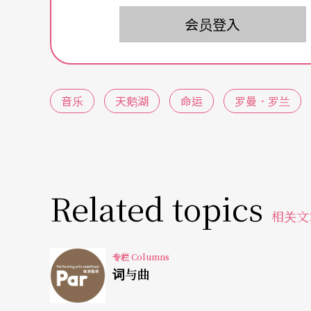
我说好，我们来做一项实验，之后我才继续后
会员登入
我会放一段音乐，放完之后你们告诉我，你的
以。我们现在就开始听第一首（柴可夫斯基《
好，这是第一首。我想问各位，你心里的感觉
音乐
天鹅湖
命运
罗曼．罗兰
学员一：想到天鹅湖的故事。因为有时候乐器
像一开始很柔的地方，会让我联想到一开始王
到像恶魔出现，然后王子要保护公主，这种气
Related topics
联想到最后公主跳湖而死。这个曲子让我想到
相关文
些情节的回忆。
专栏 Columns
很好，这是因为妳知道这首曲子，也知道这个
词与曲
短的曲子里面。有没有人完全不知道这个故事