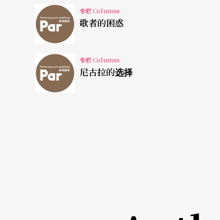
专栏 Columns
学员二：其实也不是全然没听过，只是听过曲
歌者的困惑
在一个宫廷播放的音乐，有一大堆绅士淑女在
的广告听到的，其实我并不像刚刚那位同学知
专栏 Columns
宫廷宴会的时候播出，绅士及淑女在优雅地跳
尼古拉的选择
学员三：一开始声音比较柔和的地方，以及后
现在已经有三个意见或感觉，一个是因为他事
二个他是在一个广告里听到，但是他想到是宫
对音乐有感受就是开始「懂」音乐
过去很多次我做这个试验的时候，很多人都知
《天鹅湖》的故事。有些人有这种感觉，他觉