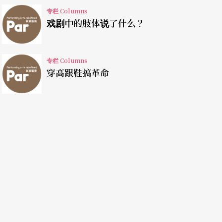
专栏 Columns
子不知道故事。这段曲子给我的感觉，好像应该是
戏剧中的肢体说了什么？
跳舞。我听到这首曲子，记得是在一个厕所芳香剂
道那么多故事，可是我直觉反应这首曲子应该是在
专栏 Columns
舞。
穿高跟鞋搞革命
来声音比较大的地方，都听到一直有水波的声音。
先已经知道这个故事，所以他会联想这个故事：第
廷宴会的感觉；另外还有人想到水波。
道这是《天鹅湖》，所以他们有时候也会去联想
得这个旋律听起来好像很忧郁，我说对，它忧郁；