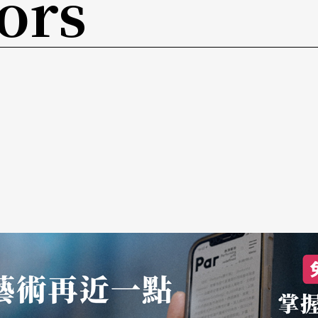
ors
，我说对，这个感觉也对。还有人跟我说，他说这
说这个也对；还有人说，这旋律很优雅、哀伤，可
老师，怎么我们说什么你都说对？」我说对啊！因
曲子的了解可能比大家多一些，这个主题是什么
旋律出来的时候，有谁知道它是白天鹅？大概没有
这出芭蕾舞剧，如果你根本不知道这个故事的背
什么？刚刚提到说它高贵，因为它是个公主，在宫
是对的，因为有教养的贵族们，特别是女性，她们
因为这个芭蕾舞剧的情节是一群天鹅从远方来，湖
有人提到感觉很忧郁，我说这当然，你想一个美丽
有同学提到水波，我说对，因为有湖，天鹅在湖中