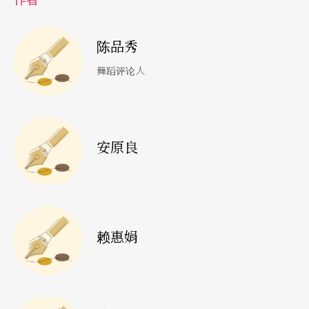
关产业的活络及商机。以往文化活动给人的印象是
「消耗性的」、「浪费预算的」，但以「宜兰国际
陈品秀
童玩艺术节」的举办为例，不但县政府没有编列预
舞蹈评论人
算投入该项活动，其门票收入扣除支出后尙有约五
千余万元的盈余，树立了文化活动也能「自给自
足、永续经营」的典范。
安原良
在以「文化产业化，产业文化化」的基础下，宜兰
也将此一概念运用于其他文化事务的推动，前者如
兰阳博物馆的兴建规画，兰阳博物馆家族的整合、
赖惠娟
包装、行销以及设治纪念林园、旧宜兰监狱门厅、
宜兰美术馆、员山日据时期旧机堡与二结旧谷
仓……等历史建筑物的保存与活用。后者如已举办