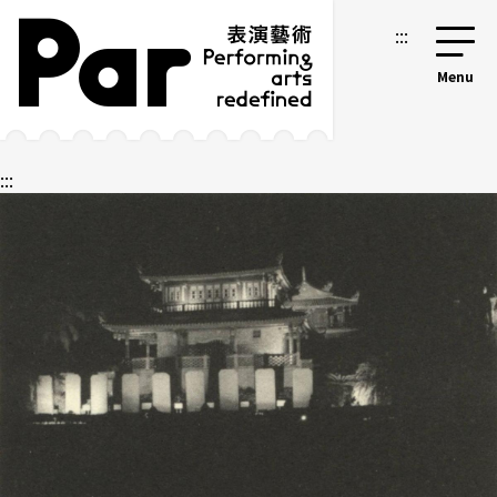
跳到主要内容区块
网站导览
:::
:::