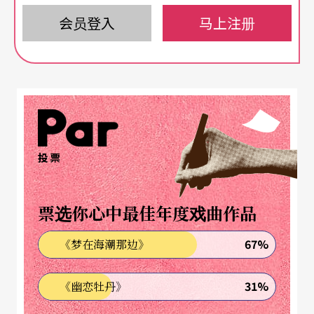
一届的「亚太文化之都」活动是否能够延续。
会员登入
马上注册
台湾都会间的文化发展差异
其实，台湾每个县市都会不仅都有朝向国际化迈进
的共识，也有为保存本土化传统而做的努力；然
而，在一次次所谓的国际性活动中，如「亚太文化
投票
之都」的「文化博览会」，究竟留下了什么样的国
际性交流与影响？同时，继去年十月由国立台北艺
票选你心中最佳年度戏曲作品
术大学主办的「亚太传统艺术论坛」，为台湾实践
67%
《梦在海潮那边》
「亚太文化观点」立下具体先例后，深具开创性眼
光的「亚太文化合作会议」，若能进一步实践亚太
31%
《幽恋牡丹》
国际都会之间的具体交流与合作，当然更能为台湾