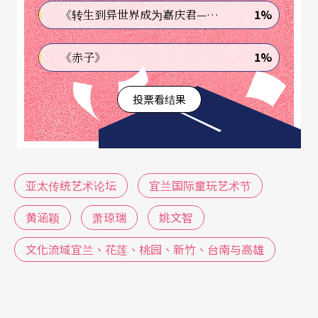
文化内涵与行销，开发出一个更具潜力的视野。可
1%
《转生到异世界成为嘉庆君—发现我的祖先是诈骗集团!?》
是这样的一个文化蓝图，究竟能获得多少政治承
1%
《赤子》
诺？仅有东亚一地，就有语言与文化藩篱有待克
服，更遑论中亚、东南亚，甚至华人世界间所可能
投票看结果
有的隔阂和经济水准的差别；与欧美各国间的交流
相较，短期内台湾各县市的文化局或文化高层，真
的能在台北市文化局勾勒的愿景下，拉近与亚太各
亚太传统艺术论坛
宜兰国际童玩艺术节
国间的距离吗？当我们抬起头、环顾台湾四周，也
许我们会突然惊觉，原来台北和其他县市的距离，
黄涵颖
萧琼瑞
姚文智
也是如此遥远。我们一旦设身处地为以下几个县市
文化流域宜兰、花莲、桃园、新竹、台南与高雄
文化执行单位考量，更不难发现各个地方县市除了
需要达成主观的文化建设目标，还得解决可能有的
政治阻力、法令限制和先天环境与发展条件的困