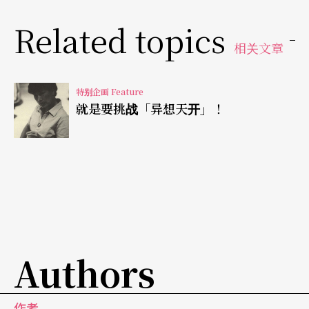
境；而各县市文化发展的走向，也和主事者的背
Related topics
相关文章
景、主观愿望和县市长的支持与否，息息相关。
宜兰县／文化产业化、产业文化化
特别企画 Feature
就是要挑战「异想天开」！
截至目前为止，宜兰县最具成果的文化活动和艺术
活动就是「宜兰国际童玩艺术节」。自一九九六年
第一届至二〇〇一年第五届（其中一九九八年因为
全国肠病毒肆虐而停办），累计入园参观人数已突
破二百万人次，尤其今（二〇〇一年）年的参观人
数，为历届之冠，受邀参与演出的国家遍及五大
Authors
洲、二十六国和四十四个团队，参观人潮更带动了
宜兰县旅游、餐飮、运输、休憩与农特产等观光相
作者