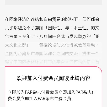
在网络经济的连结和自由贸易的影响下，任何都会
几乎都避免不了兼顾「国际性」与「本土性」的文
化考量。今年七、八月间由台北市发起举办的「亚
太文化之都」──包括论坛与文化博览会等活动，
企图为台湾都市与国际都会之间的交流，提供一个
曝光于国际媒体镁光灯下的平台。但可惜的是，首
先因为长期以来文化资源不均与近日政治立场异动
欢迎加入付费会员阅读此篇内容
的因素，造成少数县市抵制参与这项活动，使得这
项都会与都会间平等交流的美事，留下了无解的缺
立即加入PAR杂志付费会员立即加入PAR杂志付
憾；再者，由于其他县市无法提供对等的活动支援
费会员立即加入PAR杂志付费会员
与经费，找不到接替的主办县市，以致无法得知下