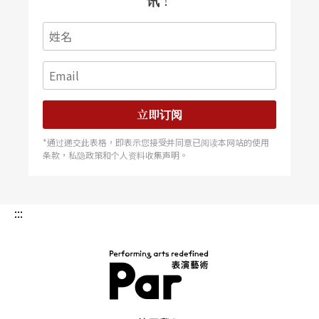
讯！
宜兰除宜兰演艺厅、头城展演厅和罗东展演厅外，
并无其他表演场地。此外，台北占首都之利，成为
各式交通汇集之处，不论是举办或参访艺文活动，
都是演出团队或是观众的第一考量；宜兰地处「后
山」，先天环境不良，再加上北宜公路和滨海公路
立即订阅
经常性的大塞车，阻碍了表演团队演出地点的选择
*通过递交此表格，即表示您接受并同意已阅读本网站的使用
条款，私隐政策和个人资料收集声明。
和观众看演出的意愿。
若就软体方面相较，在台北能取得所有的艺文资
:::
讯，各类艺文协会组织大多成立于台北，相关的咨
询也比较容易获得。台北有各大专院校艺术学院的
学生，成为相关艺文活动的基本「客源」，再加上
泰半的艺文活动集中于此，耳濡目染之下，也提高
PAR 表演艺术杂志