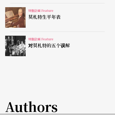
分住在大主教的处所，他搬进维也纳的韦伯家，就
特别企画 Feature
是在这段时间他认识了康斯坦丝（Constanze Webe
莫札特生平年表
r）。莫札特的父亲反对这段婚姻，对他来说，这家
人见利忘义，再说，他希望儿子能成为一个风度合
特别企画 Feature
宜的绅士，这家人不在意礼仪风范，对儿子不是件
对莫札特的五个误解
好事。莫札特与父亲书信往返好几回，就为周旋这
事。《后宫诱逃》首演后，两人在圣史帝芬大教堂
（Stephansdom）举行婚礼，父亲没有出席。自
此，莫札特与父亲虽然仍旧保持书信往来，但不再
像以前那样亲密，从现在起，他真的靠自己立足于
世界。父亲过世时，莫札特正在忙歌剧《唐．乔望
Authors
尼》
Don Giovanni
，他没有见到最后一面，也没回