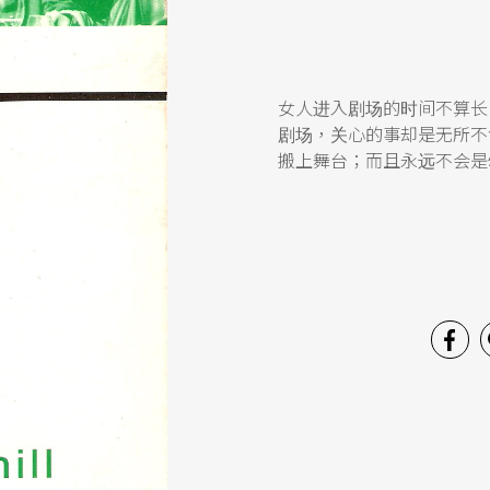
女人进入剧场的时间不算长
剧场，关心的事却是无所不
搬上舞台；而且永远不会是