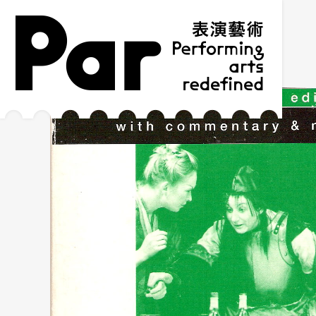
跳到主要内容区块
网站导览
:::