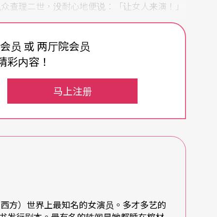
观众查理二世，没耐心地便说：「让女人来演！」
费会员 或 两厅院会员
精彩内容！
时代最受欢迎的场面，通常是「女人被强暴之
的女体。今日女人对「被注视」等偷窥心态的关
马上注册
经过一九六○年代女性主义以及学生运动等等影
向前、鞠躬尽瘁。女人剧场团（The Wome
us Regiment）、开裆裤（Split Britches）等
努力的方向，从同工同酬、色情书刊、同性恋、婚
今女人生活上会碰到的事，全可以写进剧本、搬上
的西方）世界上最知名的女演员。多才多艺的
是凯洛．邱琪儿（Caryl Churchill）的
书发行剧本。最有名的轶闻是她都睡在棺材