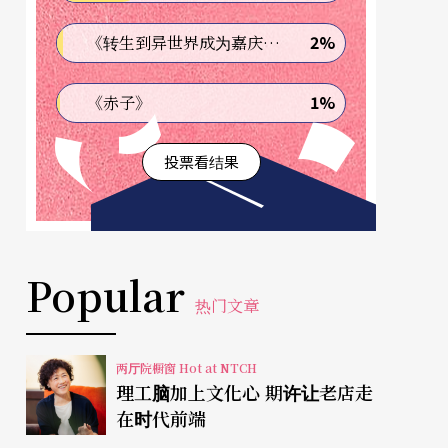
2%
《转生到异世界成为嘉庆君—发现我的祖先是诈骗集团!?》
1%
《赤子》
投票看结果
Popular
热门文章
两厅院橱窗 Hot at NTCH
理工脑加上文化心 期许让老店走
在时代前端