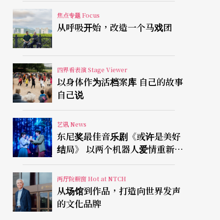
焦点专题 Focus
从呼吸开始，改造一个马戏团
四界看表演 Stage Viewer
以身体作为活档案库 自己的故事
自己说
艺讯 News
东尼奖最佳音乐剧《或许是美好
结局》 以两个机器人爱情重新凝
视有限人生
两厅院橱窗 Hot at NTCH
从场馆到作品，打造向世界发声
的文化品牌