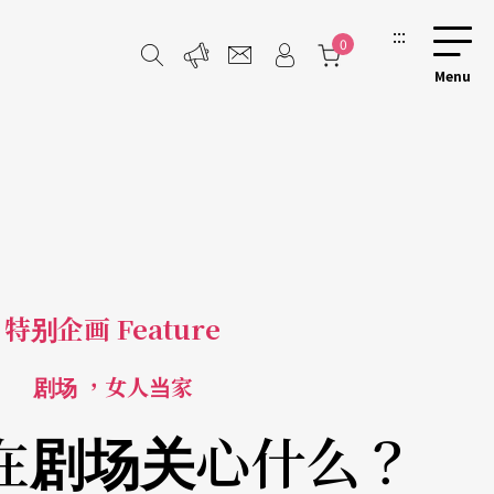
:::
0
特别企画 Feature
剧场 ，女人当家
在剧场关心什么？