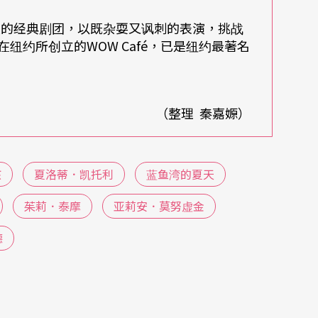
正引领约合新台币六十亿的剧团场地重整计划。有趣的
义的经典剧团，以既杂耍又讽刺的表演，挑战
纽约所创立的WOW Café，已是纽约最著名
般听到的票房屡创佳绩，而是她为剧院添加了新的
不同时刻来到剧院。这与传统不同的工作关注导
knell）与阿布拉哈密（Natalie Abrahami）
（整理 秦嘉嫄）
院（The Gate）艺术总监的位置，进而证明了
化中不可能发生」她们说。
孩
夏洛蒂．凯托利
蓝鱼湾的夏天
咖（Julia Pascal），成为第一位英国国家
茱莉．泰摩
亚莉安．莫努虚金
w）与老搭挡黛博拉．华纳（Deborah Warne
德
ppy Days
大放异彩，这些并不表示女人们已经满
在男人的土地上种花，深植树木。我们虽不能忽略
这样的角度来看当今活跃的女性剧场工作者，是十