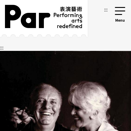
跳到主要内容区块
网站导览
:::
:::