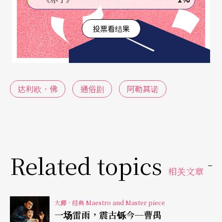
pular theatre）。」但他从不贩卖廉价的笑声，而
投票看结果
是藉著嬉笑怒骂与当权者对峙，为受压迫的百姓伸
张正义，为底层民众的利益呐喊，揭发权力的伪善
面，让戏剧回归古早「公共论坛」的角色，传递醒
世讯息，让剧场的力量成为一种政治的声音。他的
达利欧．佛
通俗剧
阿勒其诺
喜剧口味其实很「沉重」，丑闻、政治、社会、教
会、环保、媒体乱象都是他关注的焦点，这些不分
时空的人类隐忧，说明了他剧作的普世价值。曾有
人问他为何他的戏能在世界各地受到欢迎，他说：
Related topics
相关文章
「我们的作品都在处理真正的问题；我们用反讽、
戏谑的方式来正视这些议题。虽然我们谈的是义大
大师．经典 Maestro and Master piece
利的问题，但是，在德国和法国这些国家，谈义大
一场雷雨，震古铄今─曹禺