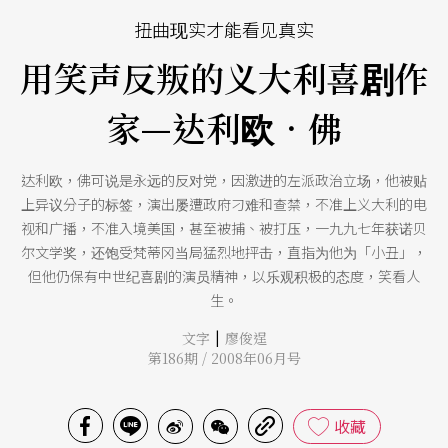
扭曲现实才能看见真实
用笑声反叛的义大利喜剧作
家—达利欧．佛
达利欧，佛可说是永远的反对党，因激进的左派政治立场，他被贴
上异议分子的标签，演出屡遭政府刁难和查禁，不准上义大利的电
视和广播，不准入境美国，甚至被捕、被打压，一九九七年获诺贝
尔文学奖，还饱受梵蒂冈当局猛烈地抨击，直指为他为「小丑」，
但他仍保有中世纪喜剧的演员精神，以乐观积极的态度，笑看人
生。
|
文字
廖俊逞
第186期 / 2008年06月号
收藏