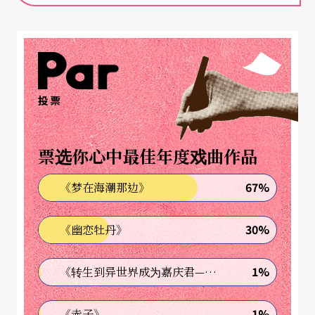
院派大力拥抱的作者类型，承袭义大利艺术喜剧的
传统，他的作品向来以演出实践为首要，绝非以文
本为中心，看到了文本也未必能体会他作品的精
髓；身为一个导演和演员，他舞台上的技巧大都传
投票
承自街头通俗剧场的表演形式，如说书、杂耍、小
丑、把戏等，而这些艺术型态通常被知识分子视为
票选你心中最佳年度戏曲作品
「低层次的文化」，难登大雅之堂。他曾自述：
67%
《梦在海潮那边》
「作家不承认我是作家，演员不承认我是演员。作
家说你是演员跑来写作；演员说你是作家跑来当演
30%
《幽恋牡丹》
员。没有人要我，只有剧作家勉强接受我。」
1%
《转生到异世界成为嘉庆君—发现我的祖先是诈骗集团!?》
理由之二，在消费主义充斥下的剧场，达利欧．佛
虽然宣称：「我的剧场是全民娱乐的通俗剧场（po
1%
《赤子》