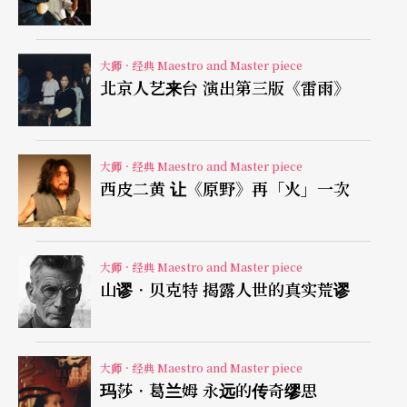
利的问题就等于在讨论他们自己的问题。」
就是一个「说故事的人」
大师．经典 Maestro and Master piece
北京人艺来台 演出第三版《雷雨》
一九二六年出生于义大利靠近瑞士的San Giano，达
利欧．佛的父亲是铁路工人，母亲是个乡村妇女。
大师．经典 Maestro and Master piece
原本是一位建筑师的他，因为长期从事这种并非发
西皮二黄 让《原野》再「火」一次
自内心热爱的工作，精神受到压迫，被看诊的医生
说：「去做自己想要做的事吧！」于是，他开始踏
大师．经典 Maestro and Master piece
上创作之路。至今，达利欧．佛共有七十余部喜剧
山谬．贝克特 揭露人世的真实荒谬
作品广为留传，他的才华是全方位的，包括舞台、
广播及电视；类型和风格广泛：综艺节目、小丑节
目、街头闹剧、政治讽刺剧、与单人的杂耍独角
大师．经典 Maestro and Master piece
玛莎．葛兰姆 永远的传奇缪思
戏。而在众多表演事业的源头，他认为自己首先，