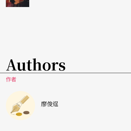
以及最重要的，是一个说故事的人（giullare）。他
从小从家乡渔夫说书人身上，看到这种继承古老语
言的说唱表演形式。他曾在指导一位演员时说：
「你得偷东西。我偷了东西，我不知道怎么教你。
你得偷东西。」他不讳言自己从欧洲深厚的表演艺
Authors
术传统中「高明地偷了些东西」，并将这些「偷」
自义大利民间戏剧的秘诀，加上个人的技艺发扬光
作者
大。
在义大利艺术喜剧的通俗传统之上，达利欧．佛也
廖俊逞
加入了文学传统，他受到两位剧作家的影响：义大
利文艺复兴剧作家鲁赞堤（Ruzzanti）和法国的莫