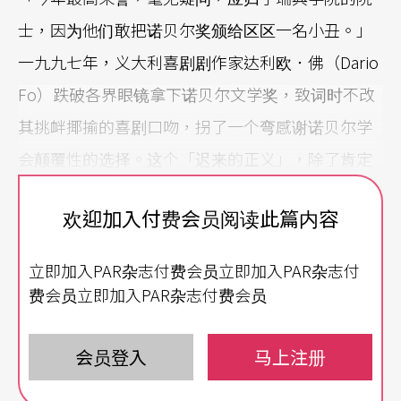
士，因为他们敢把诺贝尔奖颁给区区一名小丑。」
一九九七年，义大利喜剧剧作家达利欧．佛（Dario
Fo）跌破各界眼镜拿下诺贝尔文学奖，致词时不改
其挑衅揶揄的喜剧口吻，拐了一个弯感谢诺贝尔学
会颠覆性的选择。这个「迟来的正义」，除了肯定
一个被传统文坛定义为局外人的异议分子，同时平
欢迎加入付费会员阅读此篇内容
反他长期透过剧场为被压迫的群众发声，所承受的
不公平待遇。
立即加入PAR杂志付费会员立即加入PAR杂志付
费会员立即加入PAR杂志付费会员
传承自街头戏剧的剧作家
达利欧．佛本来就是一个难以用传统眼光定位的艺
会员登入
马上注册
术家，理由之一，身为一个剧作家，他从来不是学