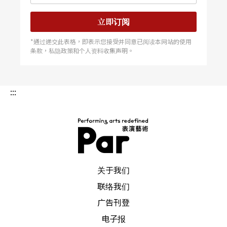
剧作家和表演者，同时也是一个女性主义者。一九
立即订阅
五四年，她和达利欧．佛结婚，共组剧团，并担任
*通过递交此表格，即表示您接受并同意已阅读本网站的使用
他许多原创作品中的主角，这些角色透过兰梅的诠
条款，私隐政策和个人资料收集声明。
释，以及对女性议题的关注，颠覆以往义大利艺术
喜剧中，女性角色多被类型化为女儿、小姐、恋人
:::
之类的弱质角色，而塑造出形象鲜明、有行动力又
富正义感的现代女性。一九七七年，因为对时政的
批判，兰梅遭米兰军警团体所指派的法西斯团体绑
架、凌虐、强暴，然而这个暴行并未吓阻他们在剧
PAR 表演艺术杂志
关于我们
作中持续对现实的关心，在获释两个月后，兰梅以
联络我们
反法西斯的戏剧独白，再度登上义大利剧场舞台，
广告刊登
显示她无畏的勇气。
电子报