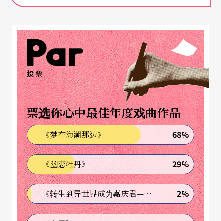
二十六首乐曲，随著音乐家林海、范宗沛、王雁
盟、林慧玲、黄永灿、聂琳……的乐音一同走进时
光隧道，融入每一个情境故事，让几米的图文道出
许多人的心事，让压在心灵箱底的情绪得以宣泄，
投票
让梦变得无限延长……。
票选你心中最佳年度戏曲作品
不只是第一夫人，《卡拉布妮》的灵魂在唱歌
68%
《梦在海潮那边》
美丽的法国第一夫人卡拉布妮（Carla Bruni）是一
位视觉凝聚全球时尚的焦点人物。二○○八年她当
29%
《幽恋牡丹》
上法国第一夫人之后发行的同名专辑《卡拉布
妮》，不同于一般明星包装的胡里花梢，卡拉布妮
2%
《转生到异世界成为嘉庆君—发现我的祖先是诈骗集团!?》
只能用典雅名之。封面是远镜头取景，让人错觉那