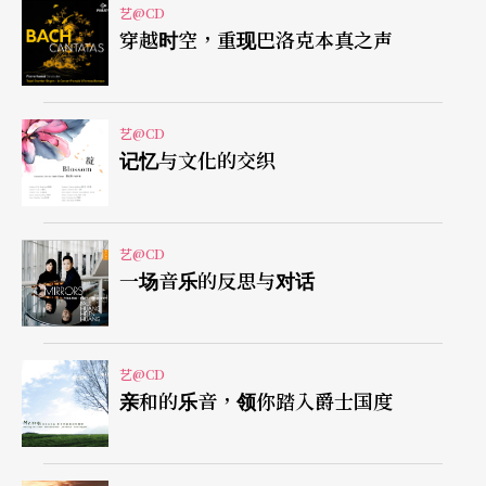
艺@CD
她低回的嗓音却诉说一个美丽灵魂的音乐，专辑里
穿越时空，重现巴洛克本真之声
透露轻轻的忧郁、淡淡的慵懒、微微的性感；这是
一个截然回异于时尚杂志和炫耀亮片下的「卡拉布
妮」。
艺@CD
记忆与文化的交织
《感谢
欧玛拉》 跨世纪的绕梁美声
艺@CD
美丽的珍藏，还有从艺超过六十周年，高龄七十八
一场音乐的反思与对话
的古巴歌手欧玛拉（Omara Portuondo），不以高
龄作为噱头宣传的欧玛拉，高音仍然极为乾净嘹
亮。若非细读资料，肯定会被她光滑的双手，超Cut
艺@CD
亲和的乐音，领你踏入爵士国度
的脸部表情、身体语言「蒙」过去。欧玛拉十五岁
时就加入哈瓦那的夜总会作职业性演出，是音乐纪