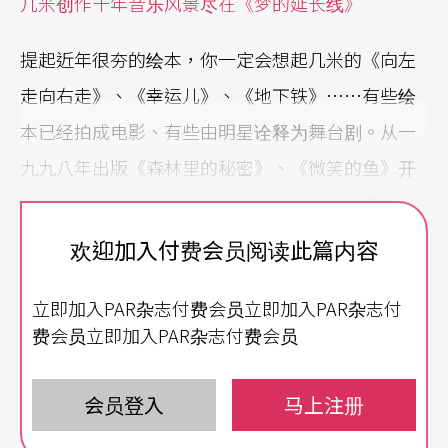
几米创作十年音乐风景尽在《梦的延长线》
提起近年很夯的绘本，你一定会想起几米的《向左
走向右走》、《幸运儿》、《地下铁》……有些绘
本已经拍成电影、有些由明星诠释为舞台剧。从一
九九八年出版《森林里的秘密》、《微笑的鱼》开
始，十年来绘本作家几米以他惊人的创作能量感动
中外无数读者。二○○八年是几米创作十周年，曾
欢迎加入付费会员阅读此篇内容
经与病魔共舞的生命斗士令人感动的不仅是绘本中
立即加入PAR杂志付费会员立即加入PAR杂志付
的故事，是他对生命的礼赞，过去他住过的癌症病
费会员立即加入PAR杂志付费会员
房，现今是主治大夫为患者打气的最佳例证。
几米创作十年展指定音乐专辑《梦的延长线》是几
会员登入
马上注册
米创作十年音乐风景。二十六幅几米经典图画搭配