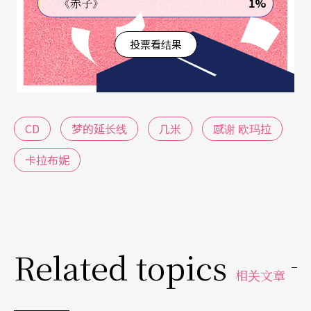
1%
《赤子》
是拍湖滨风景，人物是悠然飘至的装饰，内页抱吉
他的照片是低首垂眉，只好从她修长的手臂和抚弦
投票看结果
的手指去推测音符……。
我们也许知道：她是名列全球Top20的超级名模，
她是欧洲各大精品的指定代言人，是欧洲众多时尚
CD
梦的延长线
几米
感谢 欧玛拉
品牌全球广告的第一女主角。但我们可能还不知
卡拉布妮
道：她曾经荣获法国年度最佳女歌手奖，她的专辑
全球销售量高达三百万张，现在她用音乐告诉世人
她是「卡拉布妮」。专辑中十四首曲子，其中十首
是她亲自填词谱曲，横跨香颂、民谣和轻爵士曲
Related topics
风，聆听之后才知，原来：她把得天独厚的美丽躯
相关文章
体留给照片；深刻的灵魂留在永恒的音乐国度里。