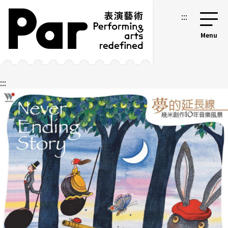
跳到主要内容区块
网站导览
:::
:::