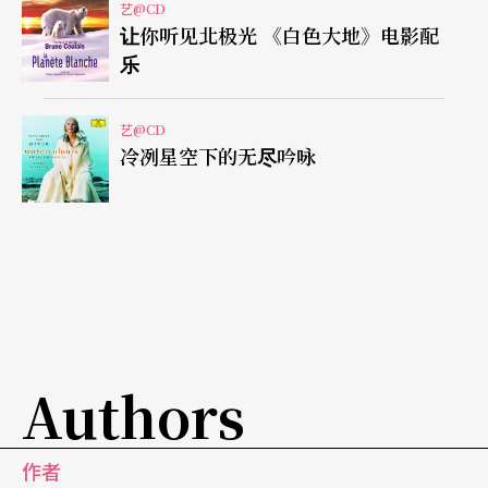
录片《乐士浮生录》中的女伶，她的母亲是西班牙
艺@CD
让你听见北极光 《白色大地》电影配
人，父亲是古巴赫赫有名的棒球好手，临海的古巴
乐
音乐受到爵士乐、探戈、波丽露（Bolero）、伦巴
（Rumba）的影响。出生于音乐世家的欧玛拉认为
艺@CD
冷冽星空下的无尽吟咏
古巴音乐是色彩缤纷的，她对音乐的执著，是一九
五九年卡斯楚的游击队进入哈瓦那时也坚持要继续
唱。
从艺至今已发行二十三张专辑，《感谢 欧玛拉》
Gr
acias
是她加盟世界音乐名厂Word Village的首张作
品，乐风游走于西班牙波丽露、古巴传统民谣和轻
Authors
爵士之间。台北乐迷有幸成为她新专辑亚洲巡回演
唱会的首站，二○○八年九月二十七日她在台北国
作者