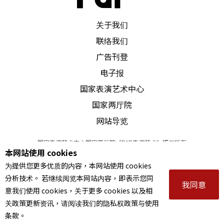
PAR 表演艺术杂志
关于我们
联络我们
广告刊登
电子报
国家表演艺术中心
国家两厅院
网站导览
国家表演艺术中心国家两厅院《PAR表演艺术》版权所有
本网站使用 cookies
©
2022
Performing arts redefined. All Rights Reserved
为提供您更多优质的内容，本网站使用 cookies
统一编号 Tax Id number 00973926
分析技术。 若继续阅览本网站内容，即表示您同
本站所提供相关演出资讯，如有异动应以主办单位公告为准。
我同意
意我们使用 cookies，关于更多 cookies 以及相
服务条款
｜
隐私权声明
｜
著作权声明
关政策更新资讯，请阅读我们的隐私权政策与使用
条款。