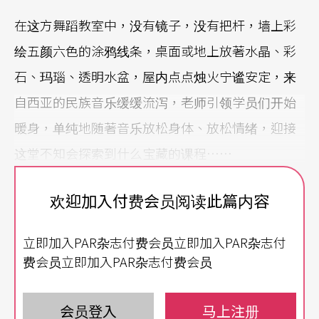
在这方舞蹈教室中，没有镜子，没有把杆，墙上彩
绘五颜六色的涂鸦线条，桌面或地上放著水晶、彩
石、玛瑙、透明水盆，屋内点点烛火宁谧安定，来
自西亚的民族音乐缓缓流泻，老师引领学员们开始
暖身，单纯地随著音乐放松身体、放松情绪，迎接
这堂不知会探索到什么宝藏的课程……
学员有的是上班族，有的是家庭主妇，还有学生、
欢迎加入付费会员阅读此篇内容
社工师、退休老伯伯，大家一起来跳舞：实验性地
立即加入PAR杂志付费会员立即加入PAR杂志付
跳，释放性地跳，想像力的舞，潜意识之舞，跳舞
费会员立即加入PAR杂志付费会员
的形式与美丑不是重点，而是，在舞蹈中，在身体
的自发性律动中，进入「静心」（Meditation）。
会员登入
马上注册