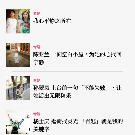
量舞」则是将四大元素土、水、风、火之本质与内
专题
心深处连结的灵性舞蹈，同时是一种与自然万物及
我心平静之所在
宇宙连结的仪式性舞蹈。「心灵舞者培训」的重点
则在通过舞蹈连结心灵，及用肢体传达内在感受。
专题
陈亚兰 一间空白小屋，为她的心找回
无论在何种课程中，林雅雯担当的是引导者，而非
宁静
肢体训练者，她透过话语、身体引导，提醒学员带
著觉知跳舞，进入自己的内在。舞蹈静心关乎身心
专题
孙翠凤 上台前一句「不能失败」，让
灵三方面的觉察，相较于舞蹈治疗关注疗愈的目标
她活出无限精采
与方法，林雅雯谈到灵性与静心的重点：「治疗与
否不是重点，不是外在的人去治疗你；而是此人在
专题
杨士庆 逛街找灵光 「有趣」就是我的
此时此刻的体悟，例如每个人对于火元素或心轮的
关键字
体会都不同，经历探索过程才得到的领悟，是各自