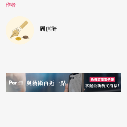
作者
那股害怕的力道才慢慢减轻。学员从身体出发，观
照情绪因由与内在变化，再反馈至身体，带回到生
活与人际层面，正是清晰觉知所带给生命的力量。
周倩漪
在此，「自发性舞蹈」是关键元素，它完全不须专
业舞蹈训练，不须依循外在形式。听起来简单，但
当身体从「不习惯动」到「开始动、想要动」，时
而会经历突破压抑、敞开感知及激发想像和能量之
流来自然引发动作的奇妙历程。林雅雯除了用音乐
引导学员，也轮番使用口说叙述、象征比喻、画面
意象营造，鼓励对身体不熟悉的人动起来！例如水
元素舞：「身体的中心有著水的源头，像河流般流
到四肢末稍」；「如果身体是海浪，惊涛拍岸、月