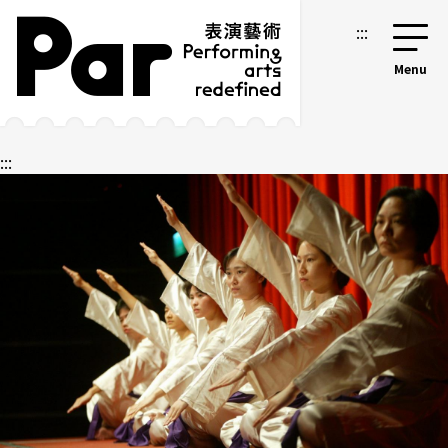
跳到主要内容区块
网站导览
:::
:::