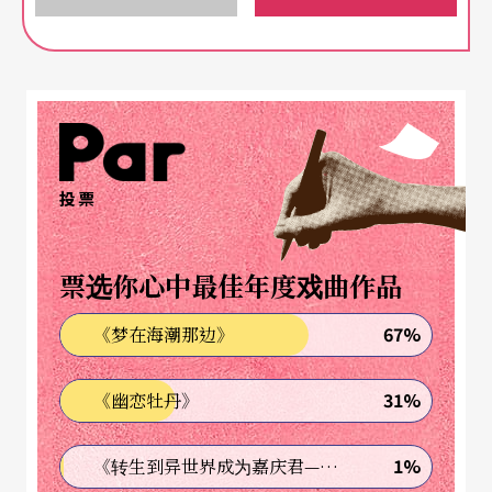
在新时代的观念里，静心，让心安静，传达的是一
种深入存在的宁静与超然品质，觉知是需要的，头
脑是不必要的。典型的静坐、冥想、沈思是到达静
心的途径之一，舞蹈亦是重要管道。「舞蹈静心」
透过肢体所引发的自发性舞蹈而进入静心境界，是
投票
一种向内探索的过程，其诉求不在于外在的形式，
而在如何与内在连结。舞蹈静心最早由印度大师奥
票选你心中最佳年度戏曲作品
修所提倡，他设计的动态静心从身体入手，让能量
67%
《梦在海潮那边》
在跳舞过程中释放、转化、洗涤，由身体进入内在
的觉知，达至清澈澄然的身心境地。
31%
《幽恋牡丹》
心灵舞蹈
透过自发动作找到澄静
1%
《转生到异世界成为嘉庆君—发现我的祖先是诈骗集团!?》