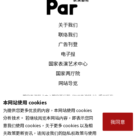
求道过程中，从中亚的古老修行团体、修道院中学
得并带出。他和俄国作曲家Thomas de Hartmann
PAR 表演艺术杂志
关于我们
（1885-1956）共同创作了超过两百首音乐，设计
联络我们
大约两百五十支神圣舞蹈，第二阶段新编的三十九
广告刊登
支神圣舞蹈则称为「系列39」，被视为葛吉夫的巨
电子报
献。神圣舞蹈是一种归于中心的静心，整合我们内
国家表演艺术中心
在不同的层面——理智中心、情感中心、行动中心
国家两厅院
——的能量，让三个中心彼此和谐，带人进入纯净觉
网站导览
知的内在空间。
国家表演艺术中心国家两厅院《PAR表演艺术》版权所有
本网站使用 cookies
©
2022
Performing arts redefined. All Rights Reserved
「示如全人成长中心」主持人林世儒和高金美老师
为提供您更多优质的内容，本网站使用 cookies
统一编号 Tax Id number 00973926
分析技术。 若继续阅览本网站内容，即表示您同
形容神圣舞蹈的特色：从外表来看，一是面无表
本站所提供相关演出资讯，如有异动应以主办单位公告为准。
我同意
意我们使用 cookies，关于更多 cookies 以及相
服务条款
｜
隐私权声明
｜
著作权声明
情；二是所有动作皆是几何图形及固定角度，例如
关政策更新资讯，请阅读我们的隐私权政策与使用