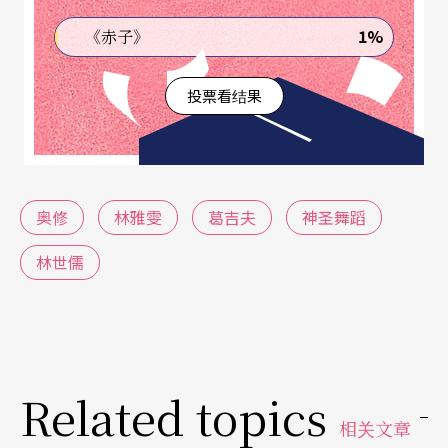
「净流心灵艺术空间」执行长林雅雯，是英国伦敦
1%
《赤子》
密萨克斯大学编舞硕士，前云门舞集独舞者。她从
二○○七年开始推广心灵舞蹈，开设舞蹈静心系列
投票看结果
课程，如「脉轮舞蹈静心」、「四元素能量舞」、
「心灵舞者培训」等等。例如「脉轮舞蹈静心」，
人体中有七个主要的脉轮（梵文中称为Chakra），
奥修
林雅雯
葛吉夫
神圣舞蹈
脉轮是能量中心，每个脉轮都有主要的身体相应部
位，及特定的心灵与生命课题，七个脉轮沿著脊椎
林世儒
分布，从脊椎底部延伸至头顶，分别是海底轮、脐
轮、太阳神经丛、心轮、喉轮、眉心轮、顶轮。脉
轮舞蹈静心融合舞蹈、音乐、静心、疗愈等元素，
Related topics
让人重新找到与脉轮的连结方式，刺激、重整脉轮
相关文章
系统，使脉轮平衡运作，身心灵提升。「四元素能