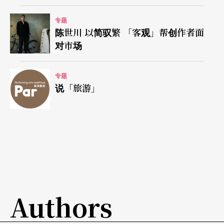
独特的。」例如在心灵舞蹈课中，有学员身体自发
专题
陈世川 以简驭繁 「客观」帮创作者面
性地一直往地面钻，在地板做出各种蜷曲扭动的姿
对市场
态，如爬虫类般具有生命力，散发扭曲的美感，但
他却不敢将重心向上直立跳舞。经过探索，学员发
专题
说「旅游」
现自己难以立即表达情绪、不允许情绪的释放，往
下钻是因不愿自身被看到、不想面对外界，而地板
给予了安全感。此时身体和声音的情绪释放将能打
开压在底层的情绪。另一个例子是学过国标舞的学
员，身体重心习于往上，当进行到地板动作时，她
突然感到害怕，她形容地面带给她的感受：「像在
Authors
黑暗中舞蹈，摸黑前行……我不知道在害怕什么，
恐惧从深处出来。」经过第二次、第三次的尝试，