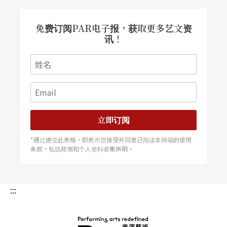
圆潮汐、碎浪沙滩，你的身体会是哪一种？」重点
免费订阅PAR电子报，获取更多艺文资
是带出身体质感，让能量流动。「一切要回归到身
讯！
体。」林雅雯说：「当跳舞时，动身体时，不仅自
己与自己在一起，能量得以流动和释放。」更棒的
体验是，身体舞动、气动、能量流动之后，「静下
来能够更静。」多余事物清空了，静心自然发生。
立即订阅
神圣舞蹈 规律动作协调三个中心带来和谐
*通过递交此表格，即表示您接受并同意已阅读本网站的使用
条款，私隐政策和个人资料收集声明。
「葛吉夫神圣舞蹈」（Gurdjieff Sacred Dance），
又称为「葛吉夫律动」（Gurdjieff Movements），
:::
最早起源于四五千年前的密传修行方法，葛吉夫大
师（Georgi Ivanovitch Gurdjieff，1866-1949）在