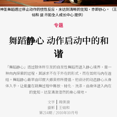
神圣舞蹈透过停止动作的惯性反应，来达到清晰的觉知，亦即静心。（王
锦和 摄 示如全人成长中心 提供）
专题
舞蹈静心 动作启动中的和
谐
「舞蹈静心」透过肢体所引发的自发性舞蹈而进入静心境界，是一
种向内探索的过程，其诉求不在于外在的形式，而在如何与内在连
结。舞蹈静心最早由印度大师奥修所提倡，他设计的动态静心从身
体入手，让能量在跳舞过程中释放、转化、洗涤，由身体进入内在
的觉知，达至清澈澄然的身心境地。
|
文字
周倩漪
|
摄影
王锦和
第214期 / 2010年10月号