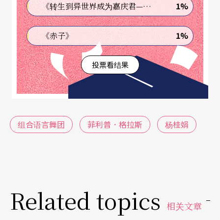
1%
《转生到异世界成为嘉庆君—发现我的祖先是诈骗集团!?》
底下河流的存在，却不知道其源头和通往哪里？」
更直接演变为杨桂娟此次创作的触媒。
1%
《赤子》
循著这句话，她思索自己过往的创作驱动，总是从
投票看结果
情感出发，这一次何不向极简音乐的理性取经，作
为自己向心仪音乐家的致敬方式？可是，不断抛下
情感朝理性靠近，却对创作失去了感觉，杨桂娟体
组合语言舞团
菲利普．格拉斯
杨桂娟
会，自己终不能违背直觉创作。
于是，保留解构音乐的概念，也继续探寻「极
简」，但她回到惯性，与舞者共同发展、取材生活
Related topics
经验。舞者给出自己生命难忘的时刻，她则顺著时
相关文章
间之流，整理自己面临晚年的心境。