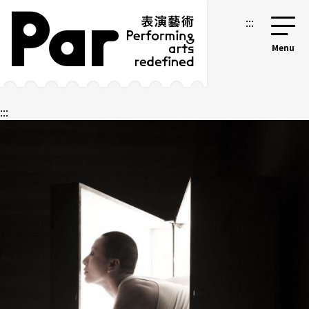
跳到主要内容区块
网站导览
:::
:::