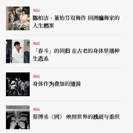
与纽约传奇华人女舞者合作
舞蹈
陈柏洁、董怡芬双舞作 回溯编舞家的
人生档案
杨桂娟也邀请了旅美中国舞者侯莹加入创作阵容。
侯莹是近年在纽约舞坛的一则传奇，在美期间与编
舞蹈
舞家沈伟合作，精准舞技曾被《纽约时报》誉为
「春斗」的回归 在古老的身体里播种
生态系
「年度最佳女舞者」。
杨桂娟认为，侯莹成熟的肢体与气韵，势必以迥异
舞蹈
身体作为叠加的涟漪
于年轻舞者的姿态存在于舞台上，甚至作为她投射
自我心境的象征。而那只侯莹蜷身其间的箱子，从
有到空无，恰恰解释了杨桂娟心中的极简。
舞蹈
蔡博丞《网》 映照世界的残破与重织
「创作跟我生命关联这么久，我一直把创作当成修