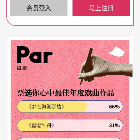
nee 5〉乐曲声中，年轻舞者们的群舞冷静且乾净；
会员登入
马上注册
其后，木箱再度流进舞台，却只剩下一只空箱，如
一叶扁舟，或真的只是一枚巨大的落叶，不载著什
么却又载走了什么……
组合语言舞团的新作《微笑飞了！在空中盘旋》，
投票
理性与感性并陈，成熟与青春对望，岁月的流逝带
出简净的诗意，编舞家杨桂娟说：「我想用这支
票选你心中最佳年度戏曲作品
舞，找到自己对极简的定义。」
66%
《梦在海潮那边》
格拉斯的理性考验
31%
《幽恋牡丹》
杨桂娟一向喜欢格拉斯的音乐，而格拉斯一句关于
创作灵感的陈述：「我创作音乐就好像是感受到地