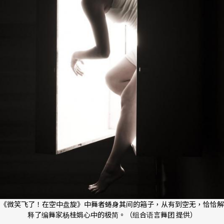
《微笑飞了！在空中盘旋》中舞者蜷身其间的箱子，从有到空无，恰恰解
释了编舞家杨桂娟心中的极简。（组合语言舞团 提供）