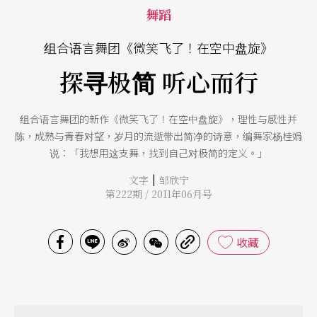
舞蹈
组合语言舞团《微笑飞了！在空中盘旋》
探寻极简 听心而行
组合语言舞团的新作《微笑飞了！在空中盘旋》，理性与感性并
陈，成熟与青春对望，岁月的流逝带出简净的诗意，编舞家杨桂娟
说：「我想用这支舞，找到自己对极简的定义。」
|
文字
邹欣宁
第222期 / 2011年06月号
收藏