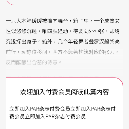
一只大木箱缓缓被推向舞台，箱子里，一个成熟女
性似悠悠沉睡，唯四肢轻动，待要向外伸张，却终
究没探出身子。箱外，几个年轻舞者叠罗汉般架高
前行，动静位移间，两方不急著构筑对应的张力，
反而酝酿出含蓄的诗意。
下一个场景，独舞的女子边舞边唱著关于成长悲欢
离愁的国语歌；三个女子与一件外套共舞，她们轮
欢迎加入付费会员阅读此篇内容
流为彼此穿上外套、再扯下……向彼此证明的，是
立即加入PAR杂志付费会员立即加入PAR杂志付
拥有者或操控者的权力？
费会员立即加入PAR杂志付费会员
在菲利普．格拉斯歌剧《沙滩上的爱因斯坦》中〈K