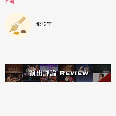
作者
邹欣宁