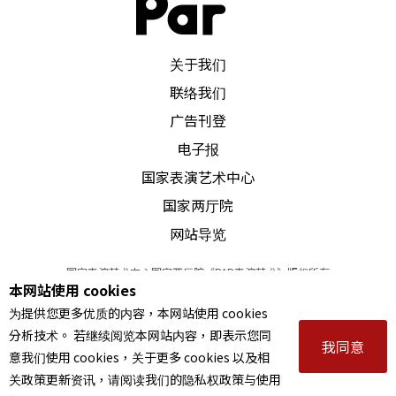
PAR 表演艺术杂志
关于我们
联络我们
广告刊登
电子报
国家表演艺术中心
国家两厅院
网站导览
国家表演艺术中心国家两厅院《PAR表演艺术》版权所有
本网站使用 cookies
©
2022
Performing arts redefined. All Rights Reserved
为提供您更多优质的内容，本网站使用 cookies
统一编号 Tax Id number 00973926
分析技术。 若继续阅览本网站内容，即表示您同
本站所提供相关演出资讯，如有异动应以主办单位公告为准。
我同意
意我们使用 cookies，关于更多 cookies 以及相
服务条款
｜
隐私权声明
｜
著作权声明
关政策更新资讯，请阅读我们的隐私权政策与使用