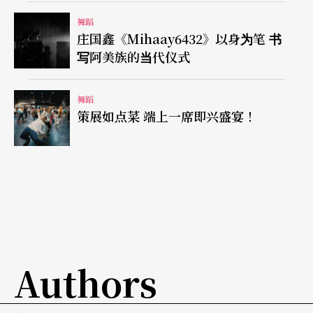
行，或说修性。这次有没有可能藉创作找到自己定
舞蹈
义的，严格说不是『极简』，而是『简洁』？」舞
庄国鑫《Mihaay6432》以身为笔 书
写阿美族的当代仪式
到最后，无人空台上的一只空箱，看似虚空，却包
容了一切，「应该说是我的希望吧」，杨桂娟露出
舞蹈
微笑。
策展如点菜 端上一席即兴盛宴！
Authors