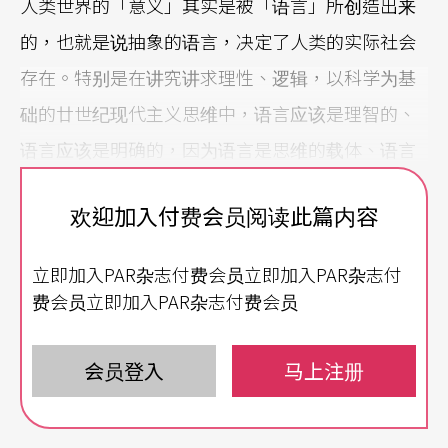
人类世界的「意义」其实是被「语言」所创造出来
的，也就是说抽象的语言，决定了人类的实际社会
存在。特别是在讲究讲求理性、逻辑，以科学为基
础的廿世纪现代主义思维中，语言应该是理智的、
语言应该是明确的，因为语言是思维的载体、语言
是交流的工具……但是在一九五○年左右的巴黎，
欢迎加入付费会员阅读此篇内容
却有一批「外籍兵团」（刘森尧语）剧作家，他们
在经历了两次世界大战之后，目睹残酷战争，对我
立即加入PAR杂志付费会员立即加入PAR杂志付
们身处世界的瞬间毁灭，并延续对人类生存，持怀
费会员立即加入PAR杂志付费会员
疑态度之「存在主义」文学足迹，他们欲在其剧作
中，表达「人生本来就是没有任何意义的」之深切
会员登入
马上注册
体悟。