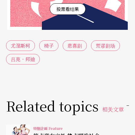
er）、阿尔比（Edward Albee）等人。
投票看结果
《椅子》是一出「悲喜剧」
生于罗马尼亚、在法国生活的尤涅斯柯，是其中的
尤涅斯柯
椅子
悲喜剧
荒谬剧场
一员大将，他与从爱尔兰到巴黎的贝克特，大概是
吕克．邦迪
荒谬剧场第一代中，剧本最常被演出的两位剧作
家，尤其经过了时间的考验，剧本较为轻松幽默的
尤涅斯柯更是脱颖而出，成为当今最不褪流行、上
演率最高的荒谬剧场剧作家，譬如在巴黎市中心拉
Related topics
丁区的雨榭剧院（Theatre de la Huchette），甚至
相关文章
长达半个世纪一直到今天，仍然常年不断地演出
《课堂惊魂》和《秃头女高音》两剧，使该剧院成
特别企画 Feature