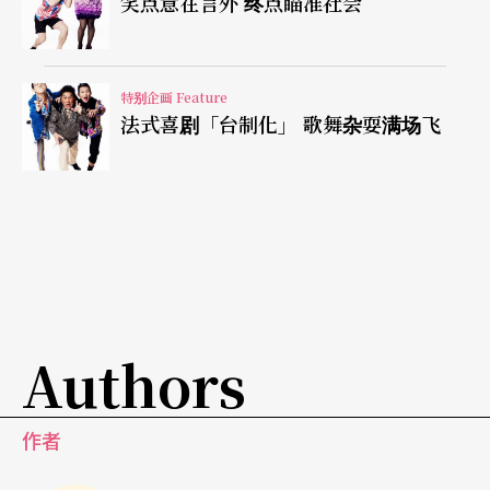
笑点意在言外 终点瞄准社会
为全球戏剧爱好者的一处「定目剧」观光景点。
今年台北艺术节即将上场的《椅子》则是他另一个
特别企画 Feature
成熟之作，这个剧本从形式、内容到主题紧紧相
法式喜剧「台制化」 歌舞杂耍满场飞
扣、一气呵成，毫无冷场之处，虽然剧中大部分时
间只出现两位九十多岁的老夫妇（第三个角色「演
说家」直到最后才上场）。他们住的小屋，位于一
个四周都是水的小岛上，这对老夫妇在这个哪里都
去不了的房子里，啥事也没有，只有两老进行著看
似日复一日、无聊乏味，且对过去充满缅怀之情的
Authors
日常对话。
作者
而随著剧情的进行，戏剧情节大都停留原地，角色