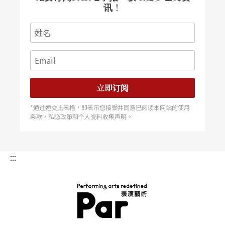
堆积出的滑稽荒谬感，而偏偏这种无聊却又与人们
讯！
的真实生活相距不远，于是就产生了尤涅斯柯所说
的：「虚构的真实比日常现实更深刻、更富有意
义。」同时剧作家还特别标示，《椅子》是一出
「悲喜剧」（farce tragique），能够把两个极端的
立即订阅
形式放在一起，也显现其对人性的独特观察角度，
*通过递交此表格，即表示您接受并同意已阅读本网站的使用
因为他说：「在我看来，喜剧的东西就是悲剧的东
条款，私隐政策和个人资料收集声明。
西，而人的悲剧，都是带有嘲弄性的。」而尤涅斯
柯在《椅子》一剧中，就是把这种喜剧性的嘲弄，
:::
逐渐淹没在悲剧性的高潮中，譬如当舞台上椅子慢
慢增加，在无路可出的房子里，唯一的希望慢慢被
建立，但令人意外的巨大荒谬之结局，却巧妙地让
悲剧与喜剧同时并存，互相突出，剧作家想暗喻人
PAR 表演艺术杂志