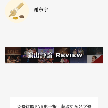
唯一的戏剧动作，是在剧作家特别详尽描述的舞台
谢东宁
指示中，进行著连位置都标示清楚的搬椅子游戏。
他们搬椅子给各方邀请来的、看不见的宾客坐，他
们忙著招呼客人，后来连国王都驾到了，最后入场
的是大家等待已久的演说家，舞台指示此时还特别
标注：演说家「看起来像个蹩脚的喜剧演员」，而
正当大家屏气凝神等待这位使者，给大家传来讯息
的时候，只见演说家咿咿呀呀、比手划脚，原来他
根本是哑巴，最后在黑板上写下一堆没有意义的字
母组合，然后从不存在的人群中，传来笑声、嘘
声、咳嗽声……
荒谬剧场的特色，就在于舞台上长时间的无聊，所
免费订阅PAR电子报，获取更多艺文资