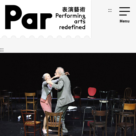
跳到主要内容区块
网站导览
:::
:::