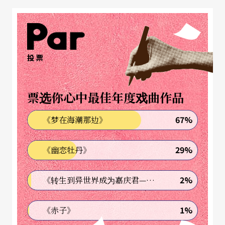
于是这批人用非母语的法文写作，并刻意颠覆了所
谓语言的理性规则，他们在剧本中让角色用对白来
游戏、玩弄语言，使剧本充满了日常生活中，琐碎
无趣的陈腔滥调、甚至是废话，并且情节重复出
投票
现、或是荒谬地开展，完全冲著现实主义严谨逻
辑，来进行滑稽的模仿或拆解，造成意义的缺失、
票选你心中最佳年度戏曲作品
关系的断裂、逻辑的混乱、常理的违背、语言的贬
67%
《梦在海潮那边》
值等特色。这就是后来影响力逐渐扩散到英、美各
地，并集结成为势力庞大，于近代剧场史占有极重
29%
《幽恋牡丹》
要分量的「荒谬剧场」（Théâtre de l'absurde），
2%
《转生到异世界成为嘉庆君—发现我的祖先是诈骗集团!?》
主要成员包括了尤涅斯柯（Eugène Ionesco）、贝
克特（Samuel Beckett）、阿达莫夫（Arthur Ada
1%
《赤子》
mov）、惹内（Jean Genet）、品特（Harold Pint