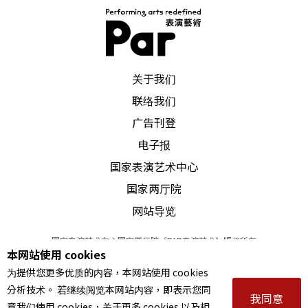
PAR 表演艺术杂志
关于我们
联络我们
广告刊登
电子报
国家表演艺术中心
国家两厅院
网站导览
国家表演艺术中心国家两厅院《PAR表演艺术》版权所有
本网站使用 cookies
©
2022
Performing arts redefined. All Rights Reserved
为提供您更多优质的内容，本网站使用 cookies
统一编号 Tax Id number 00973926
分析技术。 若继续阅览本网站内容，即表示您同
本站所提供相关演出资讯，如有异动应以主办单位公告为准。
我同意
意我们使用 cookies，关于更多 cookies 以及相
服务条款
｜
隐私权声明
｜
著作权声明