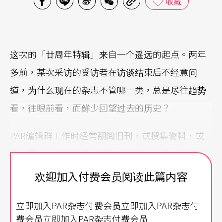
收藏
这次的「廿周年特辑」来自一个遥远的起点。两年
多前，某次采访的受访者在访谈结束后不经意问
道，为什么现在的杂志不管哪一类，总是尽往趋势
看，往眼前看，而鲜少回望过去的历史？
PAR编辑群工作时经常翻阅旧刊，或搜集资料，或
寻找灵感。我们善于从历史撷取素材，但对于杂志
本身的历史，杂志累积了怎样的台湾表演艺术历
欢迎加入付费会员阅读此篇内容
史，我们未曾辨识、勾勒出全面的轮廓。
立即加入PAR杂志付费会员立即加入PAR杂志付
在讨论廿周年杂志专题的会议上，那句受访者的疑
费会员立即加入PAR杂志付费会员