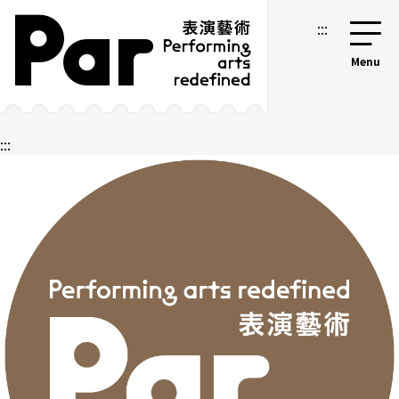
跳到主要内容区块
网站导览
:::
:::