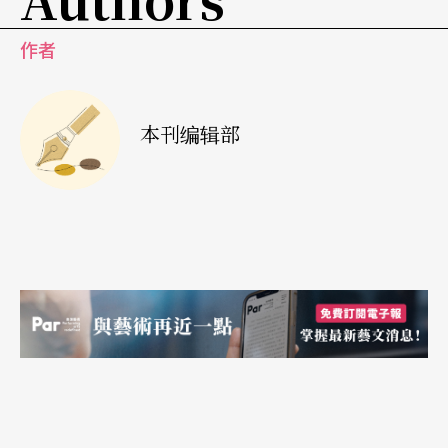
要在短暂的工作时间内汲取消化廿年，固非易事，
作者
却也有种「吞服大补帖」的快感。回顾、再现历史
之后，伴随而来的可能是叩问，也可能对当下生出
本刊编辑部
一种清明，无论是什么，都足以成为继续前行的动
力。诚挚邀请各位读者与我们纸上走一遭《表演艺
术》杂志的时间之旅，唤起台上台下的私密回忆，
也唤醒那支撑我们走到这里的，所谓初衷。