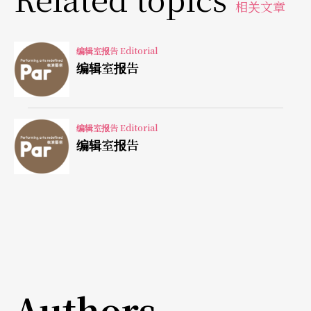
相关文章
替的问题、经典重演和定目剧的讨论、艺术教育向
下扎根的问题、表演艺术市场的拓荒经验……这几
编辑室报告 Editorial
个题目几乎数年就会在杂志里交替出现，编辑们戏
编辑室报告
称，这几个题目约略等同于美容杂志的凉夏美白专
题或时尚杂志的OL穿搭术，但戏谑之下，更深的慨
编辑室报告 Editorial
叹却是：怎么廿年间，这些问题从未消失？
编辑室报告
其中较有趣的可能是世代焦虑。相关专题首次出现
于一九九七年十二月的「创作年代」，而后陆续出
现剧场前辈忧心接班人才缺乏的「艺术新世纪 谁来
领风骚？」，终在「中生代导演转大人」中出现了
「抛弃继承」的新世代宣言，杂志犹如见证了一场
Authors
为期数年、从四年级到六年级的「世代思辨」。