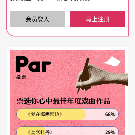
惑不期然浮现心头。「回顾」成为主要的方向，我
们决定开采藏在两百卅八本杂志里的「宝藏」，这
会员登入
马上注册
么说并非敝帚自珍，而是开始专题工作后的深切体
会——《表演艺术》杂志虽不能说完整无缺，却扎扎
实实地记录了廿年间、近三万页的台湾表演艺术发
展。
投票
《表演艺术》杂志源于为「朝生暮死」的表演作品
留下记录，历年重大演出必然是回顾的基本配备，
票选你心中最佳年度戏曲作品
我们以杂志出现、报导过的节目为选单，从初选、
复选、决选……进行多次马拉松会议后，点评罗列
68%
《梦在海潮那边》
了廿年的「最PAR演出」。纵然结果难免挂一漏
29%
《幽恋牡丹》
万，反映的却不是唯一、单向的标准，而是历任杂