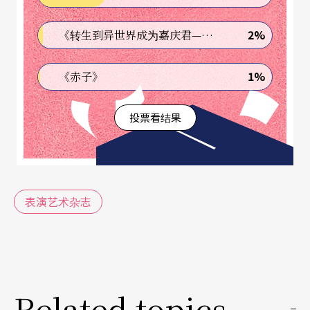
志编辑的品味集合。
2%
《转生到异世界成为嘉庆君—发现我的祖先是诈骗集团!?》
除了回顾重大演出，我们也共同复习了两百卅八本
1%
《赤子》
杂志中重要的专题、事件、报导。这个被编辑室暱
称为「开读书会」的会议同样跑了数次马拉松，碍
投票看结果
于篇幅有限，忍痛割爱不少珍贵的专访、有趣的专
题后，我们以「最PAR事件」提点年度重要的专
题，并精选十七篇具代表性、可读性的人物专访、
表演艺术杂志
对谈稿，摘录作为复刻内容。
过程尽管繁琐，我们却在这个共同读书会中发现了
不少有趣的「历史重复的必然」；表演场地的匮
Related topics
缺、文化补助与政策检讨、创作者的焦虑、世代交