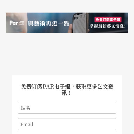
满足观众被Star以近乎贴脸方式温柔对待的幻想。
明快的节奏、赏心悦目的演员，纵使剧情薄弱，结
局牵强，导演手法欠缺整体性，但，So What？宝
冢舞台剧求的不就是一个华丽畅快吗？
向好莱坞取经——星组
Ocean’s 11
早在○九年星组就演过改编自八○年代好莱坞电影
免费订阅PAR电子报，获取更多艺文资
《军官与绅士》的舞台剧，二○一二年再次向好莱
讯！
坞招手，话题性十足依旧。由乔治．克隆尼、布莱
德．彼特、茱莉亚．罗勃兹几位好莱坞大牌演员演
出的《瞒天过海》
Ocean’s 11
，去年被宝冢改编
成大型歌舞剧。