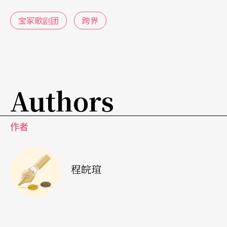
角）红悠智露。拥有高人气的她，其实很晚才被剧
宝冢歌剧团
跨界
团拔擢，研七（新人公演最后一年）才担任新公主
角，人气却扶摇直上。Bow Hall的演出席次少，演
员高人气加上题材新鲜，此剧的公演票券在预售期
间旋即完售。戏中穿著黑燕尾的男役执事们俐落优
Authors
雅地穿梭舞台，人海战术般华丽的群舞场面，成了
本戏最大卖点。
作者
而另一特别的安排是女主角咩咩赖床，执事理人呼
唤大小姐起床，此时红悠智露的脸被同步投影到舞
程皖瑄
台天幕。曾经来台演出的列宁广场剧院《哈姆雷
特》以演员脸部特写投影突显角色脆弱敏感的内心
状态，但宝冢《咩咩》的投影完全为了服务粉丝，