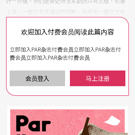
计一百场。我们还要记得宝冢剧团共有五组，轮番
上演，一组在东京演出的同时，尚有另一组在大本
营兵库宝冢演出，一年总累积场次令人咋舌！
欢迎加入付费会员阅读此篇内容
如何保持高座席率，维系票房，考验剧团的行销策
立即加入PAR杂志付费会员立即加入PAR杂志付
略，除了巩固粉丝团，更要开发更多观众族群。依
费会员立即加入PAR杂志付费会员
笔者观察，宝冢剧团近年频频「跨界」取材，从畅
销漫画、电玩、好莱坞电影、真人真事传记等新题
会员登入
马上注册
材招手，不惜砸重金买版权，改编成宝冢风格的舞
台作品，笔者私以为这是剧团扩大观众层的策略之
一。以下介绍几部近年宝冢歌剧团「跨界」题材之
作。
人气漫画改编——星组《咩咩的完美执事》