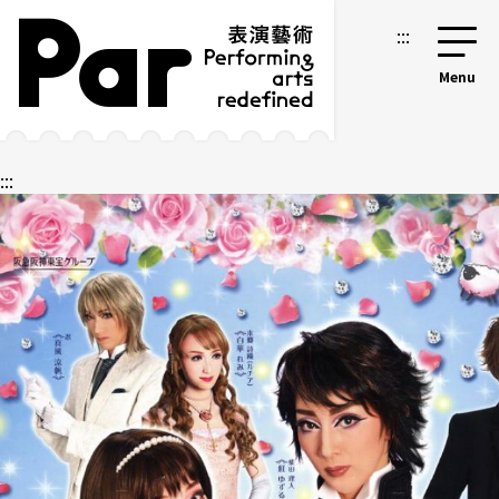
跳到主要内容区块
网站导览
:::
:::