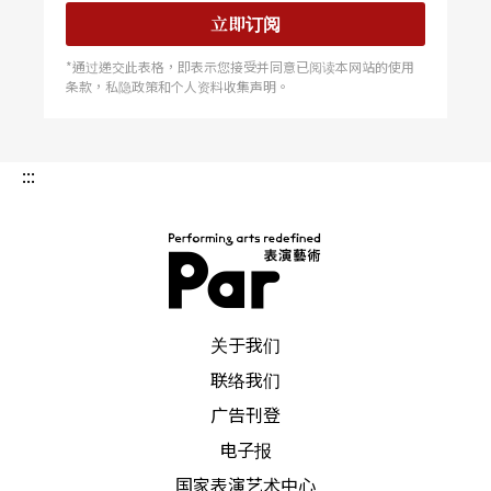
立即订阅
任何戏到了宝冢舞台都会闪亮亮呈现，
Ocean’s 1
*通过递交此表格，即表示您接受并同意已阅读本网站的使用
1
故事聚焦在纸醉金迷的拉斯维加斯，宝冢版让梦咲
条款，私隐政策和个人资料收集声明。
宁宁饰演赌场的红牌歌姬，把许多场景拉到赌场附
设的大舞厅，让舞蹈、歌唱的出现更有说服力，也
:::
与宝冢华丽的舞台美学互相辉映。全剧服装闪耀、
转场眩目、节奏紧凑，在在突显导演小池修一郎灵
活的舞台调度功力，然而要角众多，叙事紊乱，让
最后走出剧场的我，也与挂在观众席头上的那颗镜
PAR 表演艺术杂志
关于我们
球一样——眼冒金星。
联络我们
广告刊登
真人真事传记改编——宙组《罗伯．卡帕》
电子报
国家表演艺术中心
宝冢大部分剧目都是原创剧本，近年则出现西方音