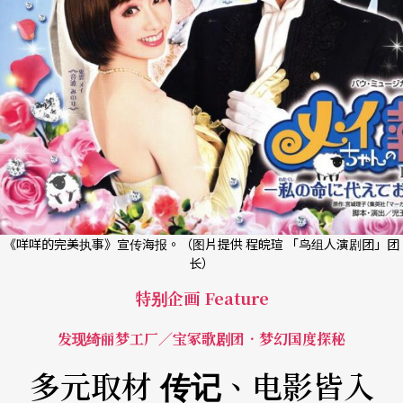
《咩咩的完美执事》宣传海报。（图片提供 程皖瑄 「鸟组人演剧团」团
长）
特别企画 Feature
发现绮丽梦工厂／宝冢歌剧团．梦幻国度探秘
多元取材 传记、电影皆入