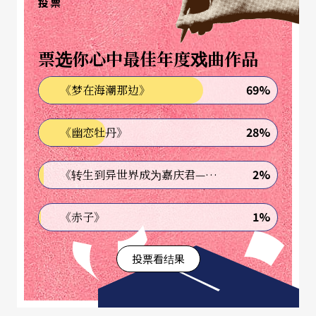
投票
日本少女漫画家宫城理子在○六年推出的《小咩的
票选你心中最佳年度戏曲作品
管家》，目前仍在连载中。二○一一年宝冢将之改
编成舞台作品，在宝冢Bow Hall小剧场上演。剧情
69%
《梦在海潮那边》
描述平凡的少女东云咩在父母意外丧生后，继承巨
28%
《幽恋牡丹》
额遗产，并且拥有英俊完美的「执事」（意指私人
管家）柴田理人伴随左右。这样简单甚至有点空洞
2%
《转生到异世界成为嘉庆君—发现我的祖先是诈骗集团!?》
的剧情，先前被日本演艺界拍成偶像剧，却因为剧
情太薄弱，出现不少负评，但在宝冢舞台上，落难
1%
《赤子》
公主遇见完美骑士的主题反而是大书特书的好题
投票看结果
材。
主演男役即是此次来台公演星组二番手（第二男主