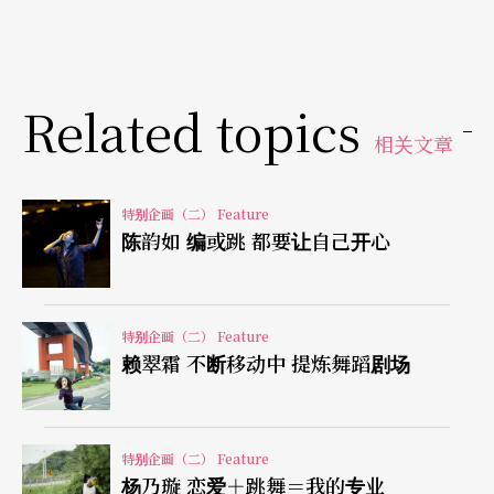
「我想那是一种女性生命的圆满，去完成一种生生
不息的进程。」杨维真说，「年轻时你只关注个人
Related topics
的情感与哀愁，有了孩子后，虽然体能变差、时间
相关文章
变少，但整个生活的先后顺序都会不一样，思考的
人生意义会从自己衍生到整个社会环境。你会对
特别企画（二） Feature
『付出』这件事有很不同的感受。」
陈韵如 编或跳 都要让自己开心
以往只进出排练场的杨维真，因为对庙会有莫名热
情的小儿子，开始走进各种台湾底层文化的场域，
特别企画（二） Feature
赖翠霜 不断移动中 提炼舞蹈剧场
孩子的教养问题也将她的视线转移到更多社会议
题，从此「生活」真正大举进入了她的创作。如何
从孩子的眼光去审视成人价值，再转换成舞蹈语
特别企画（二） Feature
杨乃璇 恋爱＋跳舞＝我的专业
言，成为为人母的她独享的一种女性特权。