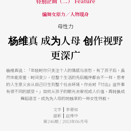
特别企画（二） Feature
编舞女原力／人物现身
母性力
杨维真 成为人母 创作视野
更深广
杨维真说：「年轻时你只关注个人的情感与哀愁，有了孩子后，虽
然体能变差、时间变少，但整个生活的先后顺序都会不一样，思考
的人生意义会从自己衍生到整个社会环境。你会对『付出』这件事
有很不同的感受。」如何从孩子的眼光去审视成人价值，再转换成
舞蹈语言，成为为人母的她独享的一种女性特权。
|
文字
李晏如
|
摄影
赵豫中
第246期 / 2013年06月号