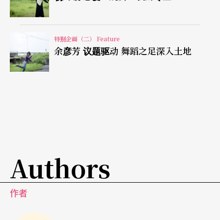
超越性别框限
在于更清楚的自主思考
特别企画（二） Feature
余彦芳 议题驱动 舞蹈之足深入土地
而在排练场中，杨维真坦承直言，女性的多元性比
不上男性，这是定律。「男性在这里永远是个宝，
不只因为相对稀少，男性身体就是较具爆发力，若
个人质地好，柔软娇媚也能不输女性。我自己都爱
看男舞者胜过女舞者。」杨维真说，「在我看来，
女性不同之处是具备了一种（要命的）母爱与细
Authors
腻，这种心思让她能关照更多面向，也提供一种在
父权体制下不同的工作方式。」
作者
杨维真认为，女性在社会上的先天弱势，是个既定