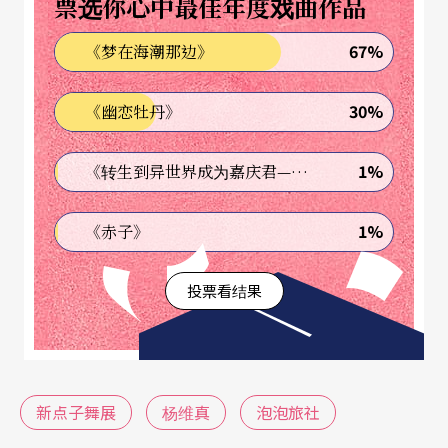
票选你心中最佳年度戏曲作品
笑说，「我向来很懒得去迎合社会价值，质疑好像
是种本能。」她从小就没有崇拜的唯一舞蹈典范，
67%
《梦在海潮那边》
芭蕾的姿态、现代舞的概念，甚至剧场的手法，同
30%
《幽恋牡丹》
样令她著迷也给她启发。
舞者，旅外，女性，这样的例子在台湾也许并不少
1%
《转生到异世界成为嘉庆君—发现我的祖先是诈骗集团!?》
见，但杨维真还有另一个更独特的身份。二○○六
1%
《赤子》
年，她放弃在法国的高薪工作和安稳生活，在生活
最顺畅的时候回到台湾。「不只是觉得该是时候回
投票看结果
来面对自己的文化，也为了重新寻找一些生活刺激
和创作欲望。」杨维真寻找的刺激，促成了两个诞
生。同一年中，她创立了「舞法表达」当代舞团，
新点子舞展
杨维真
泡泡旅社
并成为一位母亲。