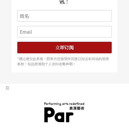
讯！
费性与速成，「台湾就是个什么进来都可以的地
方，如果连学校老师都在教〈江南style〉的舞蹈，
还有谁讲求什么文化脉络？」
同样的状况也反映在排练场中。「比起国外，现在
立即订阅
很多台湾舞者，表演风格都偏向学院派的炫技，没
*通过递交此表格，即表示您接受并同意已阅读本网站的使用
有太多的个人思考在里面。有时一起工作反而变成
条款，私隐政策和个人资料收集声明。
像在传授上课，可是舞蹈需要的是领受、转述的能
力，而不是你的腿能伸多直多高。」
:::
她认为，女性编舞家断层的问题其实也可由此窥之
一二。跟剧场中壮辈演员面临断层一样，这些现象
从提出至今，近十年来仍无太大改变。「如果这门
PAR 表演艺术杂志
专业不被看重，教育不能深化，艺术工作者的现实