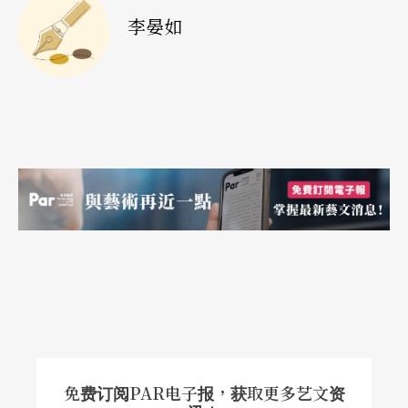
事实，「有点像表演艺术在台湾教育环境里的可有
李晏如
可无，这是长期问题，不可能靠几个人短时间就有
什么改变。」长期异旅在外地，她虽然很习惯为自
己的人权争取，但有时也不得不看清自己的处境，
睁只眼闭只眼，「上一代的女性，只能靠压抑与韧
性撑过辛苦。我们身处广受教育的世代，至少能做
到的就是培养出清楚的自主思考和个别意识，不任
由环境操控。」
「这个时代资源更开放丰厚，但崇尚多、浅、快的
社会价值，并不见得比以前更好。」杨维真形容，
回国后，她看到是流行拼贴文化无所不在的侵略，
一切都是快乐的、缤纷的、多彩的，凡事只讲求消
免费订阅PAR电子报，获取更多艺文资