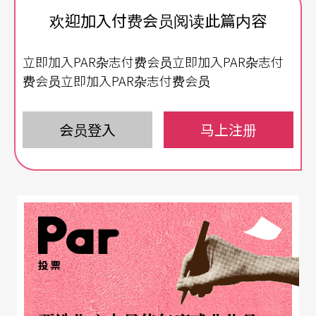
当你以为她接下来要开始畅谈性别议题时，杨维真
欢迎加入付费会员阅读此篇内容
其实已经说完了。她没有什么大道理，没有什么不
立即加入PAR杂志付费会员立即加入PAR杂志付
吐不快的生活感触。很多事她看到了，明白，然后
费会员立即加入PAR杂志付费会员
就越过，无意驻足。射手座的她是跃动的，没有时
间去感觉自己受到限制。她似乎有一种天生的直觉
会员登入
马上注册
与方向感，引导她轻快直率地前行。
成为母亲
思索从个人扩及社会环境
旅法五年，长期担任CIE Eolipile当代舞团舞者，法
国文化特有的那种优雅、唱反调，与蛮不在乎的自
投票
信，似乎与杨维真身上的某种特质不谋而合。「我
一到那个国家，就觉得自己是这里的人。」杨维真