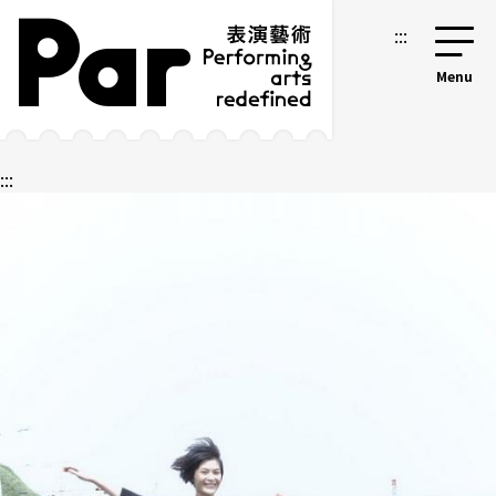
跳到主要内容区块
网站导览
:::
:::