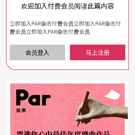
欢迎加入付费会员阅读此篇内容
这些受邀参与计划的舞者，有的大学舞蹈系没毕业
立即加入PAR杂志付费会员立即加入PAR杂志付
就毅然飞出台湾，有的毕业后转战不同国家舞团，
费会员立即加入PAR杂志付费会员
体验职业舞者生涯；尽管各人选择不同，离家却是
他们共同的体验与承担。看在何晓玫与卢健英眼
会员登入
马上注册
里，这些旅外舞者的「出走」反映台湾舞者「供过
于求」等窘困，但若能定期提供这些舞者「回家」
的机会，或许他们的旅外经验能为同辈或环境带来
刺激。旅外舞者回家，以舞蹈向台湾自我介绍，甚
至回家交朋友，便成了钮扣计划的主轴。
投票
呈现漂流中的风景
票选你心中最佳年度戏曲作品
今年邀请的四位舞者，分别是现于德国不莱梅哈芬