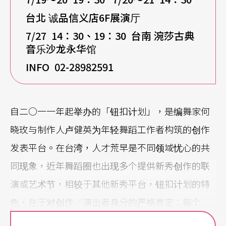
台北 诚品信义店6F展演厅
7/27 14
：30、19：30 台南 涴莎古典
音乐沙龙永华馆
INFO 02-28982591
自二○一一年起举办的「钮扣计划」，是编舞家何
晓玫与制作人卢健英为年轻舞蹈工作者构筑的创作
发表平台。在台湾，人才荒早是不同领域忧心的共
同现象，近年舞蹈圈也出现多个提供新秀创作的联
演或艺术节，相较于其他新秀平台，钮扣计划的特
色，在于对创作／演出者身分的严格界定：每个
「钮扣」，都是有数年旅外经验的台湾舞者。