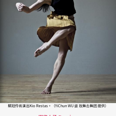
蔡冠伶将演出Kio Restas。（YiChun WU 摄 玫舞击舞团 提供）