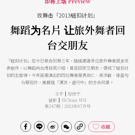
即将上场 Preview
玫舞击「2013钮扣计划」
舞蹈为名片 让旅外舞者回
台交朋友
「钮扣计划」迄今已举办到第三年，陆续邀请多位旅外舞者返乡发
表创作，以舞蹈向台湾自我介绍，甚至回家交朋友，便成了钮扣计
划的主旋律。今年应邀演出的四位舞者是袁尚仁、高沛龄、张蓝匀
与蔡冠伶，将展现「漂流，进行中」的生命风景。
|
文字
邹欣宁
|
摄影
YiChun WU
第247期 / 2013年07月号
收藏