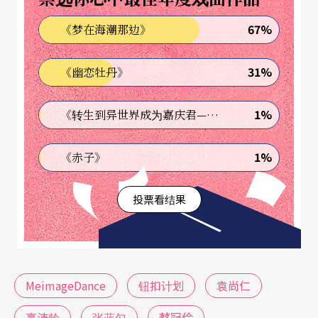
市剧院芭蕾舞团工作的袁尚仁、旅居美国旧金山湾
67%
《梦在海潮那边》
区的高沛龄、甫结束香港城市当代舞团工作的张蓝
31%
《幽恋牡丹》
匀，及曾在欧洲与中国工作、目前人在纽约的自由
舞者蔡冠伶。他们目前仍持续旅外身分，虽然增加
1%
《转生到异世界成为嘉庆君—发现我的祖先是诈骗集团!?》
了制作团队越洋联系的困难，却也更让人期待这支
「国际精兵」队伍，如何呈现「漂流，进行中」的
1%
《赤子》
生命风景。
投票看结果
钮扣计划的游戏规则，是每位舞者以独舞或双人舞
的形式，呈现他们的生命经验。卢健英表示，设定
独舞和双人舞的框架，一方面让钮扣们尽情展现舞
MeimageDance
钮扣计划
袁尚仁
艺，展现自己，也能促使年轻编舞者们在限制中寻
高沛龄
张蓝匀
蔡冠伶