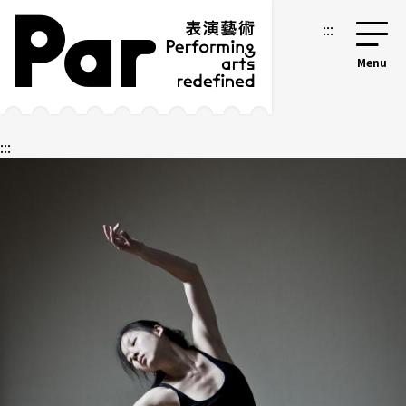
跳到主要内容区块
网站导览
:::
:::