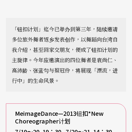
「钮扣计划」迄今已举办到第三年，陆续邀请
多位旅外舞者返乡发表创作，以舞蹈向台湾自
我介绍，甚至回家交朋友，便成了钮扣计划的
主旋律。今年应邀演出的四位舞者是袁尚仁、
高沛龄、张蓝匀与蔡冠伶，将展现「漂流，进
行中」的生命风景。
MeimageDance
—2013钮扣*New
Choreographer计划
7/19
～20 19：30 7/20～21 14：30