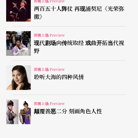
即将上场 Preview
两百五十人阵仗 再现浦契尼《光荣弥
举办三年的钮扣计划已累积出一定能量和影响。最
撒》
明显的例子是曾两度参与钮扣计划的舞者陈韵如，
透过在钮扣发表作品，展现她的编舞潜力，作品
即将上场 Preview
现代剧场向传统取经 戏曲开拓当代视
《呼吸》更获邀于今年两厅院「新点子舞展」演
野
出，对「钮扣计划」和创作者个人而言，这样的成
果可说互蒙其利。
即将上场 Preview
聆听大海的四种风情
此外，钮扣们也为国内舞蹈学生举行工作坊，分享
他们在国外所吸取的养分，无论是身体技巧的学习
即将上场 Preview
或异国生活的冲击与刺激，或许将在日后刺激出另
颠覆善恶二分 刻画角色人性
一群舞蹈创作新秀。对培育下一代怀抱使命感的何
晓玫与卢健英来说，让旅外的台湾舞者们回家，却