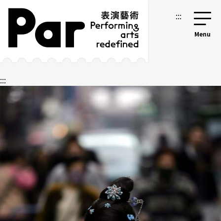
跳到主要内容区块
网站导览
:::
:::