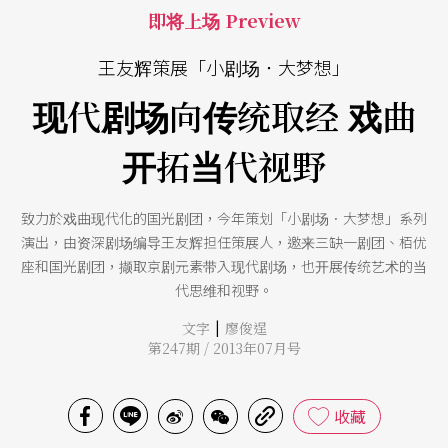
即将上场 Preview
王友辉策展「小剧场．大梦想」
现代剧场向传统取经 戏曲
开拓当代视野
致力於戏曲现代化的国光剧团，今年策划「小剧场．大梦想」系列
演出，由资深剧场编导王友辉担任策展人，邀来三缺一剧团、栢优
座和国光剧团，撷取京剧元素带入现代剧场，也开展传统艺术的当
代思维和视野。
|
文字
廖俊逞
第247期 / 2013年07月号
收藏