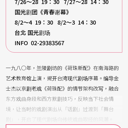
7/26
～28 19：30 7/27～28 14：30
国光剧团《青春谢幕》
8/2
～4 19：30 8/2～3 14：30
台北 国光剧场
INFO 02-29383567
一九八○年，兰陵剧坊的《荷珠新配》在南海路的
艺术教育馆上演，揭开台湾现代剧场序幕。编导金
士杰以京剧老戏《荷珠配》的情节架构改写，融合
东方戏曲身段和西方默剧技巧，反映当下社会情
境，让当时的戏剧演出从「话剧」过渡到「舞台
剧」，开启了现代剧场向传统戏曲取经的风潮。