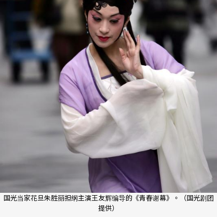
国光当家花旦朱胜丽担纲主演王友辉编导的《青春谢幕》。（国光剧团
提供）