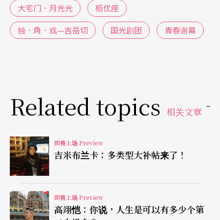
般地采访已经年迈的「角儿」出发，在戏中人物与
大宅门．月光光
栢优座
扮演角色的来回穿梭中，敷演京剧传统折子戏片
独．角．戏—吉岳切
国光剧团
青春谢幕
段，也体验身为角儿真实人生的况味。王友辉认
为，该剧是新世代京剧编导和演员的冲撞和摸索，
思索京剧演员攻向表演顶峰的宿命挣扎，表演上借
Related topics
由单一角色的多重分化与扮演，在单纯主题中进行
相关文章
多声部的内心探索。
京剧演员如何在现代剧场展身手
即将上场 Preview
吉米布兰卡：多类型大补帖来了！
国光剧团的《青春谢幕》由王友辉亲自编导，担纲
主演的朱胜丽是当家花旦，跨界演出经验丰富。该
即将上场 Preview
剧叙述一名年轻貌美、前途无可限量的京剧女演
高翊恺：你说，人生是可以有多少个第