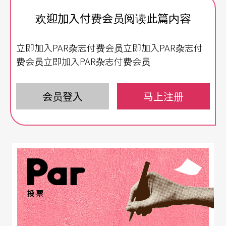
现代剧场与传统戏曲的激荡
欢迎加入付费会员阅读此篇内容
不断致力於戏曲现代化的国光剧团，今年策划「小
立即加入PAR杂志付费会员立即加入PAR杂志付
剧场．大梦想」系列演出，由资深剧场编导王友辉
费会员立即加入PAR杂志付费会员
担任策展人，邀来三缺一剧团、栢优座和国光剧
团，共同从京剧文化汲取养分，开展传统艺术的当
会员登入
马上注册
代思维和视野，打造传统戏曲与现代剧场交流的双
向管道。
三缺一剧团的《大宅门．月光光》由两个小品组
成，前者采独角戏形式，诉说一个重男轻女的家庭
投票
故事，后者则是一个仿若台湾「林投姐」翻版的马
来西亚灵异传说。王友辉表示，《大宅门》运用京