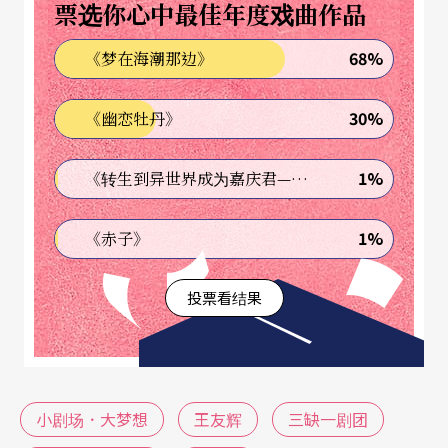
票选你心中最佳年度戏曲作品
剧程式化身段的元素，在角色情境的想像中，赋予
了动作的情绪意涵，其幽默趣味不亚于当年《荷珠
68%
《梦在海潮那边》
新配》对京剧元素的挪用；《月光光》著重于物件
30%
《幽恋牡丹》
的程式化，将一块塑胶布形塑变化成各种视觉景
观，几根木棍组合成角色的代言，概念上既是现代
1%
《转生到异世界成为嘉庆君—发现我的祖先是诈骗集团!?》
剧场中物品剧场的实质表现，又带来京剧砌末（道
具）程式化过程中，从物件实体变成写意传达的转
1%
《赤子》
化演示。
投票看结果
栢优座的核心成员许栢昂、黄宇琳，皆传统戏曲科
班出身，但作品可一点都不传统。光看剧名《独、
角、戏──吉岳切》，就有一番迂回的趣味，「吉
小剧场．大梦想
王友辉
三缺一剧团
岳」切音成「角」，故事从一名记者仿若深山求道