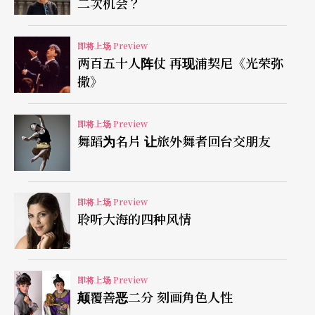
二次机会？
员，面对陌生男子向她兜售「青春」，因而展开一
段离奇的心理挣扎历程。王友辉说，他以京剧演员
即将上场 Preview
入戏，并以戏中戏的形式搬演《醉酒》和《别
两百五十人阵仗 再现浦契尼《光荣弥
姬》，意图探问，京剧演员如何在现代戏剧中展现
撒》
不凡的身手？传统检场人的身分如何在现代剧场中
即将上场 Preview
呈现不同的风貌？京剧的诸多表演元素，又如何成
舞蹈为名片 让旅外舞者回台交朋友
为现代戏剧的重要养分？
即将上场 Preview
聆听大海的四种风情
即将上场 Preview
颠覆善恶二分 刻画角色人性