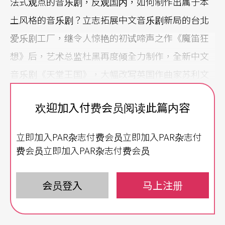
法式观点的音乐剧，反观国内，如何制作出属于本
土风格的音乐剧？立志拓展中文音乐剧新局的台北
爱乐剧工厂，继令人惊艳的初试啼声之作《魔笛狂
想》后，艺术总监杜黑再度倾全力制作，全新中文
音乐剧《天堂王国》，大幅改写英国作曲家苏利文
喜歌剧
The Mikado
，由新生代导演、执导表坊《威
欢迎加入付费会员阅读此篇内容
尼斯双胞案》崭露头角的钟欣志编导，并集结金马
奖服装设计赖蔚炅、作曲家高大伟，电视剧场双栖
立即加入PAR杂志付费会员立即加入PAR杂志付
演员那维勋，以及台北爱乐当家指挥郑立彬领军演
费会员立即加入PAR杂志付费会员
出。
会员登入
马上注册
《天堂王国》剧情发生在位于世界边缘的「天堂
岛」，这座如世外桃源般的小岛国，在南方出现了