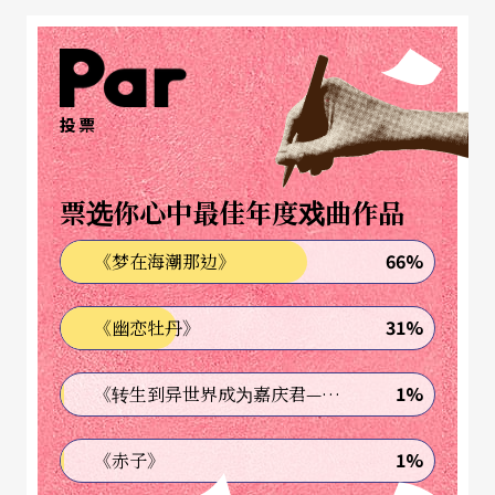
一个强大的卡斯国后，岛上秩序开始紊乱。卡斯国
领土庞大、武力雄厚，一心想并吞天堂岛作为人民
旅游的度假圣地。天堂岛的国王，始终不愿向卡斯
国臣服，卡斯国失去了耐心，计划以武力占领。为
投票
了国家存亡，天皇老下了两项重大的决定……。全
剧虽以寓言手法，强烈呼应台湾纷乱的时局，剧末
票选你心中最佳年度戏曲作品
仍有温情观照，提供观众拥抱未来的梦想和期待。
66%
《梦在海潮那边》
（廖俊逞）
31%
《幽恋牡丹》
1%
《转生到异世界成为嘉庆君—发现我的祖先是诈骗集团!?》
1%
《赤子》