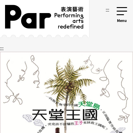
跳到主要内容区块
网站导览
:::
:::