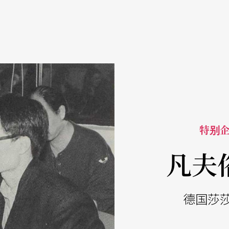
特别
凡夫
德国莎