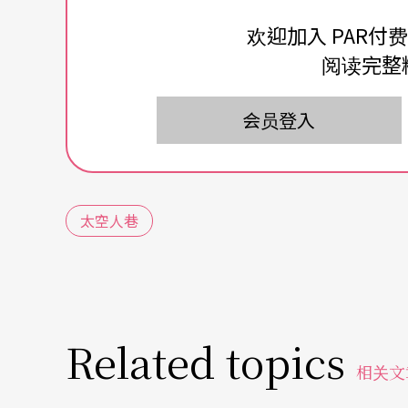
转、小女孩在墙上行走、180°弯腰的女人搔
欢迎加入 PAR付
子上堆放物品的争执，可以演变成一场疯狂的
阅读完整
没有舍弃揭露人际关系一触即发的残忍与暴力
会员登入
的女孩身上。
莎莎和她同代的一些编舞家们一起将舞蹈的概
完美的姿势，更刻意表现日常生活的鄙俗与不
太空人巷
强度中，享受到另一种全然不同的美感。不能
妈妈在吸尘器的袋中塞满衣物，再若无其事地
口，让我们窥见了一个不同的前景。
Related topics
相关文
文字｜鸿鸿 编导‧诗人