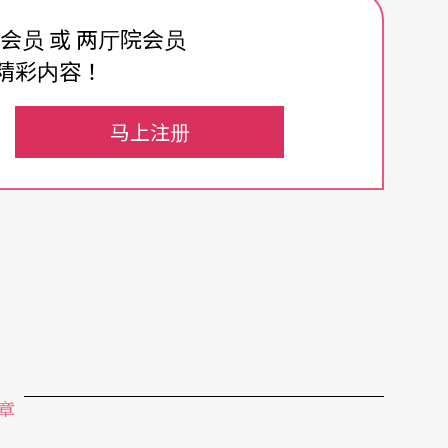
著屁股、倒立的女人使尽办法诱惑男人，而如何在架
费会员 或 两厅院会员
小丑游戏。这些奇观当然极富娱乐效果，但莎莎也
精彩内容！
；作品中最激烈的一段性爱，即主动发自家庭最小
马上注册
念解放得更为彻底──不但不再追求完美的身材和
堪，然而观众却可以从作品的想像力与直面主题的
否认某些手法残留碧娜．鲍许的影响（例如结尾老
缝起来），但莎莎吸纳通俗文化与日常生活的好胃
章