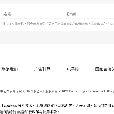
*通过递交此表格，即表示您接受并同意已阅读本网站的使用条款，私隐政策和个人
联络我们
广告刊登
电子报
国家表演
中心国家两厅院《PAR表演艺术》版权所有
©
2022
Performing arts redefined. All R
统一编号 Tax Id number 00973926
本站所提供相关演出资讯，如有异动应以主办单位公告为准。
cookies 分析技术。 若继续阅览本网站内容，即表示您同意我们使用 co
服务条款
｜
隐私权声明
｜
著作权声明
资讯，请阅读我们的隐私权政策与使用条款。