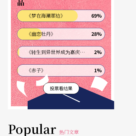
品
69%
《梦在海潮那边》
28%
《幽恋牡丹》
2%
《转生到异世界成为嘉庆君—发现我的祖先是诈骗集团!?》
1%
《赤子》
投票看结果
Popular
热门文章