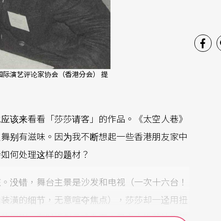
际演艺评论家协会（香港分会） 提
他应该来看看「莎莎请客」的作品。《太空人巷》
支舞别有滋味。因为我不断想起一些香港朋友家中
会如何处理这样的题材？
态。没错，舞台主景是沙发和电视（一次十六台！
内装潢的细节，无意喧夺焦点），莎莎却一迳用扭
谬的闹剧，有时近似马戏杂耍：男主人推著沙发旋