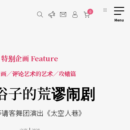
:::
0
特别企画 Feature
企画／评论艺术的艺术／攻错篇
俗子的荒谬闹剧
莎请客舞团演出《太空人巷》
|