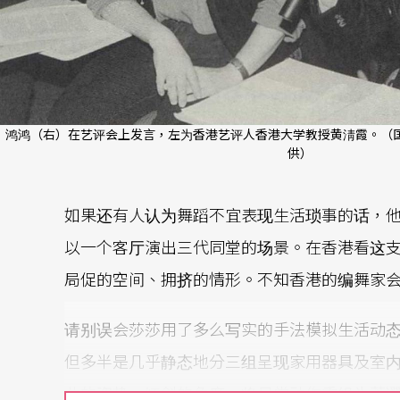
鸿鸿（右）在艺评会上发言，左为香港艺评人香港大学教授黄淸霞。（国
供）
如果还有人认为舞蹈不宜表现生活琐事的话，
以一个客厅演出三代同堂的场景。在香港看这
局促的空间、拥挤的情形。不知香港的编舞家
请别误会莎莎用了多么写实的手法模拟生活动
但多半是几乎静态地分三组呈现家用器具及室
曲的姿势、倾斜的角度，将日常动作重组为荒