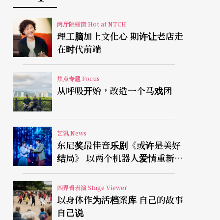
两厅院橱窗 Hot at NTCH
理工脑加上文化心 期许让老店走
在时代前端
焦点专题 Focus
从呼吸开始，改造一个马戏团
艺讯 News
东尼奖最佳音乐剧《或许是美好
结局》 以两个机器人爱情重新凝
视有限人生
四界看表演 Stage Viewer
以身体作为活档案库 自己的故事
自己说