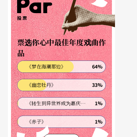
投票
票选你心中最佳年度戏曲作
品
64%
《梦在海潮那边》
33%
《幽恋牡丹》
1%
《转生到异世界成为嘉庆君—发现我的祖先是诈骗集团!?》
1%
《赤子》