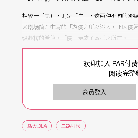
相较于「民」，则是「官」，这两种不同的阶
犬剧场简介中写的「游侠之所以迷人，正因侠
级翻转的希望，「侠」便成了寄托之所在。
当《二路埋伏》以武侠美学包装阶级议题，将
欢迎加入 PAR付
社会中的阶级可以如何被颠覆？原本的底层人
阅读完整
一步是可以继续往上？或是再次被颠覆？当然
者，会如何呈现令人向往的武侠世界。
会员登入
乌犬剧场
二路埋伏