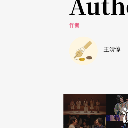
Auth
作者
王靖惇