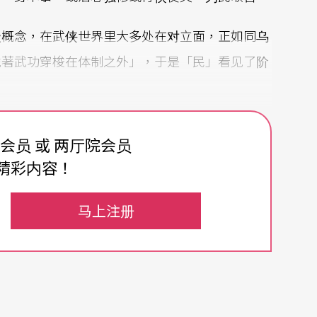
级概念，在武侠世界里大多处在对立面，正如同乌
凭著武功穿梭在体制之外」，于是「民」看见了阶
两者并置在剧场时，便引起脑中无限的想像，现今
费会员 或 两厅院会员
物在颠覆后，又能如何守住自己的价值和立场？下
精彩内容！
，我更想知道的是，这一批亮眼的创作者和表演
马上注册