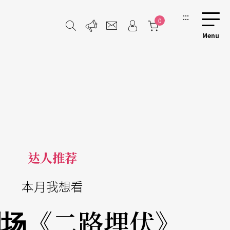
:::
0
达人推荐
本月我想看
剧场《二路埋伏》