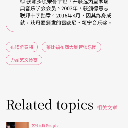
◎ 获颁多项荣誉学位，并获选为皇家瑞
典音乐学会会员。2003年，获颁德意志
A
：
布拉姆斯的协奏曲当然是比较交响式的。但说到
联邦十字勋章。2016年4月，因其终身成
就，获丹麦颁发的雷欧尼‧颂宁音乐奖。
这点时，我必须强调，孟德尔颂的协奏曲里，乐团
也不只是伴奏。乐团和主奏之间其实有相当紧密的
互动。至于布拉姆斯的协奏曲，曾经被当代的人戏
布隆斯泰特
莱比锡布商大厦管弦乐团
称为「一部小提琴与乐团对抗的协奏曲」。当然这
力晶艺文飨宴
只是个笑话，但也可以知道，演奏这部作品，必须
要找到一位够强的小提琴家才能胜任，而卡瓦科斯
正是很合适的人选。
Related topics
Q：在这次的台北演出里，您安排了舒伯特的《伟
相关文章
大》交响曲。有许多音乐学家将舒伯特的交响曲视
为「贝多芬阴影」的代表。您认同吗？
艺号人物 People