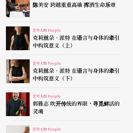
陈美安 跨越重重高墙 挥洒生命乐章
A
：
「是」，也「不是」！舒伯特的确是贝多芬的仰
慕者，他们住在同一个城市里。他曾经在街上遇到
贝多芬，但就在背后跟著，不敢与他攀谈，只敢看
艺号人物 People
克莉丝朵．派特 在语言与身体的牵引
著他。我们也知道，他在晚期时想要写出像贝多芬
中构筑意义（上）
一样的东西。不过，不能误会的是，他从未「模
仿」贝多芬，而是想谱写出像贝多芬一样「大规
艺号人物 People
克莉丝朵．派特 在语言与身体的牵引
模」的作品。这部C大调交响曲，就是他最接近贝多
中构筑意义（下）
芬规模的交响曲。其他的交响曲，甚至包括《未完
成》，即使都是绝佳的作品，但他们不管是篇幅，
艺号人物 People
郭雅志 吹开传统的界限，寻觅鲜活的
或者情感上，都是比较「小型」的。我个人甚至觉
灵魂
得，舒伯特之所以没有完成《未完成》，是因为他
知道这部作品终将无法发展成如他所冀望的「贝多
艺号人物 People