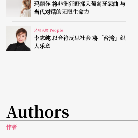
玛丽莎 将非洲狂野揉入葡萄牙怨曲 与
芬规模」。而有趣的是，除了C大调交响曲外，他反
当代对话的无限生命力
而在晚期的室内乐，包括弦乐四重奏、弦乐五重
奏、钢琴三重奏里，达到了贝多芬的交响规模。因
艺号人物 People
李志纯 以音符反思社会 将「台湾」织
此，对我来说，这部交响曲是百分之百舒伯特的。
入乐章
Q：您是一位被高度尊崇的布鲁克纳诠释者。许多
指挥家都在布鲁克纳交响曲里突显华格纳的成分，
您对这样的做法似乎不以为然？
A
：
我认为布鲁克纳受贝多芬的影响，其实是比受华
Authors
格纳的影响多。他是很仰慕华格纳，但应是针对华
格纳在全欧洲的成功，那是布鲁克纳所无法得到
作者
的。我不认为布鲁克纳对华格纳的歌剧了解太多。