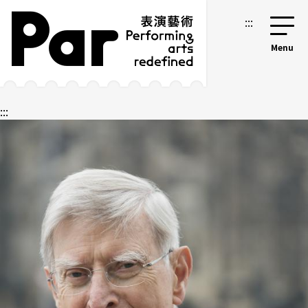
跳到主要内容区块
网站导览
:::
:::