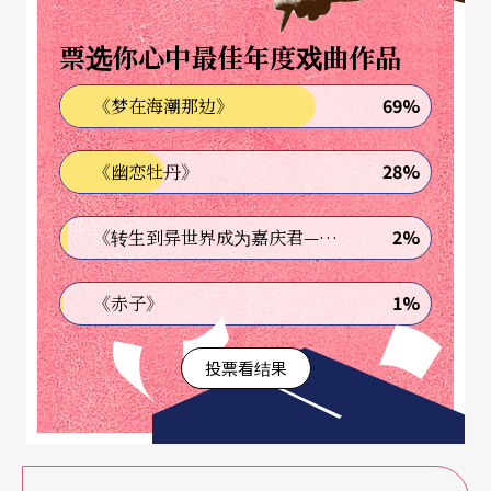
Q：在这次台北行中，您将与小提琴家卡瓦科斯（L
票选你心中最佳年度戏曲作品
eonidas Kavakos）一同合作孟德尔颂的小提琴协奏
69%
《梦在海潮那边》
曲。请问您对卡瓦科斯有何评价？
28%
《幽恋牡丹》
A
：
我认识卡瓦科斯相当久了。我第一次与他合作大
概是廿、卅年前，还记得是在蒙特利尔，曲目正好
2%
《转生到异世界成为嘉庆君—发现我的祖先是诈骗集团!?》
就是孟德尔颂的小提琴协奏曲（编按：此次访台演
出曲目）。我们是很好的朋友，我也相当欣赏他的
1%
《赤子》
琴艺。
投票看结果
孟德尔颂可以说是我在莱比锡布商大厦职位的前
辈，所以指挥他的作品非常具有意义。尤其他创作
这部作品时，他是乐团总监，而他合作的大卫（Fer