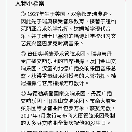
人物小档案
dinand David）则是乐团首席。这部作品对小提琴
◎ 1927年生于美国，双亲都是瑞典裔。
家来说，是养成教育里不可或缺的一环。就作品本
因此先于瑞典接受音乐教育，接著于纽约
身来说，一方面它非常具有诗意，另一方面其实也
茱丽亚音乐院学指挥、达姆城学现代音
乐、并于瑞士巴塞尔的唱诗班学校研习文
相当难指挥。特别是在最后一个乐章里，小提琴要
艺复兴暨巴罗克时期音乐。
与木管一起演奏。在一般情形下，木管成员在乐团
◎ 曾任奥斯陆爱乐管弦乐团、瑞典与丹
里的座位离小提琴家太远，导致他们无法听到主
麦广播交响乐团的首席指挥，及旧金山交
响乐团、汉堡的北德广播交响乐团音乐总
奏。最近在与卡瓦科斯排练时，我做了一个实验：
监。获得重量级乐团授与的荣誉指挥、桂
我请他在演奏这个段落时，不要站在我的位子前
冠指挥与客席指挥无可数计。
方，而是退回到靠近乐团的位置，让长笛和其他木
◎ 与德勒斯登国家交响乐团、丹麦广播
交响乐团、旧金山交响乐团、布商大厦管
管能听到。结果非常完美！
弦乐团等录音曲目包罗万象，获奖无数，
2017年7月发行与布商大厦管弦乐团录制
Q：指挥布拉姆斯的协奏曲，对指挥家的挑战又是
的贝多芬交响曲全集庆祝他90岁生日。
什么？