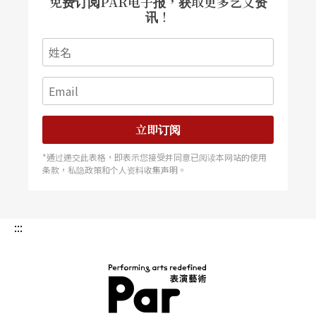
免费订阅PAR电子报，获取更多艺文资
讯！
了。所谓的剧场，在理想的情形之下，可以提升听
众对音乐的了解，但在这个时代，似乎愈来愈难遇
到。
Q：如果现在以您所说的理想条件请您指挥歌剧，
立即订阅
您会挑选哪一出？
*通过递交此表格，即表示您接受并同意已阅读本网站的使用
条款，私隐政策和个人资料收集声明。
A
：
我第一部指挥的歌剧是贝多芬的《费黛里欧》，
它符合了您问的这个问题。这部作品的音乐，即使
没有搭配剧场演出，仍然稳如泰山。我也喜欢莫札
:::
特的歌剧，他在音乐和语言之间取得绝佳的平衡。
有些新一点的作品也不错，像德布西的《佩利亚与
梅丽桑》，好棒的音乐！