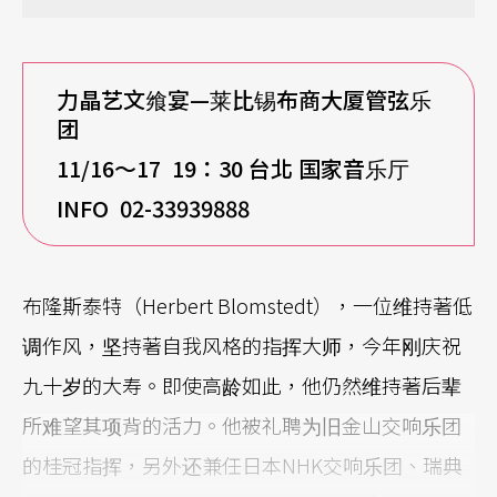
力晶艺文飨宴—莱比锡布商大厦管弦乐
团
11/16
～17 19：30 台北 国家音乐厅
INFO 02-33939888
布隆斯泰特（Herbert Blomstedt），一位维持著低
调作风，坚持著自我风格的指挥大师，今年刚庆祝
九十岁的大寿。即使高龄如此，他仍然维持著后辈
所难望其项背的活力。他被礼聘为旧金山交响乐团
的桂冠指挥，另外还兼任日本NHK交响乐团、瑞典