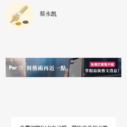
虽然他的作品里用了一些华格纳的语法，但他的哲
学却是与华格纳完全相左的。从他交响曲里的复音
蔡永凯
结构来看，每个声部都具有自己的意义，很显然受
到贝多芬的影响较多。
Q：提到华格纳，您似乎一直与歌剧的演出和录音
保持距离？
A
：
我喜欢指挥歌剧，但前提是工作条件必须是令我
满意的。我在德勒斯登时，指挥歌剧是我的工作，
而我非常享受。我认为如果歌剧过分注重演戏、舞
蹈或视觉效果，会让我觉得音乐受到干扰，但音乐
才是歌剧的重点！我常常宁愿闭上眼睛，只听音
乐。因为在音乐里，一切的讯息、情感都够清楚