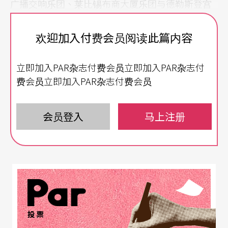
广播交响乐团、莱比锡布商大厦乐团与德勒斯登宫
廷乐团的荣誉指挥。除了频繁的演奏会行程外，他
欢迎加入付费会员阅读此篇内容
也不断地挑战自我，例如二○一七年甫推出与布商
大厦乐团合作的贝多芬交响曲全集录音，就标记了
立即加入PAR杂志付费会员立即加入PAR杂志付
近十年他重新钻研贝多芬手稿与当代演出实务的成
费会员立即加入PAR杂志付费会员
果，与旧金山和德勒斯登时期的节制、优雅相比，
此时的布隆斯泰特焕发出朴拙、精准的能量。
会员登入
马上注册
这位不停带给听众成长与惊喜的指挥家，即将于二
○一七年十一月率领莱比锡布商大厦乐团来到台北
举行两场演出。在临行之际，他特别接受本刊专
访，除了他对于这次演出曲目的心得，也有看尽七
十年乐坛变迁的成熟智慧。
投票