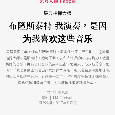
艺号人物 People
瑞典指挥大师
布隆斯泰特 我演奏，是因
为我喜欢这些音乐
虽届耄耋之年，但依然精神矍铄，风尘仆仆于世界各地——这就是
指挥大师布隆斯泰特，始终不懈，以令人惊叹的体力与热力，散播
美好的音乐。拥有古典音乐的高深造诣，他更乐于与乐迷分享，他
说：「我演奏是因为我自己喜欢这些音乐，所以我会尽可能地让我
的听众喜欢这些音乐。」睽违十二年，他将再度率领莱比锡布商大
厦管弦乐团造访台湾，为台湾乐迷带来精湛乐章。
|
文字
蔡永凯
|
摄影
J.M. Pietsch
第299期 / 2017年11月号