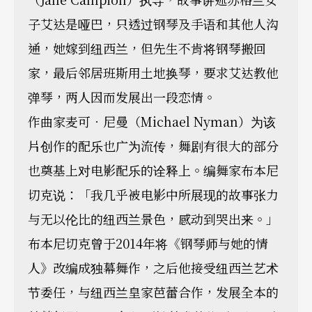
子艾达是哑巴，只透过钢琴及手语和其他人沟
通，她嫁到纽西兰，但先生不肯将钢琴搬回
家，最后邻居班斯用土地换琴，要求艾达教他
弹琴，两人因而发展出一段恋情。
作曲家麦可．尼曼（Michael Nyman）为该
片创作的配乐也广为流传，舞剧有很大的部分
也奠基上对电影配乐的诠释上。编舞家布本尼
切克说：「我几乎被电影中所展现的故事张力
与无以伦比的纽西兰景色，感动到哭出来。」
布本尼切克曾于2014年将《钢琴师与她的情
人》改编成独幕舞作，之后他接受纽西兰艺术
节委任，与纽西兰皇家芭蕾合作，发展全本的