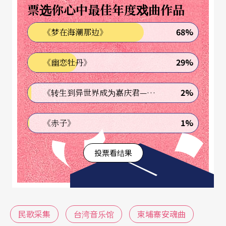
票选你心中最佳年度戏曲作品
68%
《梦在海潮那边》
29%
《幽恋牡丹》
2%
《转生到异世界成为嘉庆君—发现我的祖先是诈骗集团!?》
1%
《赤子》
投票看结果
民歌采集
台湾音乐馆
柬埔寨安魂曲