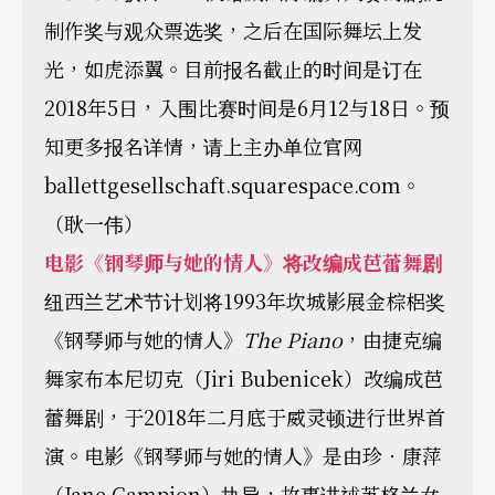
制作奖与观众票选奖，之后在国际舞坛上发
光，如虎添翼。目前报名截止的时间是订在
2018年5日，入围比赛时间是6月12与18日。预
知更多报名详情，请上主办单位官网
ballettgesellschaft.squarespace.com。
（耿一伟）
电影《钢琴师与她的情人》将改编成芭蕾舞剧
纽西兰艺术节计划将1993年坎城影展金棕梠奖
《钢琴师与她的情人》
The Piano
，由捷克编
舞家布本尼切克（Jiri Bubenicek）改编成芭
蕾舞剧，于2018年二月底于威灵顿进行世界首
演。电影《钢琴师与她的情人》是由珍．康萍
（Jane Campion）执导，故事讲述苏格兰女