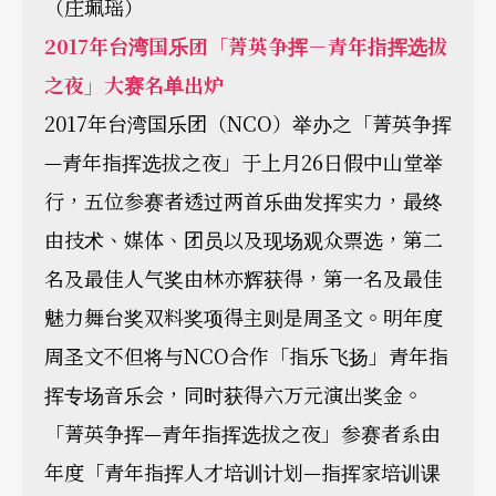
（庄珮瑶）
2017
年台湾国乐团「菁英争挥－青年指挥选拔
之夜」大赛名单出炉
2017年台湾国乐团（NCO）举办之「菁英争挥
—青年指挥选拔之夜」于上月26日假中山堂举
行，五位参赛者透过两首乐曲发挥实力，最终
由技术、媒体、团员以及现场观众票选，第二
名及最佳人气奖由林亦辉获得，第一名及最佳
魅力舞台奖双料奖项得主则是周圣文。明年度
周圣文不但将与NCO合作「指乐飞扬」青年指
挥专场音乐会，同时获得六万元演出奖金。
「菁英争挥—青年指挥选拔之夜」参赛者系由
年度「青年指挥人才培训计划—指挥家培训课