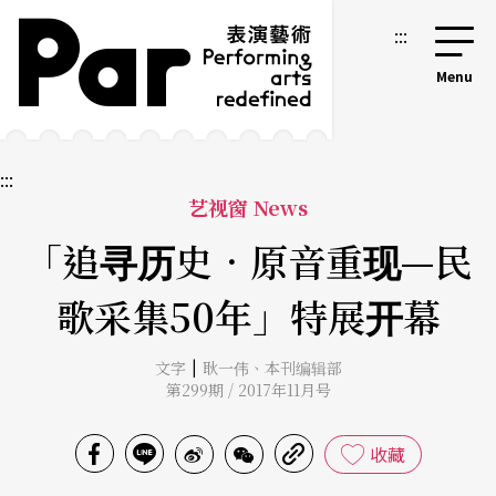
跳到主要内容区块
网站导览
:::
:::
艺视窗 News
「追寻历史．原音重现—民
歌采集50年」特展开幕
|
文字
耿一伟
、
本刊编辑部
第299期 / 2017年11月号
收藏