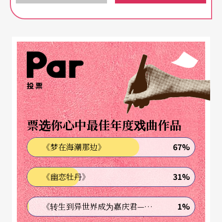
念」的程度让我都不太苟同，但也不得不佩服她如
此的严师还真出「高」徒。她的「全方位」教育倒
不需用在舞蹈教学上，因为舞蹈班的学生学习动机
已很强，且多是喜爱舞蹈才会走进专业，也因各种
类型课程的长期训练，舞蹈能力的精进已是可以预
投票
期，但如何可带出一批具有「高度」敏感特质的舞
者，则真的完全是靠她对生活教育的费心。举凡从
票选你心中最佳年度戏曲作品
学生进老师办公室的礼貌、与人对话时的用字、上
67%
《梦在海潮那边》
课服装的要求、注重团体的纪律等，她无一不教，
且时时在教。
31%
《幽恋牡丹》
所以，如果在大学上课时碰到器材有问题的状况，
1%
《转生到异世界成为嘉庆君—发现我的祖先是诈骗集团!?》
来自她学校的学生多半是第一个发现老师「求救」