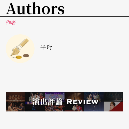
Authors
婆」养成班。从完成一份企画书，初步整合节目、
行销、会计等区块，到相互检查，充当彼此的读
作者
者，把对节目规画的叙述再三沙盘演练，为的就是
能够引起行销的兴趣，才能提高评审或观众的青睐
机率；其中如果还可以有位细心的「找碴者」，专
平珩
门来校对挑错、检查用词是否得当，并调整统一格
式，那企画书的每个细节才会周全。所以各阶段的
「鸡婆」，都是可以让企画书完备的重要推手。
相较于企画书的文字处理，做现场报告的简报，更
是需要表演艺术中的高手「鸡婆」们通力合作，因
为文稿、画面和听众都是重要而不可轻忽的环节。
如文稿除了显示内容、有必要的起承转合外，也要