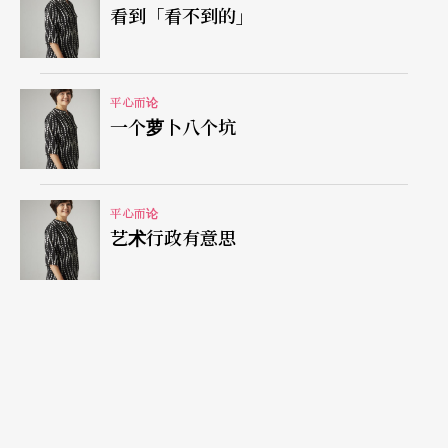
看到「看不到的」
线绊到了，会立马先找个胶带黏定，以免下一个绊
倒的是表演者而影响演出；发现化妆室地板或桌面
不乾净，与其去找清洁人员，行政抓起扫把抹布先
平心而论
一个萝卜八个坑
清理妥当，让表演者们可安心入座，也不致影响接
续的排练；前台动线理想与否，也多半要东摆摆、
西试试，并设想观众入场时的视角，以提供最直接
平心而论
艺术行政有意思
的资讯。至于剧场提供的前台服务人员，是真能满
足观众的服务、还是「人形立牌」，也都考验团队
人员对「鸡婆」程度的判断与应变。
幕后行政的鸡婆养成班
除演出现场状况外，幕后行政作业也是十足的「鸡