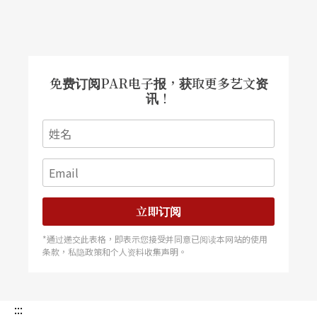
思考如何让报告的「表演」令人留下深刻印象。因
此是加个笑点、或最后来个什么强调？简报的文字
摘要为何？是一次全部呈现，或陆续浮出？是否掺
免费订阅PAR电子报，获取更多艺文资
入动画？动画的长度如何拿捏？都必经一次又一次
讯！
的调整，才可以找到理想的共识。而扮演听众的人
也不见得轻松，必须真正能当报告者的「诤友」或
扮演评审角色，因此要从客观的角度完整语气、用
字遣词和节奏的一致性。
立即订阅
简报或是所有的行政事务进行时就似一个制作规
*通过递交此表格，即表示您接受并同意已阅读本网站的使用
格，虽然发想创意很重要，但要能执行、练功、调
条款，私隐政策和个人资料收集声明。
整、不厌其烦，才能成就真正的精采。
:::