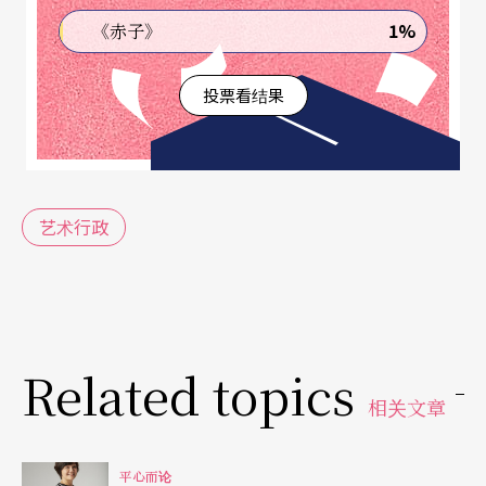
的哨兵，也常是第一个冲出来帮忙的救援。她的学
1%
《赤子》
生在团体演出中，也是很可靠的「核心」，他们懂
投票看结果
得「眼观四方」，对不意出现的「闪失」能立即补
救、补位；遇上需要协助的后台活儿，他们也不会
作壁上观，总让人感受到在「一条船」上的温暖。
这种以身教养成的「鸡婆」，让她成就了更有「人
艺术行政
味」的艺术家。
而我们在做制作时，也未尝不是要很「鸡婆」！尤
其到了开演前的紧张时刻，编舞、舞者、灯光、舞
Related topics
台、音响都有各自的「命题」要忙著处理，这时无
相关文章
论谁发现要补强的「小洞」，自然就会身先士卒，
免得酿出大祸。例如走在暗黑的侧幕边不小心被电
平心而论