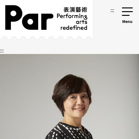
跳到主要内容区块
网站导览
:::
:::