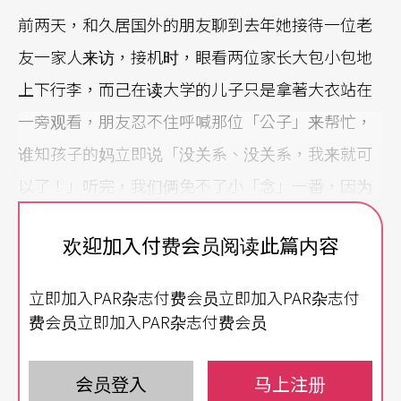
前两天，和久居国外的朋友聊到去年她接待一位老
友一家人来访，接机时，眼看两位家长大包小包地
上下行李，而己在读大学的儿子只是拿著大衣站在
一旁观看，朋友忍不住呼喊那位「公子」来帮忙，
谁知孩子的妈立即说「没关系、没关系，我来就可
以了！」听完，我们俩免不了小「念」一番，因为
我们这些从事艺术工作的人都是超「鸡婆」和热血
欢迎加入付费会员阅读此篇内容
的，看到不「抢」著做事的人免不了会有点OOXX，
但这种养成到底是怎么来的呢？
立即加入PAR杂志付费会员立即加入PAR杂志付
费会员立即加入PAR杂志付费会员
严格身教带出有人味的艺术家
像有位管理近乎严苛的高中舞蹈班主任，有时「碎
会员登入
马上注册