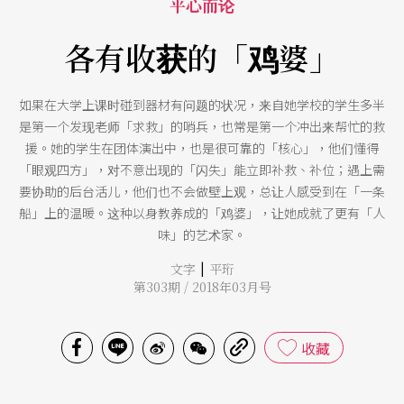
平心而论
各有收获的「鸡婆」
如果在大学上课时碰到器材有问题的状况，来自她学校的学生多半
是第一个发现老师「求救」的哨兵，也常是第一个冲出来帮忙的救
援。她的学生在团体演出中，也是很可靠的「核心」，他们懂得
「眼观四方」，对不意出现的「闪失」能立即补救、补位；遇上需
要协助的后台活儿，他们也不会做壁上观，总让人感受到在「一条
船」上的温暖。这种以身教养成的「鸡婆」，让她成就了更有「人
味」的艺术家。
|
文字
平珩
第303期 / 2018年03月号
收藏