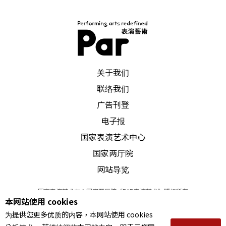
文字｜平珩 舞者不成，专家未满，艺术行政与教育
的手工业者
PAR 表演艺术杂志
关于我们
联络我们
广告刊登
电子报
国家表演艺术中心
国家两厅院
网站导览
国家表演艺术中心国家两厅院《PAR表演艺术》版权所有
本网站使用 cookies
©
2022
Performing arts redefined. All Rights Reserved
为提供您更多优质的内容，本网站使用 cookies
统一编号 Tax Id number 00973926