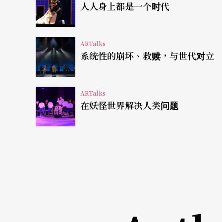
人人身上都是一个时代
白，对雷强来说是对二元结构的执著，也是他
漫画家和刺青艺术家，这种在二元论中的决断
ARTalks
的选择。
系统性的崩坏、救赎，与世代对立
雷强的选材和视角，是个人的但也是说明性的
ARTalks
中街景的拼接，远方还有农田农舍，我们对这
在妖怪世界解决人类问题
我们对店家的辨识呼之欲出。路边办丧事的围
动……艺术家采用俯瞰的位置，呈现此地巨细
以结合地图和风景画著称的吉田初三郎（Hatsusa
会所做鸟瞰图地景作品。一件以说明（启蒙？
件作品虽以Lost为题名，却是他按图索骥的
湾、回到台湾的凭望。
Looking Toward and Aw
「在伊斯坦堡，从屋顶向外望去博斯普鲁斯海