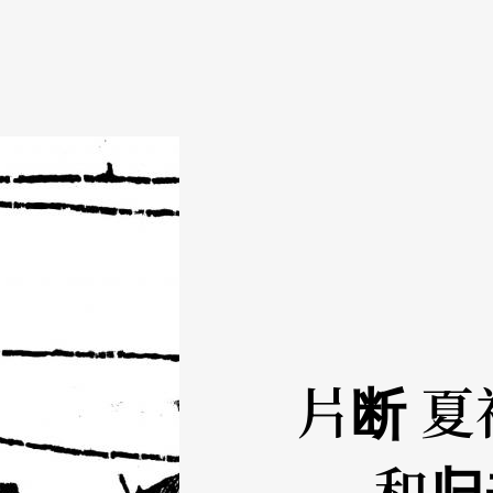
片断 
和归来