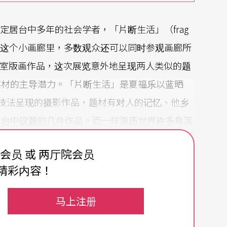
自奥地利，定居台中多年的社会学者，「片断生活」（frag
。在这个小画廊里，多数观众还可以同时参观画廊所
）的工作室版画作品，这次展览意外地呈现两人类似的题
媒材的主导潜力。「片断生活」是夏福乐以蓝晒
棕版显影）技法呈现的摄影作品，题材有对人的记忆、他乡
出台中议题的几件作品。而一样游历世界许多角落
录，以及一件全览台中都会印象的木刻版画。蓝晒
费会员 或 两厅院会员
因为显得不合时宜而更有某种宣言意味。雷强移居
精彩内容！
迁移、抵家的讯息（除了个人动机外也有对于美国
资本家和恐怖阴谋的故事外，最近身的是旅行记忆
马上注册