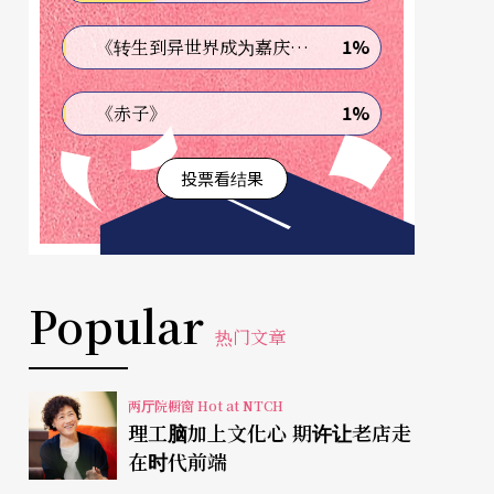
1%
《转生到异世界成为嘉庆君—发现我的祖先是诈骗集团!?》
1%
《赤子》
投票看结果
Popular
热门文章
两厅院橱窗 Hot at NTCH
理工脑加上文化心 期许让老店走
在时代前端