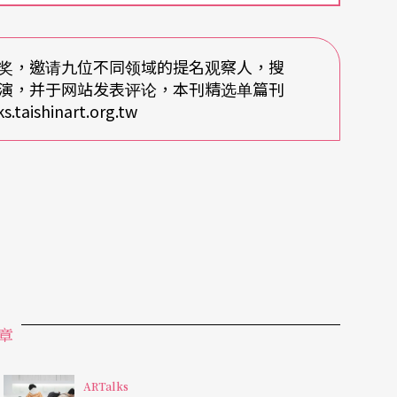
奖，邀请九位不同领域的提名观察人，搜
版画已是十五世纪了，而推论最早的木刻技术可能
演，并于网站发表评论，本刊精选单篇刊
世纪，随著政治和宗教的动荡，除了信仰图像的复
shinart.org.tw
量大有扩充。而在东方，木刻版画的日本浮世绘有
 Hiroshige）和葛饰北斋（Katsushika H
产，却在照相技术进入日本时受到很大的挑战。日本
木版画技法的量化。新版画（Shin-hanga）
大量发行，创作如吉田博（Hiroshi Yoshida）游
的作品。尽管在十九世纪日本的版画始于对观光业
行需求的技法。尽管笨重，雷强常常是带著小木板
章
驾马车载著巨大相机，做行旅记录的技术还更原
ARTalks
体觉察来记录世界足迹的方式，木刻单色的非黑即