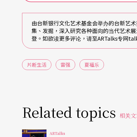
以厚实媒材，记录飘忽一瞬的行旅记忆
由台新银行文化艺术基金会举办的台新艺术
西方木刻技法最早用于木框装饰，发展成为木
集、发掘，深入研究各种面向的当代艺术展
是西元九世纪在印度的经书印制。欧洲在十六
登。如欲读更多评论，请至ARTalks专网talks.tai
制，经文、旅游所需的地图和见闻报导的印刷
很大比例的作品是旅游景色，特别如哥川广重（Utagawa
片断生活
雷强
夏福乐
okusai）的风景题材，然而浮世绘的旅景生
在一九○五年后鼓励国民旅游，而促成已逐渐改进的
和创作版画（Sosaku-hanga）所制的旅游书刊的
历四海的木刻版画，成为至今广为流传的著名
Related topics
的因应，但对创作者来说，版画不是最适合旅
相关文
出门，直接在板上素描，这种方式比十九世纪
ARTalks
始。以木刻版画记录城乡景象，大概是最以身