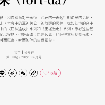
载，和夏福乐对于永恒且必要的一再远行却疏离的见证，
比。休息中的巨神关公、被放逐的灵兽，犹如幻境的台中
中的《巨神连线》系列和《废墟迷走》系列，想必这些艺
足以安栖、也够荒谬；想要远离、也适得其所视觉元素，
时而狂喜，时而破碎的自我图像。
|
文字
吴介祥
第318期 / 2019年06月号
收藏