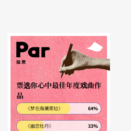
投票
票选你心中最佳年度戏曲作
品
64%
《梦在海潮那边》
33%
《幽恋牡丹》