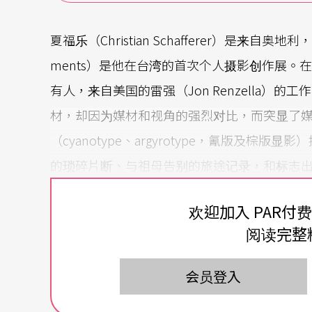
夏福乐（Christian Schafferer）是来
ments）是他在台湾的首次个人摄影创作展
有人，来自美国的雷强（Jon Renzella
材，却因为媒材和视角的强烈对比，而突显了
（cyanotype、argyrotype，氰版及
的琐碎片断、与祖母告别的旅途记录，和标志
的雷强，也为他足迹所到之处做了多件图像记
欢迎加入 PAR付
和木刻版画在当今的日志手机化的时代，特别
阅读完整
台湾（2008~）以来的作品，常常注记了关于
政治的嫌恶），他的版画题材除了帝国主义、
会员登入
和为数不少的台中角落。