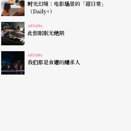
时光幻境：电影场景的「超日常」
的世界观的浓缩。因为接近的技术，雷强同时也是
（Daily+）
美学，也是他以厚实媒材记录飘忽一瞬的行旅记忆
ARTalks
此恨眠眠无绝期
、铺陈的，作品
Lost in Taiwan
（2012）其实是台
ARTalks
些形象再熟悉不过了，招牌虽然没有真的文字，但
我们都是食谱的继承人
棚、在大街旁烧纸钱的店家、在屋顶上的烤肉活
靡遗的居住和城市周边景观。这件作品让人追想到
buro Yoshida），在一九三五年针对台湾博览
）为旨，一件是与安居者的视觉共享经验，雷强这
台湾认同方式。他的创作论述，很常出现选择移居台
ay From Home - Istanbul
（2014）标注著：
峡，此水道被视为分开欧洲和亚洲。注视著博斯普