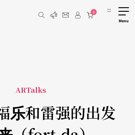
:::
0
ARTalks
夏福乐和雷强的出发
（fort-da）