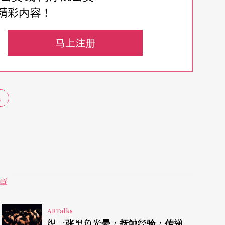
精彩内容！
，有何不同呢？
马上注册
从何而来，又为何来到此地，我们首先会翻开族谱
的不是族谱，却是食谱。戏外的王珂瑶，慢岛剧团
民
谱《我的云南外公和摆夷外婆》，接著又以食谱触
花》及此次聚焦于女性角色的《云里的女人》，企
史；戏里的女主角，属于第三代的杨千雅（由缅甸
道属于母亲昭华（彭艳婷饰）的牛趴敷汤
（注
欠了哪一味，杨千雅从遗物中翻出陈年往事，自
章
流离说起：亲生女儿走失，却捡回另名弃儿，正是
ARTalks
受动荡局势所扰，最终下定决心带著甫出世的小千
织一张黑色光晕，抚触经验，传递