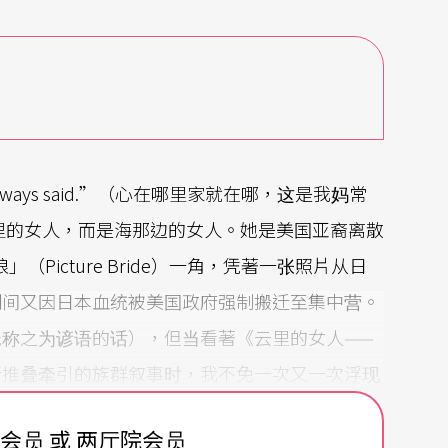
mother always said.”（心在哪里家就在哪，这是我妈常
里的女人，而是海那边的女人。她是美国亚裔离散
（Picture Bride）一角，凭著一张照片从日
期间又因日本血统被美国政府强制搬迁至集中营。
称之为谚语的话），但当看著《云里的女人——
所推叠牵引的族群叙事时，我不免一次又一次浮现
沛流离，成了某种在不同历史脉络中彼此呼应的集
费会员 或 两厅院会员
母／女性传承的生命史，究竟与过往所见，以家