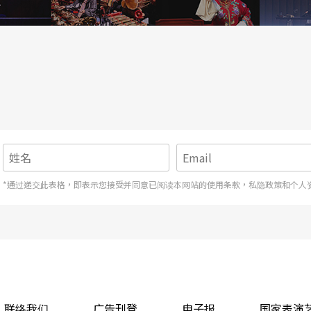
光始终幽暗迷离。不时就著窗口透入的自然日光，
员面孔，偶窥视著局部场景，既是故事人物躲躲藏
生过去。五号仓库充满生活真实感的场景，无疑为
层次，如以层架与阁楼营造陡峭山路难行，或如舞
布料，既是女性劳动之日常，在不同时刻也化为婴
*通过递交此表格，即表示您接受并同意已阅读本网站的使用条款，私隐政策和个人
与真实熬煮的牛趴敷汤，让气味所牵引的情感记忆
面而已。至于演员的表演，虽大量仰赖抒情夹叙的
而来的诗意身段，却不至让故事显得飘渺虚幻或停
竭与慷慨激昂，收束以年轻女子以信件追索的家族
属于土地、属于家族的记忆，确是尚显吃力，却依
联络我们
广告刊登
电子报
国家表演