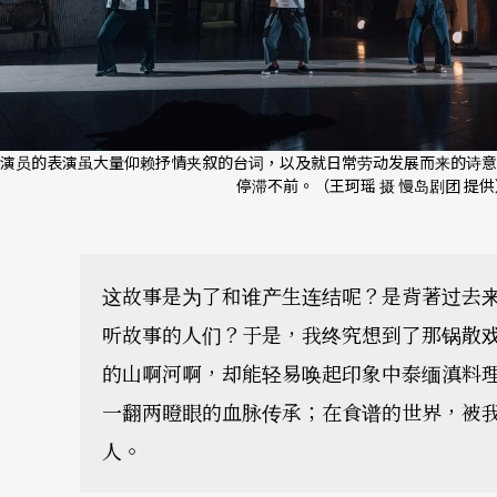
演员的表演虽大量仰赖抒情夹叙的台词，以及就日常劳动发展而来的诗意
停滞不前。（王珂瑶 摄 慢岛剧团 提供
这故事是为了和谁产生连结呢？是背著过去
听故事的人们？于是，我终究想到了那锅散
的山啊河啊，却能轻易唤起印象中泰缅滇料
一翻两瞪眼的血脉传承；在食谱的世界，被
人。