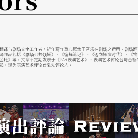
际关系，抑或错综复杂的政府、军方与地方势力说
唤起那个时代依附土地而生的庞大经济利益、非常
是来到异乡依然舍不得放下的原乡之脐。最重要
承的家谱世系，更是超越血缘与奶水，如土地种植
翻译与剧场文字工作者。近年写作重心聚焦于音乐在剧场之运用、剧场翻
译作品包括《剧场公共领域》、《编舞笔记》、《迈向操演时代》、《物
比》等，文章不定期发表于《PAR表演艺术》、表演艺术评论台与台新ARTa
观察员，现为表演艺术评论台驻站评论人。
养命（意指借了别人土地以求活命」不也成了另一
有权，无论是国界、政权抑或势力范围，不皆是外
地，是政治局势让迁徙成了流离，是国境让马帮在
，让有土地就能活下去的生命变成国际难民，也是
境寓言之「天使花」作为暗喻），成了为村庄带来
溯的记忆，不只是被罂粟籽如奶水般养大的生命，
。