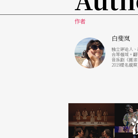
由此可见，《云里的女人》不从政治局势、国
起，反从充满气味想像与情感记忆的罂粟籽，
作者
时期的生存本能、异族杂处的群山峻岭，甚至
白斐岚
的，这不只是一条杨家自弃女到三代由女性传
独立评论人、
作物般由养育所串起的亲情。
合等领域。翻
音乐剧《摇滚芭
2019提名
回过头来看，这群孤军遗兵挂在嘴边的「借地
种映照：土地本不就为著养育生命？所谓的所
力界定的？这群人只不过是在山间寻找可居之
村落与村落间的联系成了走私，是远方的会议
人性私欲让土地所生养的罂粟花（剧中且以梦
灾厄的毒品。于是，从一锅汤少的那一味所回
更像是某种以土地为名、回归土地的温柔抗议