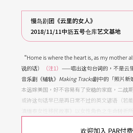
慢岛剧团
《云里的女人》
2018/11/11
中坜五号仓库艺文基地
“Home is where the heart is, as my 
说的话）
（注1）
——唱出这句台词的，不是云
音乐剧《铺轨》
Making Tracks
剧中的「照片新娘」
本远嫁美国，好不容易有了安稳的家庭，二战
或许这句话早已是再日常不过的英文谚语（若能
滇缅泰女性移民故事》以女性角色之生命转折
这段旋律，仿佛在前述音乐剧中日本新娘的颠
欢迎加入 PAR付
体记忆。更重要的是，在这类离散记述中，以