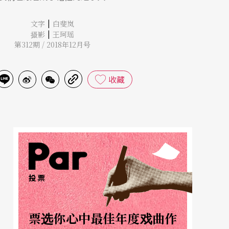
|
文字
白斐岚
|
摄影
王珂瑶
第312期 / 2018年12月号
收藏
投票
票选你心中最佳年度戏曲作