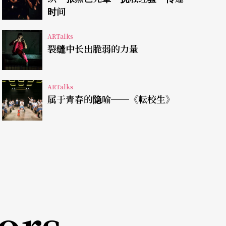
，正是为中华民国从事情报工作的父亲杨定国（曾
时间
难的赶马人余程（钟得凡饰）送去给由克钦族捡回
ARTalks
因族中禁忌，生下三胞胎的丹玛一句：「是你欠我
裂缝中长出脆弱的力量
虚弱死去后，杨定国以当地居民赖以为生的罂粟
的「罂粟味」。
ARTalks
属于青春的隐喻──《転校生》
如编导姜富琴在访问中提及：「父辈那边『说时
记忆点『都』不太一样的同一场战争。」
（注3）
史与战争史交叉比对，累积出深厚的资料，但同样
所以，得到王珂瑶的食谱后，姜富琴很单纯地想从
ors
径，说出从女性眼中看到的生存故事
（注4）
。