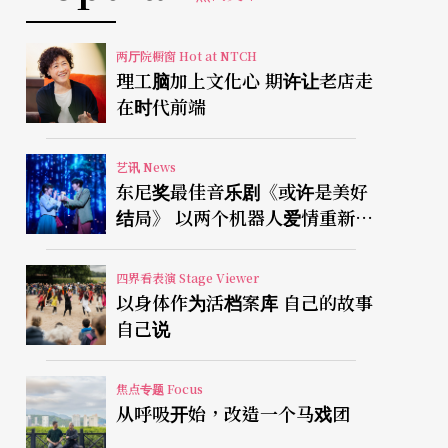
两厅院橱窗 Hot at NTCH
理工脑加上文化心 期许让老店走
在时代前端
艺讯 News
东尼奖最佳音乐剧《或许是美好
结局》 以两个机器人爱情重新凝
视有限人生
四界看表演 Stage Viewer
以身体作为活档案库 自己的故事
自己说
焦点专题 Focus
从呼吸开始，改造一个马戏团