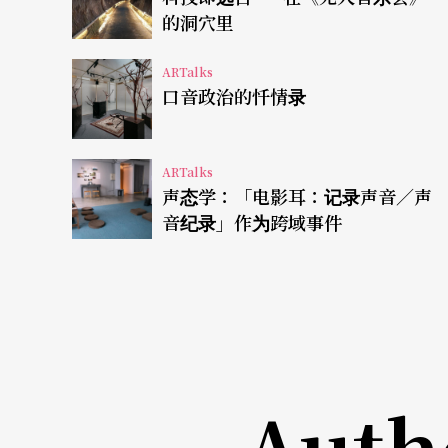
雅远渡台湾。至于记忆中牛趴敷汤少的那一味
的洞穴里
紫庭饰）出任务染上疟疾，被当年协助爷奶逃
ARTalks
养大的异父异母妹妹丹玛（曾歆雁饰）照顾，
口音政治的忏情录
的。」便将两名女儿托付杨定国，在一名女娃
花，将种籽「磨碎熬浆」，当成奶水喂饱千雅
ARTalks
声态学：「电影耳：记录声音／声
然而，小小一粒罂粟籽又岂是罂粟籽而已。正
音纪录」作为跨域事件
间』的方式，常从发生哪一场战争来叙述……
而同篇访问中并提到：
孤军与异域的男性血泪史观，经由不同口述历
交织在大历史阴影下的女性身影却隐隐绰绰。
Auth
「女性」与「食物」出发，连结她们的移动路