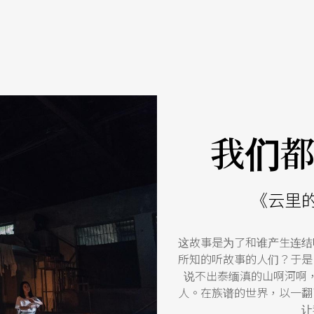
我们
《云里
这故事是为了和谁产生连结
所知的听故事的人们？于是
说不出泰缅滇的山啊河啊
人。在族谱的世界，以一翻
让