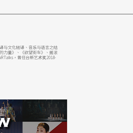
译与文化转译、音乐与语言之结
的力量》、《欲望街车》、摇滚
lks，曾任台新艺术奖2018-