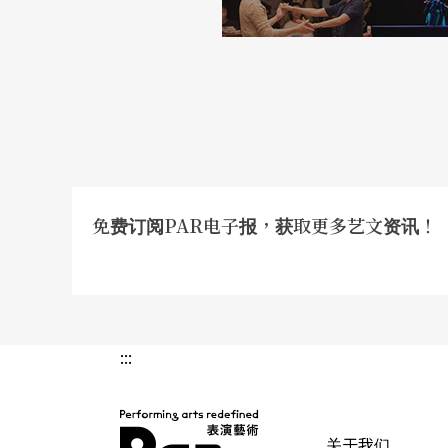
场景充满生活感 为文本增添想像层次
或许是因故事由杨千雅的回忆所串起，场上灯
是午场演出的额外惊喜。细腻微光偶聚焦于演
藏的生存处境，也是主角极力捕捉、重建的陌
此剧以语言叙述为基底的文本，增添更多想像
免费订阅PAR电子报，获取更多艺文资讯！
台一方自黑土堆长出的红花。至于四周披挂的
孩、行囊等暗示。还有在舞台深处的真实厨房
得以慢慢渗透，而不再只是遥不可及的抽象画
:::
台词，以及就日常劳动（田作、织布等）发展
滞不前，反细细缓缓地将所有大时代的声嘶力
秘密。或许要略为单薄的（当代）身体，撑起
关于我们