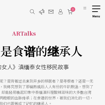
:::
0
ARTalks
都是食谱的继承人
的女人》滇缅泰女性移民故事
呢？是背著过去来到异乡的移居者？是寻根者？还是一无
，我终究想到了那锅散戏后人人有份的牛趴敷汤，想到了
，却能轻易唤起印象中泰缅滇料理酸辣滋味的大多数台湾
两瞪眼的血脉传承；在食谱的世界，被我们消化的一切，
我们也跟著成了记忆的继承人。