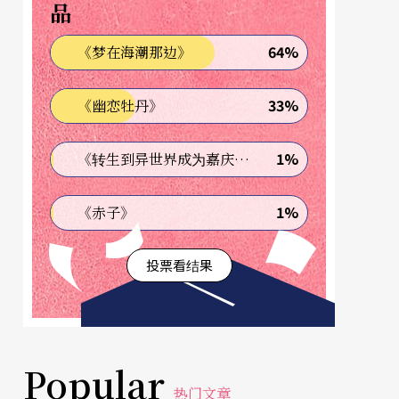
品
64%
《梦在海潮那边》
33%
《幽恋牡丹》
1%
《转生到异世界成为嘉庆君—发现我的祖先是诈骗集团!?》
1%
《赤子》
投票看结果
Popular
热门文章