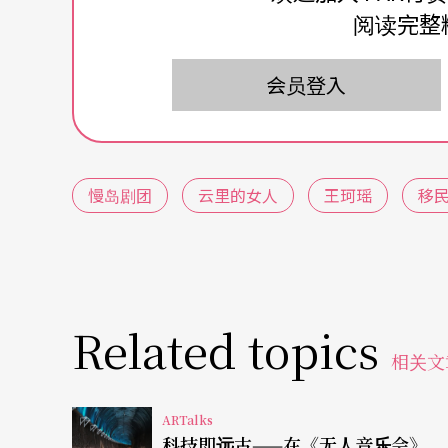
阅读完整
族、以姓氏、以血脉、以知识体系延续的谱系
会员登入
以欠缺的「那一味」 唤起家族与时代的记忆
依常理而言，若想要知道家族故事，知道自己
作参考。但对《云里的女人》而言，首先翻开
慢岛剧团
云里的女人
王珂瑶
移
艺术总监与故事的发想者，先是完成了家族食
发的家族记忆改编为剧本《南姜、香茅、罂粟
图重述对现今台湾观众已然陌生的滇缅泰移民
华侨张昌缅饰），在父母亲双亡后，思念著那
Related topics
2）
，却再也做不出母亲的味道。为了找出到底
相关文
爷爷奶奶（分由李明哲与曾歆雁饰）在战乱中
ARTalks
杨千雅的父亲；父母亲婚后定居泰北，却依然
科技即远古——在《无人音乐会》