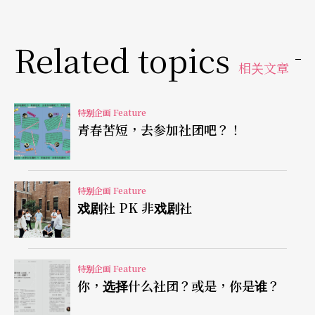
高中则是对社团抱以互助互惠的角度，给予实质资
源的同时，亦希望社团能回过头来推广校内活动。
Related topics
相关文章
对于学生社团的支持，不同校风各有考量，但至少
在受理学生意见上，只要社团于课堂范围内提出必
特别企画 Feature
要性的需求，校方大多都会提供一定程度的资源协
青春苦短，去参加社团吧？！
助。因应学校不同差异，如何让社团学生认知校方
管理状态、大小期程、熟悉资源的申请途径与规
特别企画 Feature
定，是拟定一学期的社课内容之前，我会跟学生优
戏剧社 PK 非戏剧社
先确认的事项。
从「建构信任」到「引导认同」的过程
特别企画 Feature
你，选择什么社团？或是，你是谁？
在讨论社内事务之前，我也会与全社员们一起聊聊