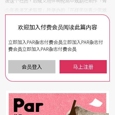
援这个社团，后续又陪伴明伦高中戏剧社制作「青
少年表演艺术联盟」所举办的「花样年华青少年戏
剧节」演出，多次工作磨合后，便担任该社团的指
欢迎加入付费会员阅读此篇内容
导老师。
立即加入PAR杂志付费会员立即加入PAR杂志付
讨论「带领高中社团」这个主题，或「戏剧教育的
费会员立即加入PAR杂志付费会员
成长功能」之前，我坦承自己进入高中社团指导的
初始，并不具相关专业教育背景（当时仅是重考
会员登入
马上注册
生），与高中生的互动，很早即奠于校外戏剧比赛
机制的咨询关系，环绕著如何让演出正式完成、如
何服膺不同主办单位的奖惩规则等等，功利性相当
明确，但这种「明确」并不代表在策略上就相对成
熟、精准，「权威性」更是常被挑战，社团很多时