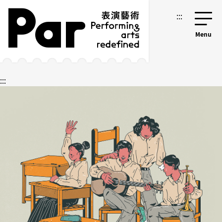
跳到主要内容区块
网站导览
:::
:::