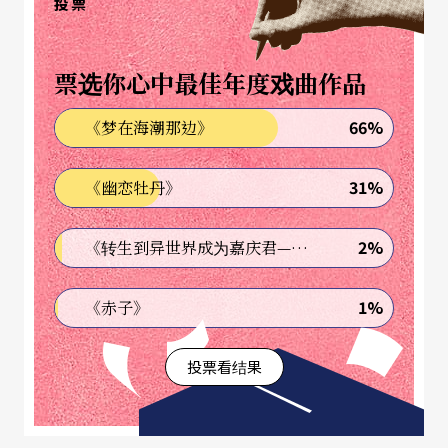
候是针对社内「经营方向」进行最大公约数的尝试
投票
与摸索。
票选你心中最佳年度戏曲作品
指导老师与校方间的认知整理
66%
《梦在海潮那边》
尝试与摸索，常肇于彼此双方差异的感知与整理
31%
《幽恋牡丹》
上。
一开始与明伦高中戏剧社接触，首先有感的是校风
2%
《转生到异世界成为嘉庆君—发现我的祖先是诈骗集团!?》
的区别。华侨高中戏剧社指导老师是由国立台湾艺
1%
《赤子》
术大学戏剧学系学生担任，依系上所学，制定标准
戏剧社课内容，教授关系已定型；明伦高中戏剧社
投票看结果
当时的指导老师是由校内有兴趣的教职员来兼任，
若无人兼任，社团活动每周就以学生自行分组即兴