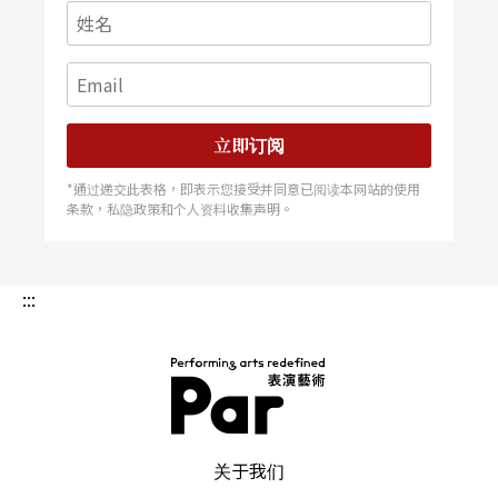
社员替换，时常导致社团的累积被迫中断，一切又
得从零开始。这些累积，无论有形或无形，其实影
响著社员的存续。例如有的学校的戏剧社员，加入
动机是由于该社学长姐强烈主打校外比赛的诱因，
立即订阅
让新生能够在很短的时间建立起初步的社团参与想
*通过递交此表格，即表示您接受并同意已阅读本网站的使用
条款，私隐政策和个人资料收集声明。
像，促使他愿意入社。另外有的学校则是因为戏剧
社干部的风气是给予学弟妹空间发挥，并有在经营
彼此的工作模式，因此可能社团成绩短期内不一定
:::
丰硕可见，但社员还是愿意待在这个社团活动。
然而，不一定每一届的学长姐都有这样的团体认同
感与互动义务性在，这正是社团发展潜能的多样性
PAR 表演艺术杂志
关于我们
之一。作为社团指导老师，并不是说直接担负社团