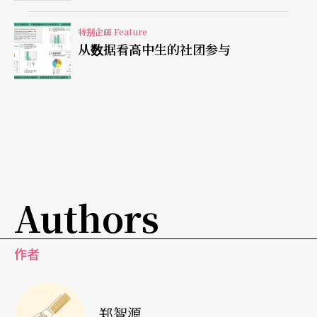
关于校内的其他社团。例如校内有哪些热门社团、
特别企画 Feature
什么是所谓的「大社」、他们会有什么活动与惯
从数据看高中生的社团参与
例、对于这些团体的感觉是什么？经此讨论，交织
出新旧社员们关于社团路线的可能想像，增进社员
互动，一边也试图让学生借由观察其他组织，来内
化整理自身在社团内的规划。是学校硬性规定为学
分才来社课？是心意已决要在自我潜能上付出实
践？还是一切先「再看看」？这些初步的心声收
Authors
集，将定调一个学期的活动取舍在哪，若面临社团
人数不足，又刚好多数都想以读书为主，或其实是
作者
对剧场的其他面向有兴趣（甚至想转社），都可以
在此时的讨论中内心有底，规划界限与调整配套。
郑智源