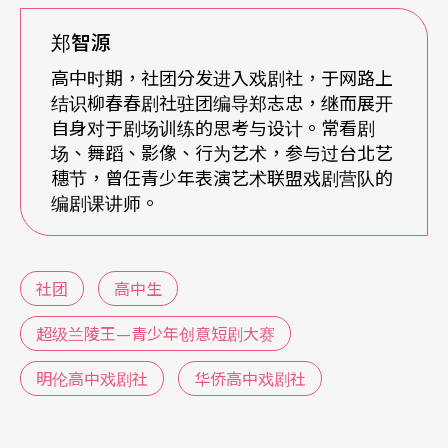
演出度过。因为习惯这种自主的社团模式，学生主
郑智源
见也偏重，会直接在课堂上质疑活动意义。两三次
高中时期，社团分发进入戏剧社，于网路上
的走走停停，最终还是在与社员确认共识后，才重
结识柳春春剧社驻团编导郑志忠，继而展开
新展开课程安排，且与学生协议之外，学校的需
自身对于剧场训练的思考与设计。常看剧
场、舞蹈、影像、行为艺术，参与过台北艺
求、资源、期程、规定与社团管理态度也须纳入考
穗节，曾任青少年表演艺术联盟戏剧营队的
量。
编剧课讲师。
对大多数校方而言，社团比较像是教育部所规定的
义务性的评鉴，以要求社团缴交基本的活动记录即
社团
高中生
可。积极的学校会视社团为招生门面，惯例跟学生
超级兰陵王—青少年创意短剧大赛
接洽校庆制作与校外活动的资讯。有些高中对于社
明伦高中戏剧社
华侨高中戏剧社
团的支持，体现在良性竞争的重视上，对表现好的
社团依规范奖励，历届社团记录亦保存完善。有些