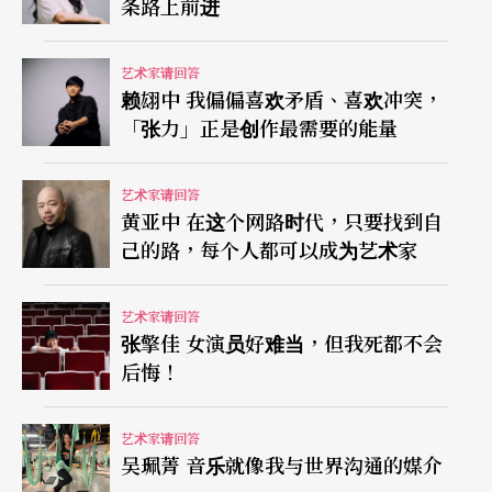
条路上前进
录音棚制作开始，一直走到了万人演唱会，走到像
小巨蛋这样的场合，像周杰伦、蔡依林一样地做昆
艺术家请回答
曲摇滚音乐会，这种尝试非常受到大家追捧，让这
赖翃中 我偏偏喜欢矛盾、喜欢冲突，
「张力」正是创作最需要的能量
样的音乐形式有更多机会继续发展。
我的做法是，尽可能地把昆曲的传统唱段完全、完
艺术家请回答
黄亚中 在这个网路时代，只要找到自
整地保留下来，和做流行音乐的朋友一起重新编
己的路，每个人都可以成为艺术家
曲，呈现出崭新的听感，让今天的年轻人能喜欢这
种音乐形式。我的水磨新调唱片是2011年发布的，
艺术家请回答
张擎佳 女演员好难当，但我死都不会
至今可以说是中国大陆做传统戏曲的新音乐发展当
后悔！
中最受到瞩目的，我很自豪。所以我未来对昆曲音
乐的传承与创新，依然有著非常强烈的愿望。水磨
艺术家请回答
吴珮菁 音乐就像我与世界沟通的媒介
新调的第二张唱片，当然是千呼万唤未出来，但已