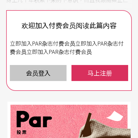
老师、岳美缇老师两位恩师学戏，巾生、官生、穷
生、雉尾生都学过。张若虚这个人物，我比较把他
欢迎加入付费会员阅读此篇内容
定位为小官生，飞扬一点的时候，会再更靠向巾生
立即加入PAR杂志付费会员立即加入PAR杂志付
一些。声音、身形、舞蹈动作，都是从传统程式来
费会员立即加入PAR杂志付费会员
的，这样创作的时候有一个基本的依托，也是一种
对传统的再运用。
会员登入
马上注册
至于创新，我觉得是感知张若虚对于时间的思考。
他永远停留在27岁，但是和辛夷的三次见面，辛夷
分别是16岁、26岁和66岁。这部分的创新，其实在
传统舞台上也有可借鉴的，比如说杜丽娘就是生生
死死，超越生死，张若虚也是生生死死，超越生
投票