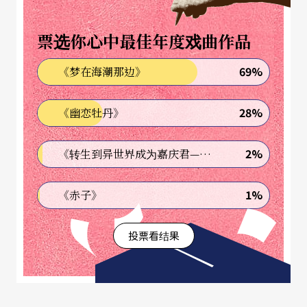
死。这种内心的、深度的，对于生命的、时间的感
受感知感应，我觉得这是创新的部分。虽然这部戏
票选你心中最佳年度戏曲作品
是古典的题材，服装也是古典的，总体呈现还是规
69%
《梦在海潮那边》
规矩矩的，但内心在体验这些非常深度的哲思时，
我觉得是一种全新的探索和呈现。
28%
《幽恋牡丹》
Q
：传统文化与现代流行，小众与大众是否合流或
2%
《转生到异世界成为嘉庆君—发现我的祖先是诈骗集团!?》
是分流？当您专注固有艺术成就，对于创新与创作
有什么看法？
1%
《赤子》
我一直觉得传统文化和现代流行文化，小众与大
投票看结果
众，并没有那么泾渭分明。
从明代中叶到清代中叶，昆曲主宰中华民族的集体