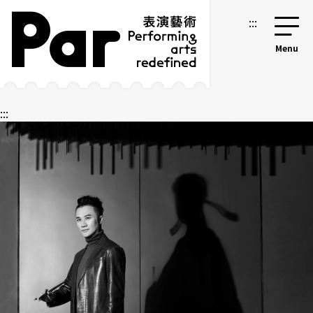
跳到主要内容区块
网站导览
:::
:::