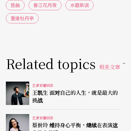
审美达两百年之久，在那时，昆曲其实也是流行艺
昆曲
春江花月夜
水磨新调
术、流行文化。随著我们的推广和创作，昆曲观众
重逢牡丹亭
正在大幅度的增长。我说不上到底有多少昆曲的观
众，但我经历过昆曲的窘迫阶段。1990年代中期左
右，当我毕业的时候，几乎没有人看昆曲，一个剧
场只有几十个人是常有的现象，但是经过了这20、3
Related topics
0年的努力，好的昆曲演出都是一票难求。无可置
相关文章
疑，昆曲肯定是小众艺术，这跟它的艺术质地和本
艺术家请回答
质有关，但小众也可以拥有大量的观众，看似对立
王凯生 面对自己的人生，就是最大的
的观念其实并没有那么绝对。
挑战
就像在这些年间，我一直在创作的音乐形式，叫
艺术家请回答
「水磨新调」，就是昆曲水磨调的新演绎方式。从
蔡佾玲 维持身心平衡，继续在表演这