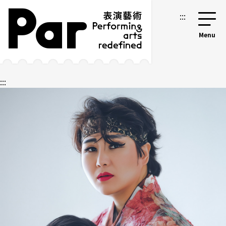
跳到主要内容区块
网站导览
:::
:::