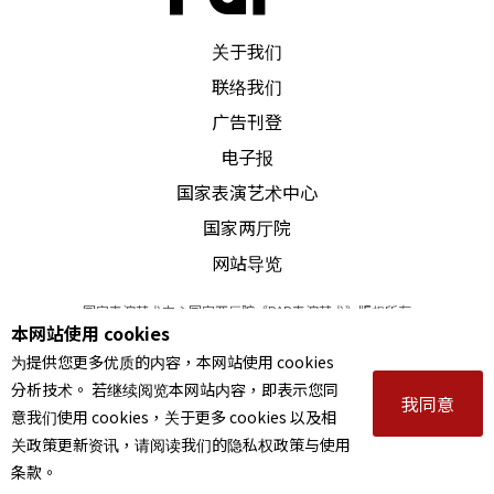
PAR 表演艺术杂志
关于我们
联络我们
广告刊登
电子报
国家表演艺术中心
国家两厅院
网站导览
国家表演艺术中心国家两厅院《PAR表演艺术》版权所有
本网站使用 cookies
©
2022
Performing arts redefined. All Rights Reserved
为提供您更多优质的内容，本网站使用 cookies
统一编号 Tax Id number 00973926
分析技术。 若继续阅览本网站内容，即表示您同
本站所提供相关演出资讯，如有异动应以主办单位公告为准。
我同意
意我们使用 cookies，关于更多 cookies 以及相
服务条款
｜
隐私权声明
｜
著作权声明
关政策更新资讯，请阅读我们的隐私权政策与使用
条款。