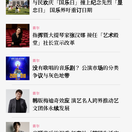
与民欢庆「国乐日」撞上纪念先烈「显
忠日」 国乐界吁重订日期
首尔
指挥暨大提琴家张汉娜 接任「艺术殿
堂」社长宣示改革
首尔
没有歌唱的音乐剧？ 公演市场的分类
争议与灰色地带
首尔
韩版梅迪奇效应 演艺名人跨界推动艺
文团体永续发展
首尔