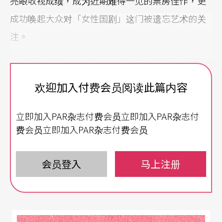
亮眼收视成绩，成为近期难得一见的票房佳作，更
成功唤起大众对「女性国剧」这门被遗忘艺术的关
注。
女性国剧源于 1948 年，由一群女性国乐艺术家组成
的「女性国乐同好会」（여성국악동호회）开创，
欢迎加入付费会员阅读此篇内容
并于 1950 年代迎来黄金时期。女性国剧的特色在于
立即加入PAR杂志付费会员立即加入PAR杂志付
全女性演员包办剧中所有角色，包含男性角色，融
费会员立即加入PAR杂志付费会员
合唱腔、舞蹈与戏剧表演。其中，扮演男性角色的
「花美男」演员更因俊美形象与精湛演技，吸引大
会员登入
马上注册
量粉丝，被誉为韩国粉丝文化的起点。然而，随著
1960 年代电视和电影等娱乐形式的普及，女性国剧
票房急剧下滑。不仅外部环境变迁影响，过度依赖