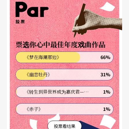
明星美男演员光环、商业化取向导致艺术性被忽略
等内部问题，也使这门独特的通俗艺术逐渐失去立
足之地，最终被排除在国家文化政策支持之外，渐
投票
渐淡出大众视野。
票选你心中最佳年度戏曲作品
66%
《梦在海潮那边》
31%
《幽恋牡丹》
1%
《转生到异世界成为嘉庆君—发现我的祖先是诈骗集团!?》
1%
《赤子》
投票看结果