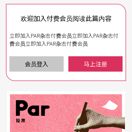
始于港口文化交会、充满实验色彩的横滨，进入高
度饱和、人声鼎沸的繁华东京；随后穿越传统脉动
欢迎加入付费会员阅读此篇内容
鲜明的京都与大阪，最终抵达海风与职人工艺共生
立即加入PAR杂志付费会员立即加入PAR杂志付
的濑户内。随著地理上的迁移，策展人们也经验一
费会员立即加入PAR杂志付费会员
段将「炫技奇观」转化为「生命实践」的身体溯源
之旅。
会员登入
马上注册
有别于主流马戏美学，在日本，艺术家正经历一场
「去技术化」的自我验证：目黑阳介在老去身体中
寻求杂耍的生命实践；山村佑理与渡边尚则分别透
过「地景杂耍」与「非人类美学」，重新定义人与
物件、重力的关系。女性艺术家如安本亚佐美与野
投票
濑山瑞希，更以高空与大环进行「阴性书写」，将