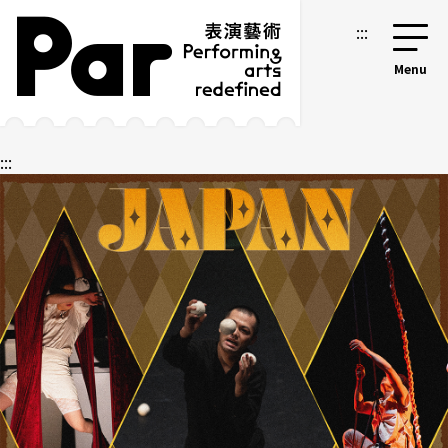
跳到主要内容区块
网站导览
:::
:::