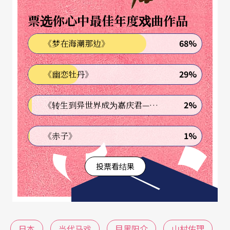
社会框架转化为抗衡重力的意志。
票选你心中最佳年度戏曲作品
这股浪潮背后的灵魂人物——「濑户内马戏工厂」创
68%
《梦在海潮那边》
办人田中未知子，致力于将马戏推向「风土」。她
29%
《幽恋牡丹》
让艺术家与石材、木工职人共创，证明马戏不只是
西方的回声，而是扎根于土地的文化探寻。
2%
《转生到异世界成为嘉庆君—发现我的祖先是诈骗集团!?》
从极致个人的「原子化」到与地景融合的「地域
1%
《赤子》
性」，日本当代马戏正以低限而诗意的姿态，重塑
我们对马戏与身体边界的想像。
投票看结果
日本
当代马戏
目黑阳介
山村佑理