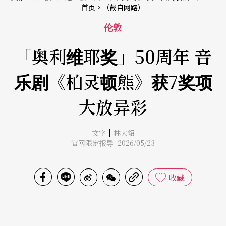
首页。（截自网路）
伦敦
「奥利维耶奖」50周年 音
乐剧《柏灵顿熊》获7奖项
大放异彩
|
文字
林大貂
官网限定报导 2026/05/23
收藏