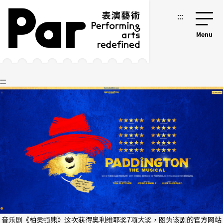
跳到主要内容区块
网站导览
:::
:::
音乐剧《柏灵顿熊》这次获得奥利维耶奖7项大奖，图为该剧的官方网站