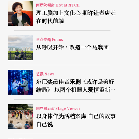
两厅院橱窗 Hot at NTCH
理工脑加上文化心 期许让老店走
在时代前端
焦点专题 Focus
从呼吸开始，改造一个马戏团
艺讯 News
东尼奖最佳音乐剧《或许是美好
结局》 以两个机器人爱情重新凝
视有限人生
四界看表演 Stage Viewer
以身体作为活档案库 自己的故事
自己说