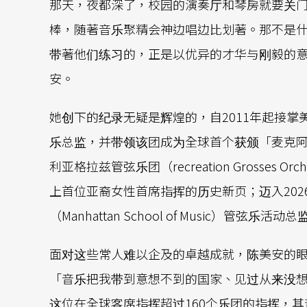
那天，夜都深了，校园的演奏厅和琴房就要关
棒，随著音乐聚精会神边唱边比划著。那不是
带著他们练习的，正是以优异的才华与刚毅的
安。
她创下的纪录无疑是辉煌的，自2011年起接掌美国芝加
乐总监，并带领该团成为全球首个获颁「麦克阿
利亚格拉兹管弦乐团（recreation Grosses 
上首位亚裔女性首席指挥的历史新页；迈入20
（Manhattan School of Music）管弦
面对这些常人难以企及的卓越成就，陈美安的
「音乐把我带到意想不到的国家、见过从来没
这位在全球客席指挥超过160个乐团的指挥，