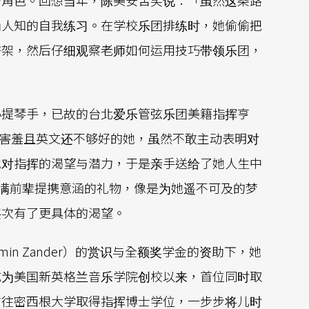
为人知的自我练习。在学校乐团排练时，她偷偷把
谱架，然后仔细观察老师如何运用技巧带领乐团，
小提琴手，已故的台北爱乐管弦乐团美籍指挥亨
客席。害羞且英文还不够好的她，虽然不敢主动表明对
她对指挥的渴望与潜力，于是亲手送给了她人生中
满前辈提携意涵的礼物，像是为她遥不可及的梦
层次有了更具体的渴望。
min Zander）的赏识与全额奖学金的资助下，她
成为美国新英格兰音乐学院创校以来，首位同时取
前往密西根大学取得指挥博士学位，一步步将儿时