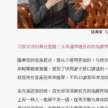
陈美安（
沉默女孩的舞台觉醒：从背诵琴谱开启的指挥
陈美安的音乐起点，是从小提琴开始的。与她
年时期极度害羞，是到了快两岁才开口讲话的
就班地在音乐班乖乖练琴，不料10岁那年参加
坐在乐团里的她，目光却深深被前方的指挥所
上有一种人，能够不发一语，仅凭手势与身体
里却深深著迷，并默默立下志愿要成为台上那