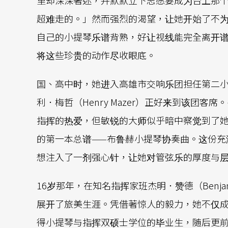
超难走的。」然而强烈的渴望，让她开始了不
自己的小提琴乐谱背熟，好让视线能完全离开
将这些珍贵的动作尽收眼底。
国、高中时，她进入高雄市交响乐团担任第二
利．梅哲（Henry Mazer）正好来到该团
指挥的热爱，但敏锐的大师似乎暗中察觉到了
的第一本总谱——布鲁赫小提琴协奏曲。这份充
想注入了一剂强心针，让她对管弦乐的厚度与
16岁那年，在知名指挥家班杰明．赞德（Benja
展开了旅美生涯。凭借著惊人的毅力，她不仅
得小提琴与指挥双硕士学位的毕业生，随后更