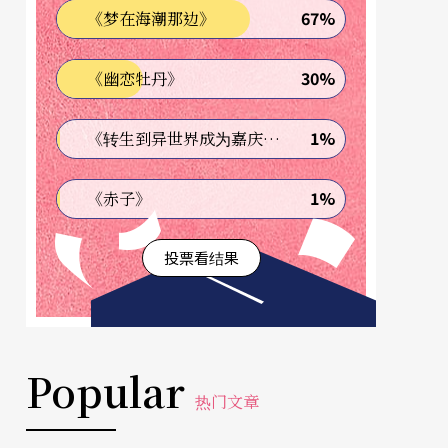
67%
《梦在海潮那边》
30%
《幽恋牡丹》
1%
《转生到异世界成为嘉庆君—发现我的祖先是诈骗集团!?》
1%
《赤子》
投票看结果
Popular
热门文章