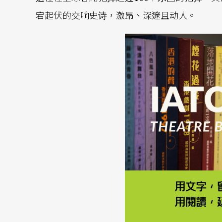
宕起伏的交响史诗，激昂、深邃且动人。