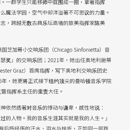
门。一群学生只能移师中庭围成一圈，拿著指挥
什么魔法学园，空气中却洋溢著不可思议的力量。
意志，跨越无数古典乐坛高墙的旅美指挥家陈美
哥小交响乐团（Chicago Sinfonietta）音
瑟奖」的交响乐团；2021年，她出任奥地利施蒂
Orchester Graz）首席指挥，写下奥地利交响乐团史
26年，她更将正式接下纽约顶尖的曼哈顿音乐学院
乐活动总监暨指挥系主任的重责大任。
眼神依然透著对音乐的悸动与谦卑，感性地说：
想过的人物。我的音乐生涯其实就是我的人生。」
其背后所经历的汗水、泪水与挫折，正如同一部跌