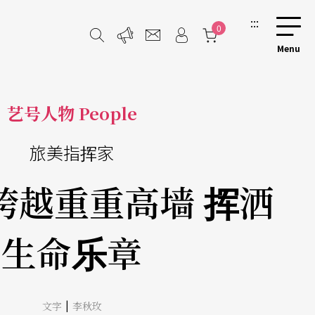
:::
0
艺号人物 People
旅美指挥家
跨越重重高墙 挥洒
生命乐章
|
文字
李秋玫