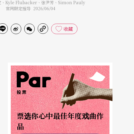
定
、
Kyle Flubacker
、
张尹芳
、
Simon Pauly
官网限定报导 2026/06/04
收藏
投票
票选你心中最佳年度戏曲作
品