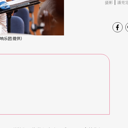
|
摄影
潘克
响乐团 提供）