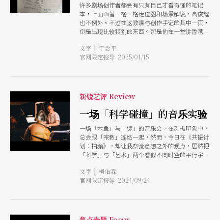
许多剧场创作者都会有只有自己才看得懂的笔记
路，二是民间团体自行发起的练功交流和小品编
本，上面画著一格一格走位图和场景解说，高俊耀
创。两者皆透露出过剩状态中对于环境的回应和焦
也不例外。不过在这教课与创作手记的其中一页，
虑。 机构类型以下述为例：2019年开办的「艋舺
倒是出现比较特别的东西。那是他在一堂讲香港电
国际舞蹈节」，今年策展主题以「Wave」为意
影的课程预备笔记。 长得像符号的手写字有著图
象，节目规划试图以量取胜，3天内有近70档演
|
文字
于念平
形结构，很像什么神秘的练功心法，其实是高俊耀
出，「期待舞蹈创作如脉动与潮流般袭卷全球」。
官网限定报导 2025/01/15
脑中的港片关系图。以「港迷」自称的他，虽然如
卫武营从2016年起以双年展模式进行的「台湾舞蹈
今的他不再港片成瘾，不过当以港片为主题进行联
平台」，今年和国艺会合作「亚洲国际策展人交流
想时，他可以扩展一圈又一圈，跟你细说英雄角色
计划」，并以「身体，是一部舞蹈史」为策展主
塑造从1980年代至今的变化、喜剧拍的发展、切入
轴，延续上届的策展主题「岛屿连结：身体上
社会阶级矛盾的主题流行等，俨然自成一派港片影
新锐艺评 Review
线」，今年同样以「在台湾这座岛屿」，如何定义
像哲学。 「我在小地方长大，会播放的电影或是
身体。台北市中山堂为转型舞蹈发展中心，去年开
香港连续剧的主题，以腥膻色为主。从小看到大，
一场「科学碰撞」的音乐实验
办「Dance Now Asia亚洲舞蹈艺术节」，作为国
一开始就建立了我看戏的角度，说不影响是不可能
内首个以舞蹈为主要规划的场馆，今年以亚洲4座
一场「木鱼」与「锣」的音乐会，在刻板印象中，
的，后来接触到其他艺术电影，才慢慢被打破。」
城市为串联方法，喊出「岛与岛，身体对身体」，
总会跟「宗教」连结一起，然而，今日在《共振计
强调从岛屿身体来连结亚洲。于此同时也有专以学
划：拍频》，却让我察觉意想之外的观点，居然把
习交流为主的平台，如：台北艺术大学舞蹈学院举
「科学」与「艺术」两个看似不同时空的平行宇
办「亚太当代舞蹈平台」，邀请旅外舞者分享国际
宙，用一体的两面来呈现。 首先，从舞台设计切
经验和身体课程。而北艺中心与法国国家舞蹈中心
|
文字
柯佑霖
入，乐器置放于四周，观众席居中，改变一般对坐
合作的「Camping Asia」，汲取后者经验与网
官网限定报导 2024/09/24
的舞台关系，看似无奇，实则富含科学动机，阶梯
络，由两地交换和夏令营营队的模式，来促成机
式的观众席在中间如一座山，打破对向乐音的干
构、艺术家与学院的三方合作。
扰，观众高矮错落于之间，巧妙形成不规则障碍
物，降低空间里的回音，规划之神奇，如黄金比例
的稳定关系，维系著著近90分钟的音场平衡。 其
焦点专题 Focus