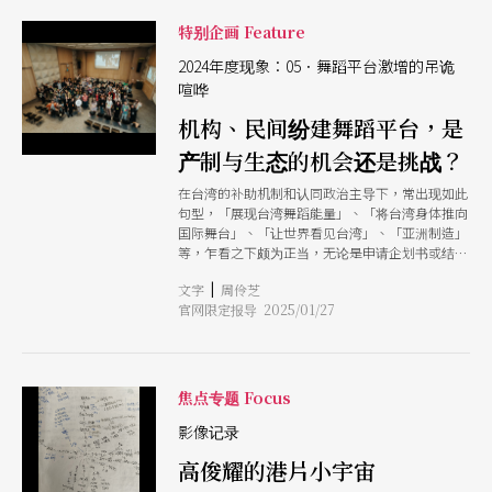
吴声杰，不只是从戏台里头走向舞台前方，被喜爱
看布袋戏孩子们称为「猴子哥哥」；他更是在大学
特别企画 Feature
之后才接触布袋戏，进而从一名二胡演奏者，闯进
布袋戏这片「武林」，随著无数位门派宗师、或民
2024年度现象：05．舞蹈平台激增的吊诡
间高人，持续进化成现在的青年好手。
喧哗
机构、民间纷建舞蹈平台，是
产制与生态的机会还是挑战？
在台湾的补助机制和认同政治主导下，常出现如此
句型，「展现台湾舞蹈能量」、「将台湾身体推向
国际舞台」、「让世界看见台湾」、「亚洲制造」
等，乍看之下颇为正当，无论是申请企划书或结案
报告上，不都得补上这几句，好展现成果之效。毕
|
文字
周伶芝
竟艺术行政们总是苦于撰写报告书上的效益和影
官网限定报导 2025/01/27
响，因为计划需要长期经营，创作的影响和美学经
验无法化约为单次的票房数字和社群媒体的热度，
却要为补助和标案审查来提出艺术最为有用的绩
效。而往往报告中可能最苦口婆心、面向整体环境
所思考的综合检讨和改进建议的部分，却是最难有
焦点专题 Focus
回声的。也所以，当开头几句是撷取自目前现有几
个舞蹈平台的活动介绍时，问题便来了，正好可作
影像记录
为处处平台之现象的反思。 先撇开艺术节不谈，
高俊耀的港片小宇宙
在整年度的舞蹈平台活动中，大致有两种形制，一
是以场馆和机构为主导，多强调国际合作和制作通