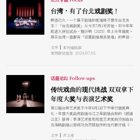
次，舞台上方的「自动」乐器，更是精髓所在，原
本看似装饰用的大小木鱼，随著风扇转动，敲敲打
台湾，有了台北戏剧奖！
打奏起乐音，若是像寺庙鼓声般响起，倒不足为
睽违已久，一个属于剧场的奖项终于要在台北发
奇，相反地，乐音高高低低，采用风铃发声原理，
生！「台北戏剧奖」从今天7月1号开始，到今年年
大小依序以丝线悬吊，简直是毕式音阶的验证，测
底进入评比试办，预计明（2025）年上半年颁奖。
量过距离、调整过音阶，方能展现这一幕。 这样
其实台湾一直都有「设置剧场相关奖项」的声音，
的一场演出，反映出「实验剧场」这个场域该创造
对内看著三金典礼的盛大举办，对外也仰望美国东
的可能性，突破传统音乐会形式，让观众不仅体验
|
文字
本刊编辑部
尼奖的颁发，既是欣羡，更是期待与期许台湾剧场
到360度环绕音场的奔跑，确确实实听见乐音从左
官网限定报导 2024/07/01
产业的成熟。本刊早在1999年5月就曾以「奖不
耳跃过，再从右耳绕回的真实感受，甚至还能发现
奖，有关系」为企画主题，从各种角度来探讨奖项
720度全域式从上而下、由前至后的音场环绕，记
需求的民意基础及技术考量，也搜集了国外知名的
得上次在剧场听见环绕式音响，已是10年前TIFA的
奖项，了解背景与特色。没想到的是，要到数十年
舞蹈空间与香港进念．二十面体合作的《如梦幻泡
后，才终于盼到了这个奖的诞生。 这次，本刊从
影》，那是生平第一次发现：原来国家戏剧院的音
话题追踪 Follow-ups
台北市政府文化局长蔡诗萍的专访开始，切入台北
响如此精密，剧场表演能像电影院产生环绕音效。
戏剧奖的缘起；也搜集了多位剧场从业人员，包含
传统戏曲的现代挑战 双双拿下
而今日，再次让我体验环绕音场，十年一遇，弥足
编导、艺术行政、剧场设计、剧评人等，提出他们
珍贵。 在整场演出中，乐音旋律其实与梵音无
年度大奖与表演艺术奖
对台北戏剧奖的看法与建议，期待这个奖项能带给
关，著实的一场音乐会，不过，若研究6个乐师演
台湾剧场更多可能。
奏顺序，会发现他们常是相对方向的一组进行演
第22届台新艺术奖于今年6月1日下午举行颁奖典
奏，碰巧6个乐师分属6个方位，与佛教里的「六道
礼，年度大奖由穷剧场与江之翠剧场合制的《感谢
轮回」产生对应关系，回到生活中，木鱼的应用场
公主》获得；表演艺术奖和视觉艺术奖则分别由台
域亦以佛教为主，好似一切尽在不言中;之中，上
北海鸥剧场以郑成功为灵感创作的当代歌仔戏《国
方风扇敲打木鱼产生的不确定性，又似乎与佛法中
姓之鬼》，和关注台湾移工处境的你哥影视社《宿
的无常连结，在眼观耳听之外，又增添不少意境。
|
文字
齐义维
舍K Tc X》获奖。3个奖项即有两组为糅和戏曲的表
最后，终曲前灯光的设计，呼应著平时观戏，三明