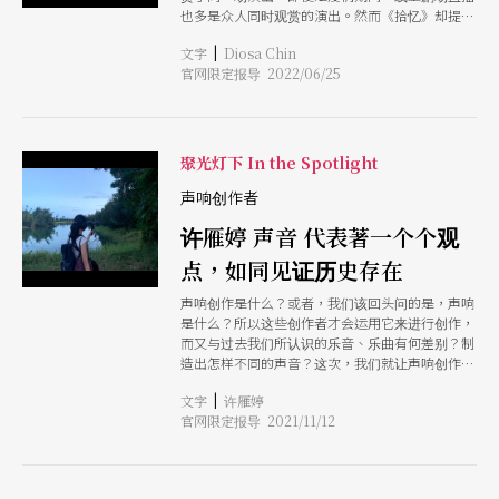
也多是众人同时观赏的演出。然而《拾忆》却提供
了截然不同的观剧体验。观剧者与表演者进行15分
|
文字
Diosa Chin
钟的一对一互动。每场演出都是独特而个人的体
官网限定报导 2022/06/25
验。
聚光灯下 In the Spotlight
声响创作者
许雁婷 声音 代表著一个个观
点，如同见证历史存在
声响创作是什么？或者，我们该回头问的是，声响
是什么？所以这些创作者才会运用它来进行创作，
而又与过去我们所认识的乐音、乐曲有何差别？制
造出怎样不同的声音？这次，我们就让声响创作者
许雁婷，透过文字，让我们展开另一种聆听。
|
文字
许雁婷
官网限定报导 2021/11/12