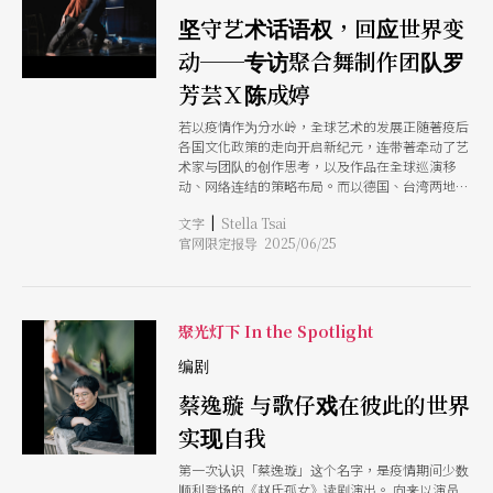
式之中，将可能模糊表演与实的界线，使表演者的
坚守艺术话语权，回应世界变
本质无所遁形，是SOLO形式中另一层次惊人的展
现。
动──专访聚合舞制作团队罗
芳芸Ｘ陈成婷
若以疫情作为分水岭，全球艺术的发展正随著疫后
各国文化政策的走向开启新纪元，连带著牵动了艺
术家与团队的创作思考，以及作品在全球巡演移
动、网络连结的策略布局。而以德国、台湾两地为
核心，长期与欧陆艺术机构进行交流与合作的「聚
|
文字
Stella Tsai
合舞制作团队」（Polymer DMT），正处于全球趋
官网限定报导 2025/06/25
势变动的体感第一排。
聚光灯下 In the Spotlight
编剧
蔡逸璇 与歌仔戏在彼此的世界
实现自我
第一次认识「蔡逸璇」这个名字，是疫情期间少数
顺利登场的《赵氏孤女》读剧演出。 向来以演员