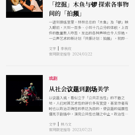
「挖掘」木鱼与锣 探索各事物
间的「拍频」
一进到排练室里，林林总总的「木鱼」及「锣」映
入眼前，大到一百多、小到十几公分的体积，上百
件的数量教人咋舌，发出的各种声响也令人惊艳。
一公声艺术的新计划「共振计划：拍频」，就即将
用这两种台湾传统在地工艺制品作为乐器，探索声
|
文字
李秋玫
音的艺术，找出人与乐器之间的各种相互关系。
官网限定报导 2024/03/22
从2021年以木鱼为共振计划做到现在，跑过木鱼工
厂少说也有50趟了！赖奇霞与林炜杰两位主创者回
忆：最初看到做木鱼的影片，两人随即抱著热情前
往拜访。身为击乐家与作曲家的他们，体验的全是
西洋音乐的视角，直到了工厂才真正发现，原来一
戏剧
向被视为法器的木鱼，竟然有那么丰富的声音美
感。对他们来说，原本最直接的就是辨识音高，然
从社会议题到剧场美学
而工艺师一边敲一边调整木鱼，那个声音的闷响
以议题入戏，看似立于「公共正当性」的不败之
度、明暗度、漏音等音色，却是他们从来没有想过
地，人们对其艺术性的评价多有宽贷，甚至作者有
的。锣也是，敲完之后的尾音长度、泛音、嗡嗡声
时也以政治正确性的表达为目的，使议题的延展性
等，都能够经由师傅的手艺调整。在跟他们讨教过
僵死于剧场中，演完公共性也随之中止。政治性和
后才知道可以有那么多变化，顿时拓展了他们的耳
美学性，仿佛两难之局，很少作者能让每一个剧场
界，而且一头埋进去。
|
文字
林乃文
调度、每一寸呼吸、每一声响、每一转身，既是政
官网限定报导 2023/07/21
治的，同时也是美学的，无需讳莫如深，也无需靠