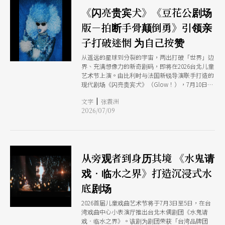
《闪亮贵宾犬》《豆花公剧场
版－拍断手骨颠倒勇》引领亲
子打破迷惘 为自己按赞
从遥远的星球到分裂的宇宙，两出打破「世界」边
界、充满想像力的新奇剧码，即将在2026台北儿童
艺术节上演。由比利时与法国新锐导演联手打造的
现代剧场《闪亮贵宾犬》（Glow！），7月10日至
12日于台北表演艺术中心蓝盒子开演；台湾在地
|
文字
张震洲
「义兴阁掌中剧团」推出的《豆花公剧场版－拍断
2026/07/09
手骨颠倒勇》，7月11日、12日将于水源剧场摇滚
登场。
从旁观者到身历其境 《水鬼请
戏．临水之界》打造沉浸式水
底剧场
2026首届儿童戏曲艺术节将于7月3日至5日，在台
湾戏曲中心小表演厅推出台北木偶剧团《水鬼请
戏．临水之界》。该剧为剧团荣获「台湾品牌团