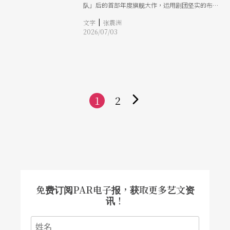
队」后的首部年度旗舰大作，运用剧团坚实的布袋
戏功底，继前一年度高规格声响设计的《赤子》，
|
文字
张震洲
再度跨界至科技艺术与沉浸式剧场体验，透过即时
2026/07/03
运算影像、动画投影、雷射光幕，打造水底与阴阳
交界的魔幻场域，邀请观众走进剧场，从旁观者变
为身处其中的参与者，将「布袋戏X科技艺术X沉浸
式剧场」的实践与体验再进化，打造「未来进行
式」。
1
2
下
一
页
免费订阅PAR电子报，获取更多艺文资
讯！