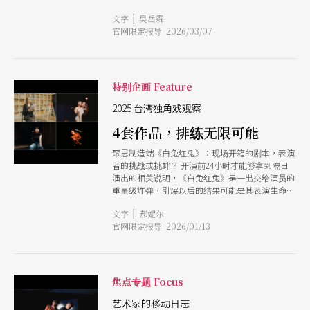
于《ALL读物》连载，并在2005年8月于文艺春秋出
是选择在剧场里与孩子进行一场平等的对话。面对
|
文字
吴岳霖
版。小说出版后即受到广大回响，陆续翻译为多国
台下那群尚未被理性符号框架、全然依赖感官的
官网限定报导 2026/03/07
语言，而日本、韩国、中国、印度皆有电影版上
「野生」观众，创作者必须把规矩与调度隐藏在光
映，日本、中国亦有舞台剧改编，台湾则至去
影与走位之中，甚至必须勇敢地与孩子谈论离去、
（2025）年底才正式推出舞台剧，由莫子仪、梅若
死亡与负面情绪。 有趣的是，这趟向儿童靠近的
颖、叶文豪、高英轩等人主演。 《嫌疑犯X的献
旅程，最终似乎反过来疗愈了被科班训练、与专业
身》舞台剧于台北首演后，将陆续于高雄、台中巡
评论捆绑的导演自身。透过孩子的眼睛，重新凝视
特别企画 Feature
演。而在首演过后，我特别感受到「剧场版与原著
剧场发生的那一刻，找回「故事怎么讲最有趣」的
小说间的接近程度」以及「全剧给予的体感时
2025 台湾独角戏观察
初心。
间」；因此，本文将透过与《嫌疑犯X的献身》舞
4套作品，排练无限可能
台剧编导吴维纬、制作方「笨鸟工作室」的讨论，
解答制作背后的几项关键，也提供未来有志投入于
聚思制造端《白兔红兔》：现场开箱的剧本，表演
IP改编剧场的制作团队不同面向的思考。
者的挑战或挑衅？ 开演前24小时才能够拿到隔日
演出的相关说明，《白兔红兔》是一出交给演员的
重量级炸弹，引爆以后的结果可能是其表演生命的
升华或者毁灭？此实验剧作是伊朗剧作家 Nassim
|
文字
郝妮尔
Soleimanpour 的大胆实验，2022年末聚思制造端
官网限定报导 2026/01/13
尝试引入，遵从剧作家的指引，在正式演出当下才
能让演员「现场开箱剧本」，当下对照著剧本中的
「你我他」，在不同的演员思考路径之下，指涉的
代词及权利关系也将跟著改变。这个作品从另一个
角度将表演及故事的魅力全权赋予演员，然而一场
焦点专题 Focus
「几乎无法事前准备」的表演，之于表演者来说，
挑战与挑衅仅是一线之隔。观众将在这样的表演形
艺术家的移动日志