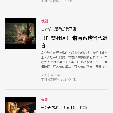
官网限定报导 2024/06/03
演艺术作品，且不约而同地对传统形式与技艺的现
三暗的演前暗语，随著环绕闪烁的光影，剧场外的
代意义有所讨论与探索，得奖别具意义。 本届决
人生也即将启幕。 回到剧名的「共振」二字，乐
选团由戏剧学者林鹤宜担任主席，带领艺评人张晴
音是透过共振产生，这是「科学」的一面，而「艺
文、电影导演黄亚历、制作人孙平、旅法艺术家郑
术」的价值，何尝不是透过创作者与观众的共振而
淑丽（CHEANG Shu Lea）、澳洲阿德雷德南澳美
戏剧
生？
术馆馆长萝娜．迪芬波特（Rhana Devenport
ONZM）与德国柏林Radialsystem艺术中心总监马
在梦想失落后接受平庸
提亚斯．摩尔（Matthias Mohr）进行3天高浓度的
《门禁社区》 谱写台湾当代寓
讨论。评审团给予《感谢公主》高度肯定，认为其
文本结构细腻，深刻展现传统梨园戏与现代剧场的
言
艺术特质和技法，穷剧场与江之翠剧场在各自专长
之处找寻对话与交融的空间，为当代剧场与传统戏
这个地方曾经是海底，后来变成陆地；曾经寸草不
曲开拓新的共作可能，同时亦于艺术辩证中，体现
生，之后一片碧绿。它曾经见证残酷的罪行，也有
生命难能承受之重。（注1）《国姓之鬼》则无论
过令人感动的事迹；人类在此互相杀戮，也在此互
在叙事结构、演员表现与题材处理上，展现出积极
相扶持。有人在此出生，有人在此死去，既是坟
的实验性，演员本身的深厚表演功力，将形式消化
场，也是摇篮；它曾经是人间炼狱，也曾是神圣之
并展演出传统戏曲当代的新路径。（注2）
|
文字
齐义维
地。 ──纪蔚然，《门禁社区》 这是一场战战兢
官网限定报导 2024/04/11
兢的采访。曾在受访人的课堂内认真听取才华，赞
叹师者的观察与诠释。而在翻遍《门禁社区》剧本
与宣传资料后，种种的疑问堆叠成册。直到访问结
束，才敢大胆结论：或许只有擅长处理写意与抽
象，将文字与节奏玩得诗意而深刻甚至带点疯狂的
音乐
导演符宏征，才能扎实透析出剧作家纪蔚然笔下那
些虚实共存的场景里渗透出的醒世意味，并搬演成
一公声艺术「共振计划：拍频」
为当代台湾人际与社会的现世寓言。