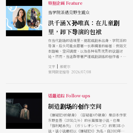
机会使然，于浩威置身其中，像是一个对星空许愿
特别企画 Feature
的大男孩，梦想在流星消失以前就倏忽实现了？
当学院派遇见野生观众
洪千涵Ｘ孙唯真：在儿童剧
里，卸下导演的包袱
在当代剧场的语境里，提起戏剧系出身、学院派的
导演，后头可能会跟著一长串精准的标签：例如文
本隐喻、空间调度、以及各种有形无形的议题讨
论。然而，当这群带著严谨戏剧训练的创作者，将
目光投向充满随机性、极度诚实、的「儿童剧」现
|
文字
郝妮尔
场，那又会变得如何呢？ 本文是导演洪千涵与孙
官网限定报导 2026/07/08
唯真的对谈。她们同样毕业于国立台北艺术大学戏
剧系，在校期间从未修过任何一堂与儿童剧相关的
课程，且不约而同地，两人对于对儿童剧的理解，
最初仅仅定锚于自身的童年记忆，或是陪伴家族后
辈的生命经验。然而，当她们真正跨入这个领域，
话题追踪 Follow-ups
各自谈起她们的创作，如《小路决定要去远方》、
《我，有一个问题？》、《掰掰见习生》与《永远
制造剧场的创作空间
不要长大的地方》等作品时，彼此都更加确定，儿
《嫌疑犯X的献身》（容疑者Xの献身）是日本作家
童剧并非只是儿童的游戏，且或许，其间饱含的信
东野圭吾（1958/2/4-）的长篇推理小说，也是
任连结、投入的程度，更靠近剧场的本质。 在对
「伽利略系列」（ガリレオシリーズ）的第3本小
谈中，两位导演温柔地拆解了社会对儿童剧的刻板
说。该小说最初以《嫌疑犯X》为名，自2003年起
印象，一边创作也仿佛一边与童年的自己对话，于