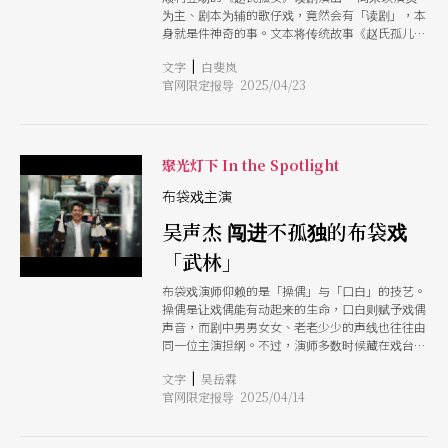
为主、剧本为辅的歌仔戏，竟然会有「读剧」，本
身就是件神奇的事。文本将传统故事《赵氏孤儿》
改了设定，主角由男转女又女扮男装，一方面挑战
|
文字
白斐岚
了古典叙事建构于父系伦理的个人身分与社会价
官网限定报导 2025/04/23
值，另一方面也对应歌仔戏多由女性出演男性角色
的表演体系，戏里戏外都让人眼睛为之一亮，既松
动歌仔戏行之有年的「规矩」，却又好似向其致
敬。 要说是蔡逸璇是有意识地选择「革新」歌仔
戏，不如说是歌仔戏自己找上蔡逸璇。
聚光灯下 In the Spotlight
布袋戏主演
吴声杰 闯进不孤独的布袋戏
「武林」
布袋戏演师仰赖的是「操偶」与「口白」的技艺。
操偶是让戏偶能有动起来的生命，口白则赋予戏偶
声音，而剧中男男女女、老老少少的声线也往往由
同一位主演担纲。不过，演师多数时候藏在戏台后
头。但随著现代剧场的介入，演师的「现身」成为
|
文字
吴岳霖
全新课题，也是多数布袋戏团陆续尝试的创作方
官网限定报导 2025/04/14
法。其中，台北木偶剧团大概在2019年前后开始有
此尝试，借此去找寻人与偶间的共鸣，以及两者存
在于舞台的平衡。 身为台北木偶剧团主演之一的