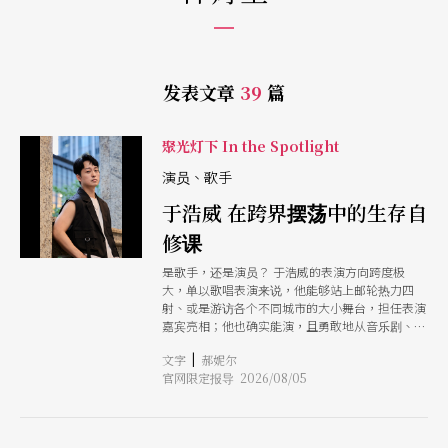
发表文章
39
篇
聚光灯下 In the Spotlight
演员、歌手
于浩威 在跨界摆荡中的生存自
修课
是歌手，还是演员？ 于浩威的表演方向跨度极
大，单以歌唱表演来说，他能够站上邮轮热力四
射、或是游访各个不同城市的大小舞台，担任表演
嘉宾亮相；他也确实能演，且勇敢地从音乐剧、跨
至歌仔戏、乃至电视节目多种形式的演出。采访之
|
文字
郝妮尔
初，开宗名义询问他如何看待自己的角色身分，哪
官网限定报导 2026/08/05
一定位更符合他心之所向？然他只是平静地说，
「在台湾，定位这件事情，好像不完全能由自己决
定。」 这句话说得很客气，但理解他的演艺之路
后，会知道他的演艺生活几乎是缘分与运气的参半