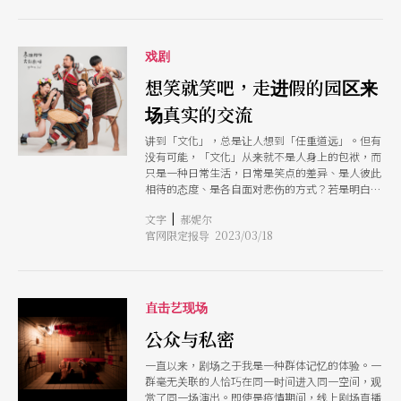
评家脑补。 乌犬剧场深耕青少年剧场多年，《麻
嗨猴》出世令人眼前一亮，是近年难得充满剧场叙
事魅力、且无损议题深度的好作品。 互相监看的
世界 表演区将座位剖成两半，让观众对向而坐，
戏剧
相望观视。宛如媒体无远弗届的现代社会，到处都
是监看之眼。剧场中央从天垂下一条红色粗麻绳，
想笑就笑吧，走进假的园区来
悬于板床上方，迅速揭开本剧主题：一具在拘留室
场真实的交流
上吊的尸体，没有遗书，7天无人认领。他，23岁
的用药者，李志豪，名字被一遍又一遍地提起，在
讲到「文化」，总是让人想到「任重道远」。但有
流言蜚语、众说纷纭之时，旁观者也成了吃瓜群
没有可能，「文化」从来就不是人身上的包袱，而
众。 4名演员，利用布雷希特的疏离技法，进出于
只是一种日常生活，日常是笑点的差异、是人彼此
扮演者与述说者之间。他们以流动如水银的动作模
相待的态度、是各自面对悲伤的方式？若是明白这
拟，动静错落有致的对话抛接，诱导群众不断变换
些，走进《泰雅文创精神剧场》后，我们也许就敢
方位和视角，展开推理。议题的设置也随之满场地
|
文字
郝妮尔
扯开嘴、放声大笑了。 本戏是编剧游以德入围台
飞奔起来：毒品是产业，一条供需完整的地下经
官网限定报导 2023/03/18
湾文学奖的原创剧本，由徐堰铃担当导演。全剧有
济；毒品管制是政策，视国情而不同；毒品是用
许多可能让人笑到内伤的台词。游以德说：「对我
药，既合理又合法；毒品是社会规训的破坏剂，好
来说，这层新鲜感的『笑果』大概源自于许多人不
用于青少年族群中最后众人目光终于停落在李志豪
熟悉这样的说话方式，但这就是一直存在于台湾
（王肇阳饰）身上，回到年轻的生命为何陨落的探
的、原住民里的日常生活。」
直击艺现场
问。以李志豪的身体作为线索，追索他戛然而止的
青春与毒品的勾连历程，刨出一个被世界遗弃的视
公众与私密
角。
一直以来，剧场之于我是一种群体记忆的体验。一
群毫无关联的人恰巧在同一时间进入同一空间，观
赏了同一场演出。即使是疫情期间，线上剧场直播