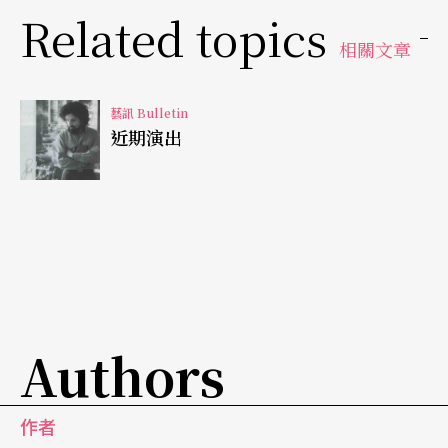
Related topics
兩年前，鄭小瑛又與大提琴家司徒志文共同籌辦了
相關文章
大陸第一支業餘女子室内樂隊「愛樂女」，計有廿
藝訊 Bulletin
多位成員，均爲中央文藝團體或院校中的佼佼者，
近期演出
年齡由二十多至六十多。兩年來已演出了五十多
場，其中半數在北京各大學院校演出，演出前鄭小
瑛仍主持二十分鐘的普及音樂知識講座。
〔中國大陸〕
劉霖
出任中音院院長
Authors
中國文化部副部長陳昌本，於七月八日北京中央音
作者
樂學院教職員大會上宣佈，文化部已委任作曲家劉