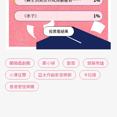
2%
《轉生到異世界成為嘉慶君—發現我的祖先是詐騙集團!?》
今年六十二歲的鄭小瑛坦言近年在中央歌劇院的工
作有些力不從心，深感在「大鍋飯」的體制下，既
1%
《赤子》
無力改善劇院的排練效果，而工作又繁重，已使她
投票看結果
感到疲累，便不如將精力集中去做自己喜愛的音樂
推廣工作。
鄭小瑛對音樂普及工作的開始，來自一次尷尬難忘
蘭陽戲劇團
鄭小瑛
劉霖
齋藤秀雄
的經驗──中央歌劇院在北京首演西洋歌劇《茶花
小澤征爾
亞太作曲家音樂節
卡拉揚
女》時，全劇幾乎是在觀衆的談笑聲、咳嗽聲、嗑
瓜子聲中勉强演完。自此，她便積極從事向大衆普
香港管弦樂團
及古典音樂的工作。十多年來，她在演出前二十分
鐘義務給聽衆義務講解，已有六百多場，聽衆多達
二十萬人次。