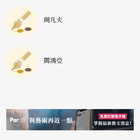
霖，接替于潤洋，擔任中央音樂學院院長職務。
周凡夫
劉霖現年五十二歲，早年於中央音樂學院作曲系畢
業，曾赴法國巴黎音樂師範學院深造三年。返國後
回母校任教，曾擔任過作曲系副主任及副院長職
務，寫有管弦樂作品《那達慕》、組曲《櫻花時
閻鴻亞
節》等。
〔獨立國協〕
兩俄裔大師心情複雜
被認爲是當今偉大作曲家之一，自九○年定居於德
國漢堡的施尼特克（Alfred Schnittke），於九○年