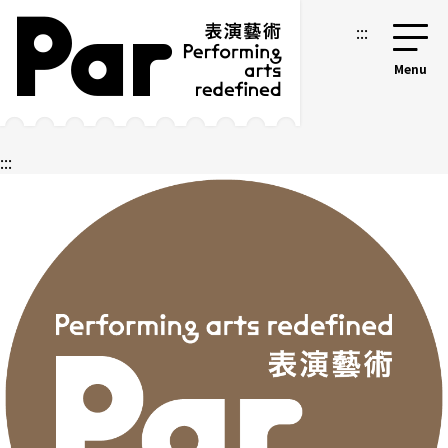
跳到主要內容區塊
網站導覽
:::
:::