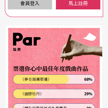
會員登入
馬上註冊
及法國默劇出身的孫麗翠等。預計以兩年爲期，承
習目前宜蘭僅存的四齣傳統戲碼《呂蒙正》、《陳
三五娘》、《山伯英台》、《什細記》，及北管
戲、四平戲、跳鍾馗，並計畫每年推出一齣新創的
現代歌仔戲。首次演出定在明年五月底。
投票
〔中國大陸〕
票選你心中最佳年度戲曲作品
鄭小瑛
辭職專心辦「愛樂女」
68%
《夢在海潮那邊》
著名女指揮家鄭小瑛，最近已辭去北京中央歌劇院
首席指揮的職務，專心投入「愛樂女」室内樂團的
29%
《幽戀牡丹》
工作。