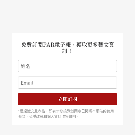
完成的第二大提琴協奏曲，在五個樂章中混和了憂
傷、莊嚴、詩意、歡樂、熱情，既有低迴的沈思，
又有猛烈的激情。這當然是這位今年五十八歲的俄
裔作曲家數十年來豐富的人生體驗的心聲。但從該
免費訂閱PAR電子報，獲取更多藝文資
作品於去年六月在倫敦灌錄的世界首演CD（SK482
訊！
41）的演繹中，更使人相信，在音樂中同樣傾訴了
擔任獨奏的俄裔大提琴大師羅斯卓波維契（Rostrop
ovich）的複雜心聲。
這位今年已六十五歲的大提琴家，最近已正式宣
立即訂閱
佈，一九九四年將會辭去美國國家交響樂團音樂總
*通過遞交此表格，即表示您接受並同意已閱讀本網站的使用
條款，私隱政策和個人資料收集聲明。
監的職位，以便騰出更多的時間，爲百廢待興的俄
羅斯祖國服務。