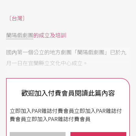
〔台灣〕
蘭陽戲劇團
的成立及培訓
國内第一個公立的地方劇團「蘭陽戲劇團」已於九
月一日在宜蘭縣立文化中心成立。
宜蘭是歌仔戲的發源地，而今老一代的藝人卻相繼
凋零，技藝瀕臨失傳。以往學校内的傳習課程，學
歡迎加入付費會員閱讀此篇內容
生畢業之後即難以爲繼，「蘭陽戲劇團」於是公開
立即加入PAR雜誌付費會員立即加入PAR雜誌付
招考新人十七名，提供優渥的薪資及出路保障，從
費會員立即加入PAR雜誌付費會員
事傳統劇藝及現代劇場觀念、技術的培訓，師資包
括廖瓊枝、呂仁愛、莊進才、林松輝、學者林茂賢