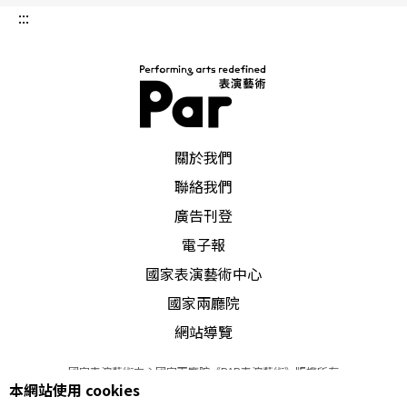
:::
〔日本〕
日本擧辦齋藤紀念音樂會
在東京西北一百七十七公里，以溫泉及古堡聞名的
PAR 表演藝術雜誌
關於我們
松本市，將於九月上旬舉行爲期兩周的齋藤紀念音
聯絡我們
樂節。今年五十七歲的日本指揮家，波士頓交響樂
廣告刊登
團的音樂總監
小澤征爾
，將會返回日本主持大局，
電子報
並會指揮齋藤紀念交響樂團演出中的四場音樂會。
國家表演藝術中心
國家兩廳院
齋藤秀雄
（Hideo Saito）是日本著名音樂教育家，
網站導覽
是東京恫朋學園（Tokyo's Toho School）的創辦
國家表演藝術中心國家兩廳院《PAR表演藝術》版權所有
人，小澤征爾於一九五九年在該校以作曲及指揮首
本網站使用 cookies
©
2022
Performing arts redefined. All Rights Reserved