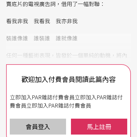
賣底片的電視廣吿詞，借用了一幅對聯：
看我非我 我看我 我亦非我
裝誰像誰 誰裝誰 誰就像誰
任何一種藝術表現，皆發於一個單純的動機，將內
容透過適當的形式傳達出來，並產生獨特的風格，
是每一個創作人都在做的。試將「說學逗唱」的橫
歡迎加入付費會員閱讀此篇內容
向平列關係抹消，改爲縱向串連關係，就變成：
立即加入PAR雜誌付費會員立即加入PAR雜誌付
「
相聲
是一種以『說』爲基本形式的表演藝術，透
費會員立即加入PAR雜誌付費會員
過學、唱等方法，傳達內容，並建立『逗』的風
格。」
會員登入
馬上註冊