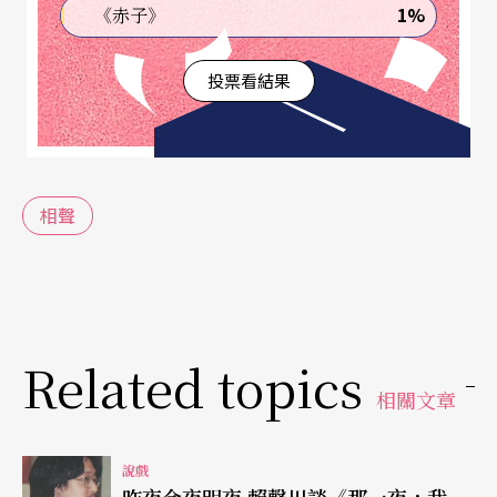
自己，否則便直接演了一個角色；又不能完全抛掉
1%
《赤子》
本來的眞自己，否則演員的獨立特質將被抹殺。此
投票看結果
說非是要誇顯相聲演員之能，而是提醒，在演出相
聲的時候，要精確認知，放鬆從事。「自己」、
「敍事人」及「角色」即是相聲表演的三個層次。
相聲
而「抖包袱」可以說是相聲表演的代名詞，「裝包
袱」則是相聲創作的代名詞。我們來看看怎麼裝一
個包袱：首先要將最外的大方巾舖平，然後將物事
一件一件齊整、穩當地疊好、裝入，再方巾四角，
Related topics
分兩次對角紮起，這便是一個包袱。相聲的包袱，
相關文章
由此引申而來。傳統的理論，將裝包袱的技巧，分
類成二十二種，此說並不科學，且有膨脹分類之
說戲
昨夜今夜明夜 賴聲川談《那一夜，我