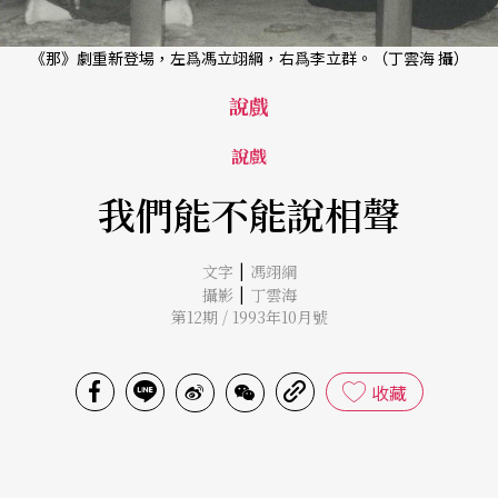
《那》劇重新登場，左爲馮立翊綱，右爲李立群。（丁雲海 攝）
說戲
說戲
我們能不能說相聲
|
文字
馮翊綱
|
攝影
丁雲海
第12期 / 1993年10月號
收藏