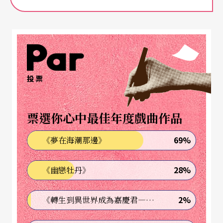
相聲，能不能「裝誰像誰」？部份從事專業表演的
演員（包括各種媒體的演員），其對表演的認知，
只停留在「把角色演好」這個層次上，對二十世紀
初的寫實主義而言，這個想法是正確的；但在寫實
主義之前與之後，這個想法則是可笑的。中國的表
投票
演體系中，「敍事」與「代言」不能偏廢，相聲表
演更出於此一體系，游走於敍事、代言之間。
票選你心中最佳年度戲曲作品
一個演員表演相聲，就段子內容講述時，他是個
69%
《夢在海潮那邊》
「敍事人」；說到某個人物，他要飾演那個人，成
28%
《幽戀牡丹》
爲暫時的「角色」；最難拿揑的是「自己」。「自
己」這個層次，指的不是演員眞正的自己，而是表
2%
《轉生到異世界成為嘉慶君—發現我的祖先是詐騙集團!?》
演時，台上的自己，難即難在不能在台上假扮一個