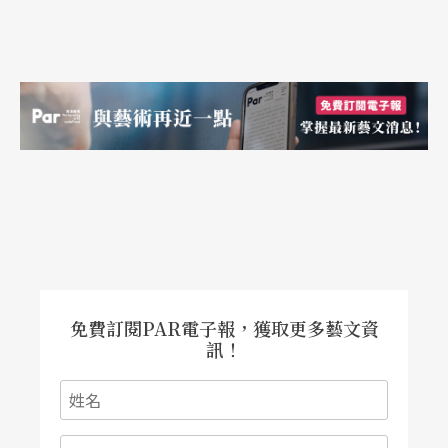
二、寫作。作家寫成脚本；演員將腦力激盪的筆記
作結構性的整理。亦即使用二原則四法門之時。
三、排演。已沒有作家的事；演員將絕大部份的內
容及形成做成決定，並精確地練習每一個包袱的抖
法。
四、臨場。視場上各種因素而決定細微的變化。表
演的三層次至此方才完全建立。
免費訂閱PAR電子報，獲取更多藝文資
我們可以看出來，相聲段子不到臨場演出，不算是
訊！
完成創作，臨場表現，往往是段子成功與否的決定
時刻。畢竟，包袱得抖在衆人面前。此四階段之
說，與傳統硏究大不相同，實因時代變遷，我們應