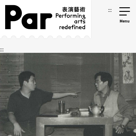
跳到主要內容區塊
網站導覽
:::
:::