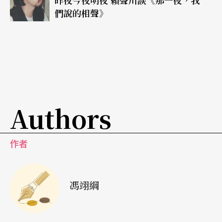
嫌，茲歸納成二原則四法門：「鋪平墊穩」、「三
們說的相聲》
翻四抖」、此爲二原則。「性格褒貶」、「俏皮諧
音」、「巧辯岔說」、「邏輯矛盾」，此爲四法
門。我們不能產生誤會：說創作某一個段子，用某
一原則、某一技法即可；此原則、法門，必須件件
熟巧，隨機運用。
Authors
脚本，對相聲而言是可有可無的東西。但不論是作
家，白紙黑字地寫成脚本也好，或演員即興創作也
作者
好，相聲創作的完成必須要經過四個階段：
馮翊綱
一、即興。對脚本作家而言是收集素材，規劃大
綱；對演員而言則是腦力激盪。