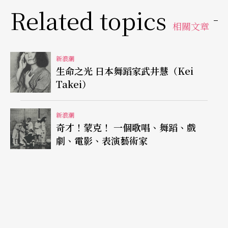
著。當比爾提及想到外面世界看看時，就是曾經在
Related topics
相關文章
阿姆斯特丹待過的阿尼建議他去歐洲開開眼界的。
而阿尼之所以會跨進舞蹈界，則可說是受到比爾的
新浪潮
鼓動。比爾建議阿尼和自己一起參加一個接觸即興
生命之光 日本舞蹈家武井慧（Kei
的硏習會，那種聽任肢體自由發展的經驗，也點燃
Takei）
了阿尼對舞蹈的好奇與喜愛。於是，他也開始學習
新浪潮
現代舞和芭蕾舞的技巧。儘管阿尼的個性不喜歡承
奇才！蒙克！ 一個歌唱、舞蹈、戲
受嚴格的訓練模式，但他仍然強迫自己定期接受身
劇、電影、表演藝術家
體訓練，這種伴隨汗水和淚水練舞的日子，至少也
有五年之久。
比爾和阿尼自從與舞蹈結緣後，就繼續在這個領域
內成長，他們不僅擴展自己的肢體經驗，並將累積