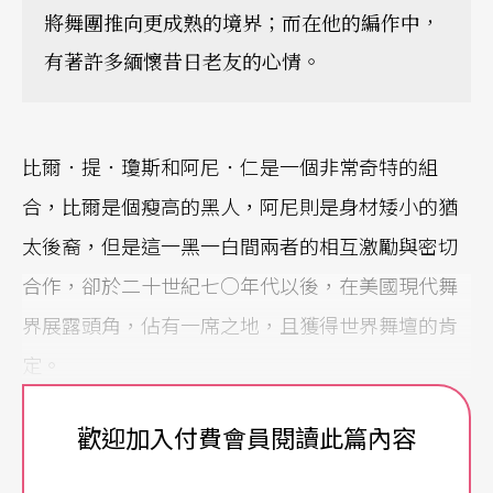
將舞團推向更成熟的境界；而在他的編作中，
有著許多緬懷昔日老友的心情。
比爾．提．瓊斯和阿尼．仁是一個非常奇特的組
合，比爾是個瘦高的黑人，阿尼則是身材矮小的猶
太後裔，但是這一黑一白間兩者的相互激勵與密切
合作，卻於二十世紀七○年代以後，在美國現代舞
界展露頭角，佔有一席之地，且獲得世界舞壇的肯
定。
比爾來自一個宗敎信仰濃厚的家庭，對他而言，宗
歡迎加入付費會員閱讀此篇內容
敎就是要敎導人類如何組織這個世界。而今，藝術