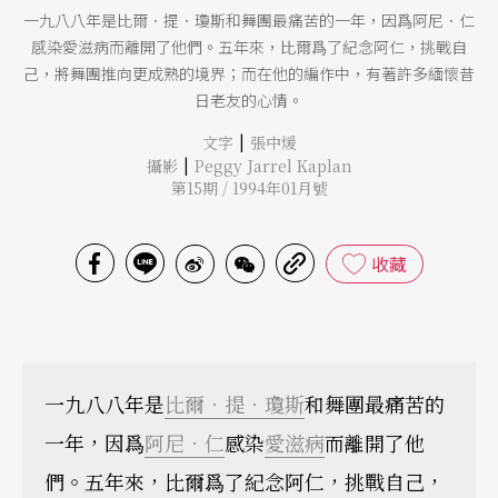
一九八八年是比爾．提．瓊斯和舞團最痛苦的一年，因爲阿尼．仁
感染愛滋病而離開了他們。五年來，比爾爲了紀念阿仁，挑戰自
己，將舞團推向更成熟的境界；而在他的編作中，有著許多緬懷昔
日老友的心情。
|
文字
張中煖
|
攝影
Peggy Jarrel Kaplan
第15期 / 1994年01月號
收藏
一九八八年是
比爾．提．瓊斯
和舞團最痛苦的
一年，因爲
阿尼．仁
感染
愛滋病
而離開了他
們。五年來，比爾爲了紀念阿仁，挑戰自己，