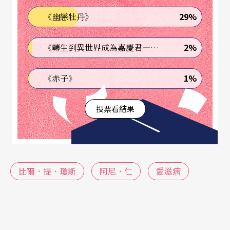
（Erick Hawkins）和康寧漢（Merce Cunningha
29%
《幽戀牡丹》
m）等動作技巧。而且，爲了擴展視野更加了解舞
2%
《轉生到異世界成為嘉慶君—發現我的祖先是詐騙集團!?》
蹈藝術，求學期間，他曾到歐洲的阿姆斯特丹學
舞，並於回美後轉入他認爲較理想的另一所紐約州
1%
《赤子》
立大學（College at Brockport），以滿足自己對舞
蹈的強烈企求。
投票看結果
相遇於賓漢頓大學
阿尼和比爾在賓漢頓大學相遇，當時阿尼是主修藝
比爾．提．瓊斯
阿尼．仁
愛滋病
術史的學生，他雖然也有點運動天份，但是未曾上
過任何正式舞蹈課，反而在攝影方面展現了不凡的
才華。自從和比爾成了好朋友之後，彼此互相影響