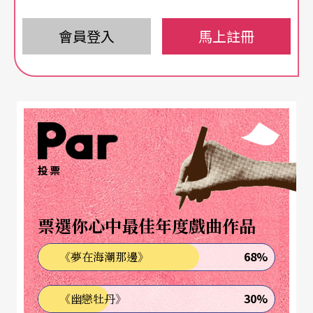
等十—位藝術家。
會員登入
馬上註冊
同時七月至九月，當代傳奇劇場、太古踏舞團、台
北越界舞團、臨界點劇象錄劇團、光環舞集也將陸
續前往演出。導演李安的電影《喜囍宴》，亦將配
合藝術節的舉辦在當地放映。
投票
（編輯室）
〔澳洲〕
票選你心中最佳年度戲曲作品
1996
年國際舞蹈節
68%
《夢在海潮那邊》
將於七月一日至二十日在澳洲墨爾本舉行的九六年
30%
《幽戀牡丹》