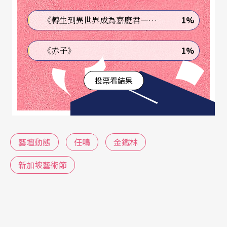
國際舞蹈節，主題是「來自傳統文化的新舞蹈」。
1%
《轉生到異世界成為嘉慶君—發現我的祖先是詐騙集團!?》
舞蹈節的行程內容包括七月一日至六日國際舞蹈聯
1%
《赤子》
盟亞太舞蹈中心會議，七月六日年度會報，以及來
自世界各國舞蹈學院的演出，七月七日至十二日爲
投票看結果
澳洲舞蹈專業科系畢業生針對就業、出路的交流（o
ption'96）。
（編輯室）
藝壇動態
任鳴
金鐵林
〔印尼〕
新加坡藝術節
印尼舞蹈節
將於七月二十五日至三十一日在雅加達舉行的舞蹈