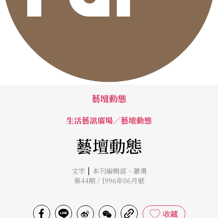
藝壇動態
生活藝訊廣場／藝壇動態
藝壇動態
|
文字
本刊編輯部
、
蕭勇
第44期 / 1996年06月號
收藏