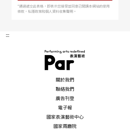
極大成功，赫斯頓稱讚他是：「非常謙虛又有才華
*通過遞交此表格，即表示您接受並同意已閱讀本網站的使用
的年輕人。」在評選之前，任鳴還獲得「北京市優
條款，私隱政策和個人資料收集聲明。
秀靑年知識分子」稱號。
:::
（蕭勇）
金鐵林
出任中國音樂院院長
金鐵林接任中國音樂學院院長。五十五歲的金鐵
PAR 表演藝術雜誌
關於我們
林，一九六〇年考入中央音樂學院，師從著名聲樂
聯絡我們
敎育家沈湘，畢業後從敎，歷任中國音樂學院聲樂
廣告刊登
系副主任，李谷一、彭麗媛、張也等許多優秀歌唱
電子報
家都出自其門下。文化部在北京有兩所直屬音樂學
國家表演藝術中心
府，即中央音樂學院和中國音樂學院，前者以西洋
國家兩廳院