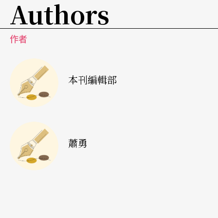
Authors
〔大陸〕
中央直屬院團大調整
作者
文化部直屬藝術表演團體調整工作五月初結束。原
本刊編輯部
有的十三個院團調整爲十個：在中央集團的基礎上
組建中國交響集團，中央歌劇院和中國芭蕾舞團合
併成立中央歌劇芭蕾舞劇院，中央歌舞團和中國輕
音樂團合併成立中國歌舞團，撤銷勇進評劇院，保
蕭勇
留中國歌劇舞劇院、東方歌舞團、中國京劇院、中
央實驗話劇院、中國靑年藝術劇院和中國兒童藝術
劇院。
（蕭勇）