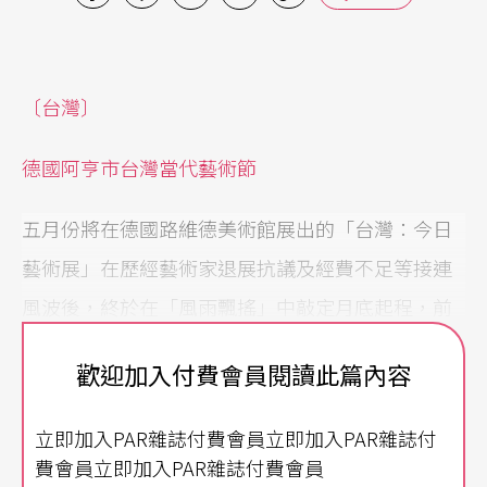
〔台灣〕
德國阿亨市台灣當代藝術節
五月份將在德國路維德美術館展出的「台灣：今日
藝術展」在歷經藝術家退展抗議及經費不足等接連
風波後，終於在「風雨飄搖」中敲定月底起程，前
往阿亨市展出。這項涵蓋美術、表演藝術及電影的
歡迎加入付費會員閱讀此篇內容
「台灣當代藝術節」，也是台灣當代藝術首度大規
模登陸德國。
立即加入PAR雜誌付費會員立即加入PAR雜誌付
費會員立即加入PAR雜誌付費會員
美術部分參展的藝術家爲侯俊明、黃進河、王爲河