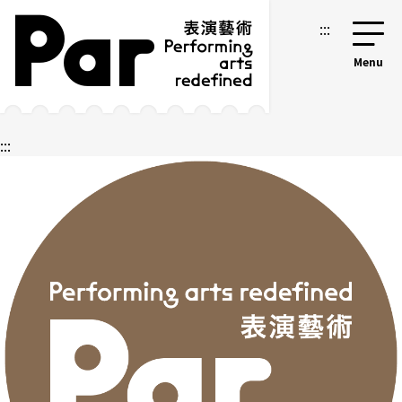
跳到主要內容區塊
網站導覽
:::
:::