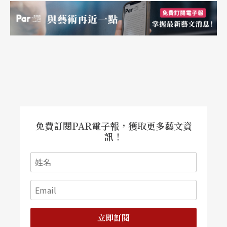
任鳴
入選「十大傑出靑年」
第二屆北京十大傑出靑年評選最近揭曉，北京人民
藝術劇院副院長任鳴獲此殊榮，排名第四位，受到
當局表彰。
今年三十五歲的任鳴，對話劇藝術執著，投身「人
免費訂閱PAR電子報，獲取更多藝文資
訊！
藝」八年，他先後執導了《回歸》、《北京大
爺》、《痴情》、《好人潤五》，合作執導《太平
湖》、《嘩變》、《田野、田野》、《阮玲玉》、
《蝴蝶夢》、《哈姆萊特》等中外劇目。七年前，
他與美國名導演査爾頓．赫斯頓合作《嘩變》獲得
立即訂閱