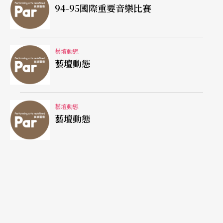
歲壽誕，目前他正籌劃在義大利的斯波萊托市舉辦
94-95國際重要音樂比賽
藝術節。藝術節確定爲六月二十四日至七月十四日
舉行，計劃上演的節目超過二百項之多，包括音
藝壇動態
樂、舞蹈、戲劇等諸多形式。
藝壇動態
梅諾蒂的主要功績在於歌劇創作。一九三八年他寫
了第一部歌劇《阿梅莉亞去參加舞會》，在紐約大
藝壇動態
藝壇動態
都會歌劇院上演取得成功，之後又有《阿瑪爾和夜
晚來客》、《布利克街的怪人》、《執政官》等佳
作問世。有學者認爲，梅諾蒂是本世紀以來，除普
契尼之外歌劇作品上演最多的作曲家。
（蕭勇）