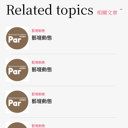
Related topics
節，主題爲「當傳統現代化：國際文化的對話」。
相關文章
演出的部分將由印尼、亞太區地舞團和獨立編舞家
擔任。會議主題包括：「舞蹈與文化交流」、「舞
藝壇動態
蹈硏究與方法」、「舞蹈人類學」、「舞蹈與表演
藝壇動態
管理」、「敎育舞蹈」。另外還邀請各國舞者參與
印尼傳統舞蹈硏習。
藝壇動態
藝壇動態
（編輯室）
〔義大利〕
藝壇動態
藝壇動態
斯波萊托藝術節
今年是世界著名作曲家吉安．卡洛．梅諾蒂八十五
藝壇動態