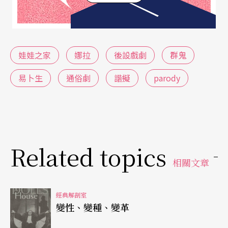
角色扮演往往涉及權力遊戲（power play）。然
而，在這對夫妻的權力遊戲裡，到底是誰眞正佔了
上風，卻不易釐清。於此，我們不妨借助黑格爾有
娃娃之家
娜拉
後設戲劇
群鬼
關主子與奴隸的理論。想當然爾，海爾默是表面上
易卜生
通俗劇
諧擬
parody
的主子。他不但於言談裡對娜拉充分地表現出以上
對下的姿態，還以行動否定娜拉的主體與慾望，將
她貶抑爲「他者」。這一點，從他慣以「雲雀」、
「松鼠」等非人的暱名稱呼其妻即可見一班。相反
Related topics
地，娜拉半自覺地扮演著「奴隸」的角色，並從
相關文章
「被宰制的」表象中得到「主宰」的實質；她在滿
足主人慾望的過程裡逐漸意識到她自己的慾望。這
經典解剖室
變性、變種、變革
裡必須提醒的是，本文所用的表象與實質只是語言