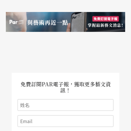
後設。於顯性的後設劇作裡──如皮藍德婁的《六
個尋找作者的劇中人》──作者在單一作品裡刻意
凸顯兩個（以上的）劇種或流派在相互辯證的過程
中所產生的齟齬和消長。隱性後設與顯性後設差別
不大，只是前者手法隱晦，於觀衆不易察覺的情況
下進行劇場美學的辯證（註）。
我們一旦確定《娃娃之家》裡角色扮演的基調，就
免費訂閱PAR電子報，獲取更多藝文資
不難察覺到它無所不在的後設色彩。除了娜拉的轉
訊！
變以外，此劇最爲人詬病的是下列兩點：首先，全
劇運用了過多通俗劇（melodrama）與佳構劇（we
ll-made play）的元素；再來，劇中阮克醫師（Dr. R