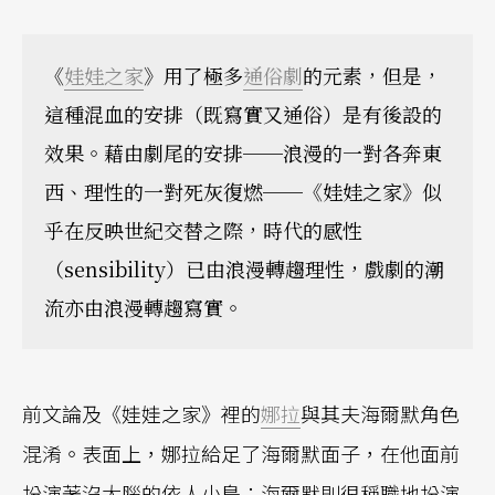
《
娃娃之家
》用了極多
通俗劇
的元素，但是，
這種混血的安排（既寫實又通俗）是有後設的
效果。藉由劇尾的安排──浪漫的一對各奔東
西、理性的一對死灰復燃──《娃娃之家》似
乎在反映世紀交替之際，時代的感性
（sensibility）已由浪漫轉趨理性，戲劇的潮
流亦由浪漫轉趨寫實。
前文論及《娃娃之家》裡的
娜拉
與其夫海爾默角色
混淆。表面上，娜拉給足了海爾默面子，在他面前
扮演著沒大腦的依人小鳥；海爾默則很稱職地扮演