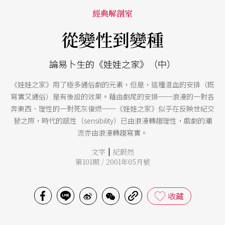
經典解剖室
從變性到變種
論易卜生的《娃娃之家》（中）
《娃娃之家》用了極多通俗劇的元素，但是，這種混血的安排（既
寫實又通俗）是有後設的效果。藉由劇尾的安排──浪漫的一對各
奔東西、理性的一對死灰復燃──《娃娃之家》似乎在反映世紀交
替之際，時代的感性（sensibility）已由浪漫轉趨理性，戲劇的潮
流亦由浪漫轉趨寫實。
|
文字
紀蔚然
第101期 / 2001年05月號
收藏