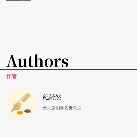
的權宜之計，並無將兩者全然二分的意圖。我們不
應做出如下的結論：海爾默表面上是主人，而實際
上是奴隸；或，娜拉表面上是奴隸，而實際上是主
人。因爲，太太在「假裝」臣服於先生的同時已強
化了先生主宰的正統性。因此，她的假裝帶有眞實
Authors
的面向：不只老公而已，她有時候還眞認爲自己是
個不折不扣的依人小鳥。
作者
無所不在的後設
紀蔚然
正如後設小說一樣，
後設戲劇
於二十世紀後半段大
台大戲劇系名譽教授
行其道。但，後設並非後現代美學的專利，於現代
主義的作品裡（甚至之前）即有後設之風。爲便於
說明，我們姑且將後設作品二分爲顯性後設及隱性