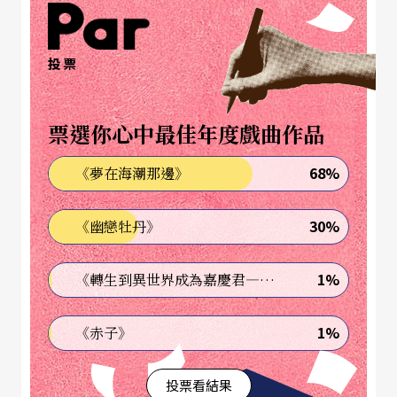
小婦人的姿態，忽而大男人的語調。著名社會學家
高夫曼（Goffman）提醒我們，於日常生活的社交
投票
儀式中，角色扮演爲常見的模式；高夫曼認爲，角
色（role）雖然不等同自我（self），但角色往往融
票選你心中最佳年度戲曲作品
合了自我，也滲透了自我。足見，角色與自我不是
68%
《夢在海潮那邊》
呈二分的狀態，而是某種程度地相互重疊。換句俗
話說，「見人說人話，見鬼說鬼話」不是病態，是
30%
《幽戀牡丹》
常態。如此一來，我們不應將娜拉所扮演的小女人
詮釋爲「虛假的」，如果它算是面具（mask），它
1%
《轉生到異世界成為嘉慶君—發現我的祖先是詐騙集團!?》
是帶有自我色彩的面具。因此，小女人的身分是爲
1%
《赤子》
娜拉的自我所認同的：在劇尾徹底轉型之前，娜拉
內化了父權社會對女人的界定與框限。
投票看結果