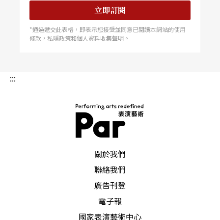
ank） 一角對情節的發展沒有發生任何影響，對結
立即訂閱
構亦無貢獻，是個多餘的人物。現就後設的觀點來
*通過遞交此表格，即表示您接受並同意已閱讀本網站的使用
細究這兩大「缺點」。
條款，私隱政策和個人資料收集聲明。
《娃娃之家》大量運用當時流行的戲劇手法是不可
:::
否認的事實。在《反叛劇場》一書中，作者Robert
Brustein即指出，就藝術成就而言，《娃娃之家》
不及《
群鬼
》Ghosts，因爲前者並沒有呈現「形式
與內容完美的結合」；他進一步解釋，《娃娃之
PAR 表演藝術雜誌
家》有個很嚴重的矛盾：就內容來說它是意念戲劇
關於我們
（theatre of ideas）；就形式而言它屬通俗劇。論
聯絡我們
廣告刊登
及此劇時，Raymond Williams則指出，所謂的寫實
電子報
劇（自然劇）只是浪漫戲劇「合法的小孩」，對上
國家表演藝術中心