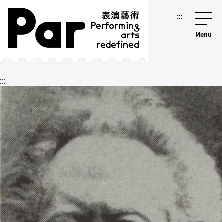
跳到主要內容區塊
網站導覽
:::
:::