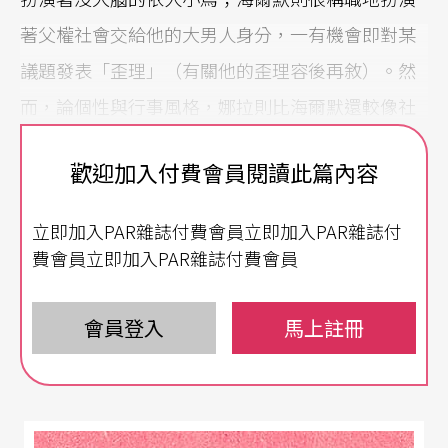
著父權社會交給他的大男人身分，一有機會即對某
議題發表「歪理」（有關他的歪理容後再敘）。然
而，論個性與行事風格，娜拉則比海爾默還較像社
會準繩下的「男人」──果敢、務實、明理。
歡迎加入付費會員閱讀此篇內容
角色扮演的遊戲
立即加入PAR雜誌付費會員立即加入PAR雜誌付
果若上述說法成立，它使得娜拉這個人物益加複
費會員立即加入PAR雜誌付費會員
雜。我們該以何種眼光看視娜拉於第一幕裡的小女
人扮相？顯然，較之海爾默的無意識，娜拉是有意
會員登入
馬上註冊
識地在跟她老公／社會大玩角色扮演（role playin
g）的遊戲。因爲有意識，娜拉的主體呈現分裂的狀
態。在遊戲裡，娜拉不自覺地扮演兩種身分，忽而