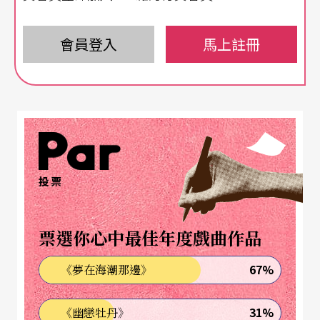
在一九四二年毛澤東〈在延安文藝座談會上的講
話〉之前，「五四」以來的中國已進行了二十三年
會員登入
馬上註冊
的文藝改革。但〈講話〉確立了中國的文藝政策，
它指出了兩個問題中心：為群眾的問題，以及如何
為群眾的問題。文藝必須首先是為工農兵而創作、
為工農兵所利用，並從工農兵中普及與提高。中國
的戲曲改革運動也依循這個大方向「百花齊放、推
投票
陳出新」，戲改運動最大的貢獻之一，在於扶植了
不少不成氣候甚至瀕臨滅絕的小劇種，以及大量地
票選你心中最佳年度戲曲作品
開發新劇目。
67%
《夢在海潮那邊》
在文藝服從於政治的前提下，文藝要從工農兵中普
31%
《幽戀牡丹》
及與提高有兩種最主要的媒材，一個是從全國最風