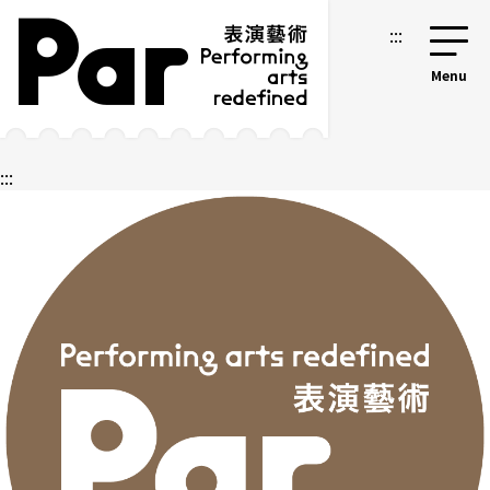
跳到主要內容區塊
網站導覽
:::
:::