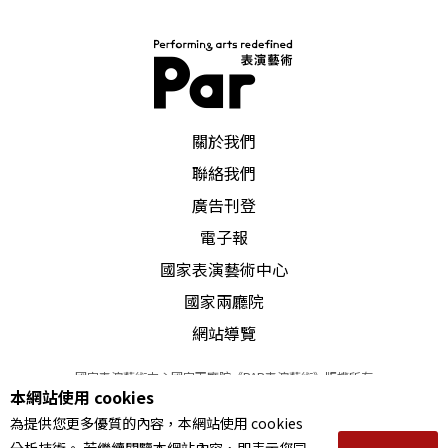
籌。中國的農村與城市在財富分配與各方面資源上
的差異非常大，有些文化館必須以極少的資源運作
著，許多專業的農村小戲劇團也面臨解散或凋零的
PAR 表演藝術雜誌
危機。農村小戲漸漸轉為業餘者的戲劇，但這些業
關於我們
聯絡我們
餘演出可不是將異文化生吞活剝的「愛美劇」，由
廣告刊登
於有深埋入鄉親們生活中的文化傳統，即便是業餘
電子報
演出也有一定水準。有一類的演員是因個人或劇團
國家表演藝術中心
因素已離開舞台，但面臨評獎與進京調演時，文化
國家兩廳院
館又會將其網羅回來演出。這類演員雖是業餘的身
網站導覽
分，卻有專業的實力，當這一類業餘者站上舞台，
國家表演藝術中心國家兩廳院《PAR表演藝術》版權所有
往往會得到如雷掌聲，因為鄉親們仍視其為「角
本網站使用 cookies
©
2022
Performing arts redefined. All Rights Reserved
為提供您更多優質的內容，本網站使用 cookies
兒」。另一類的業餘演員則是對演出有異常的熱
統一編號 Tax Id number 00973926