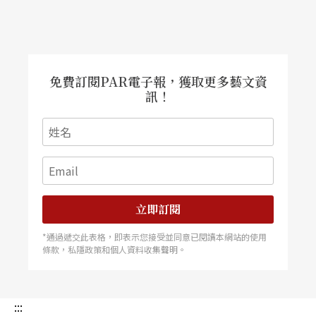
演員擺下道場，以喪禮時用的哭腔哀悼他到鄰居家
「打工」的種雞；雲南小彝劇《真假鄉長》承襲了
清官戲的傳統，卻又諷刺了典型的清官戲，將不收
免費訂閱PAR電子報，獲取更多藝文資
賄的新鄉長痛打了一頓；萊蕪梆子的《推媳婦》則
訊！
是由好不容易娶媳婦的農村大齡青年在推媳婦坐小
車回娘家時，以兩根竹竿表現出種種趣味。這些業
餘演出之所以受歡迎的原因，其一是有時事諷刺劇
（revue）的麻利，其二是在唱腔與表演風格上仍保
立即訂閱
留了民俗的趣味。
*通過遞交此表格，即表示您接受並同意已閱讀本網站的使用
條款，私隱政策和個人資料收集聲明。
另一個值得觀察的現象是農村小戲
業餘演員
的定
位。這些業餘的演出，大都是以各地文化館、文化
:::
廳（相當於台灣的文化中心）為基層單位負責統