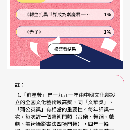
行的劇種——
京劇
著手，一個就是深入農村，從各
1%
《轉生到異世界成為嘉慶君—發現我的祖先是詐騙集團!?》
地的小戲著手。一九五一年的〈政務院關於戲曲改
革工作的指示〉便曾提到：「地方戲尤其是民間小
1%
《赤子》
戲，形式較簡單活潑，容易反映現代生活，並且也
投票看結果
容易為群眾接受，應特別加以重視。今後各地戲曲
改進工作應以對當地群眾影響最大的劇種為主要改
革與發展對象。……在可能條件下，每年應舉行全
國戲曲競賽公演一次，展覽各劇種改進成績，獎勵
註：
其優秀作品與演出，以指導其發展。」在這種背景
1.「群星獎」是一九九一年由中國文化部設
立的全國文化藝術最高獎，同「文華獎」、
下，中國的農村劇團紛紛成立，進行大量現代劇目
「蒲公英獎」有相當的重要性。每年評獎一
的搬演。在娛樂管道選擇較少的年代，農村小戲的
次，每次評一個藝術門類（音樂、舞蹈、戲
確是吸引觀眾的重要戲劇活動；然而時至今日，農
劇、美術攝影書法四項門類），四年一輪