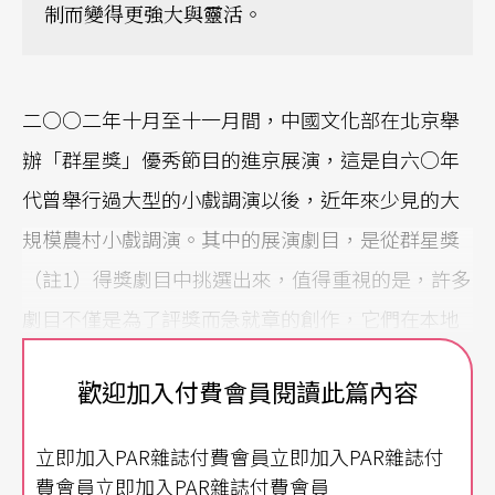
制而變得更強大與靈活。
二○○二年十月至十一月間，中國文化部在北京舉
辦「群星獎」優秀節目的進京展演，這是自六○年
代曾舉行過大型的小戲調演以後，近年來少見的大
規模農村小戲調演。其中的展演劇目，是從群星獎
（註1）得獎劇目中挑選出來，值得重視的是，許多
劇目不僅是為了評獎而急就章的創作，它們在本地
農村已上演過數百場，受到農村觀眾歡迎，具有代
歡迎加入付費會員閱讀此篇內容
表性。
立即加入PAR雜誌付費會員立即加入PAR雜誌付
從工農兵中提高的小劇種、新劇目
費會員立即加入PAR雜誌付費會員