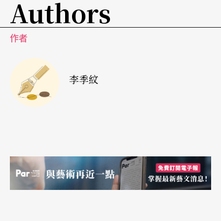
Authors
戰線上，為勞動人民服務。但當今農村面對的最大
問題不是政治上的，而是經濟上的，農村小戲近乎
當下地反映了這一點，比許多大劇種都迅速得多。
作者
適用、發揮於當下的能量
李季紋
農村小戲的經費、人才、資源，相較於大劇種匱
乏，各方面的藝術條件亦不完備成熟，有什麼能拿
出來與主流劇種抗衡呢？大劇種善於以古喻今，農
村小戲的能量則適用於當下、發揮於當下，它能夠
殺出一條生路來，總不可能每天「小放牛」，靠的
恐怕還是新編劇目了。例如，梁山燈戲《招女婿》
立即反映了長江大壩工程中三峽移民的問題；湖南
花鼓戲《祭雞》描述市場經濟下鄰里關係的改變，