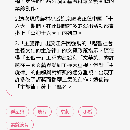
迴，受評的作品必須是基層群眾文藝團體的
村小戲（特別是現代戲）是否還有相同的吸引力？
業餘創作。
2.這次現代農村小戲進京匯演正值中國「十
反映群眾願望審美觀的時裝農村小戲
六大」期間，在此期間許多的演出活動都會
掛上「喜迎十六大」的列車。
近年台北曾舉行過兩次的兩岸戲曲（尤以小戲為
3.「主旋律」出於江澤民強調的「唱響社會
主）匯演，展演了許多台灣觀眾不熟悉、卻令其眼
主義文化的主旋律」的文藝政策指示，這使
睛一亮的中國小戲劇種與傳統劇目。而「群星獎」
得「五個一」工程的建設和「文華獎」的評
選在中國文藝界受到了極大重視，但對「主
雖仍保留小戲的形式與唱腔，但是以創新劇目為
旋律」的曲解與對評獎的過分重視，出現了
主，而且穿時裝、演時事，題材集中在現代農村生
許多為了評獎而揣摩上意的創作；這使得
「主旋律」蒙上了惡名。
活。若將「喜迎十六大」（註2）與「主旋律」（註
3）的帽子套在這些劇目上了事，以此貶低時裝農村
小戲的藝術價值，似乎太小看了農村小戲，因為這
群星獎
農村
京劇
小戲
些在題材上具有驚人雷同性的農村小戲，竟能吸引
業餘演員