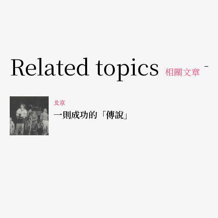
大量的觀眾，表示時裝農村小戲的確反映了大量群
眾的願望，並能引發觀賞時的審美情緒。
這次小戲調演的全部劇目如附表所示。這些劇目演
Related topics
出之後，欲罷不能，還加演了廣東和湖南專場。總
相關文章
體來說，這些劇目的題材不外乎：一、清廉有能的
幹部為農村帶來變化；二、改革開放後，農民經濟
北京
一則成功的「傳說」
狀況提升與農村風貌改變；三、農村在經濟上與生
活品質上提升的主要方法。我們可以發現，「文藝
要從工農兵中普及與提高」的方法沒變、對象沒
變，小戲的聲腔與形式也沒變，但要普及與提高的
內容本身變了。〈講話〉提到中國政治最大的問題
是抗日，希望能爭取全國文藝工作者到同一個統一