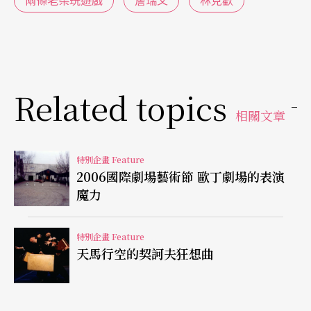
演力薦下，來台演出代表作《
兩條老柴玩遊戲
》，
詹瑞文與甄詠蓓改編荒誕劇大師伊歐涅斯柯（Euge
ne Ionesco）經典作品《椅子》，扮成兩個日暮途
Related topics
窮的老人，一面追憶往日，一面等待演說家的出
相關文章
現。舞台上自始自終只有兩名演員，但精湛的肢體
演出、獨特的幽默風格，以及富有音樂性的語調對
特別企畫 Feature
白，節奏詩意且收放自如，即使粵語發音仍深深吸
2006國際劇場藝術節 歐丁劇場的表演
引台灣觀眾，一同陷進瘋狂、荒誕又充滿想像的劇
魔力
場世界。 甄詠蓓近年來致力於獨角創作，觀賞白先
特別企畫 Feature
勇青春版《牡丹亭》香港演出後，她大大陶醉感
天馬行空的契訶夫狂想曲
動，決心創作一系列獨角《遊園》演出，此次作品
便為《遊園》的第一章，是整個實驗創作系列第一