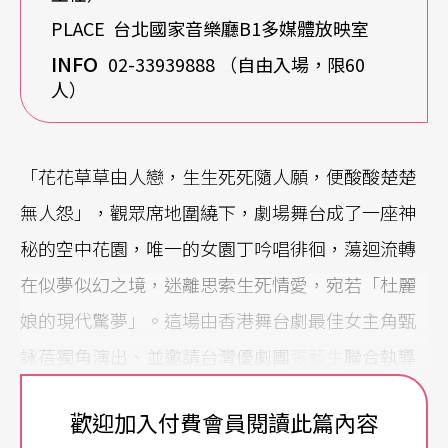
PLACE 台北國家音樂廳B1多媒體放映室
INFO
02-33939888 （自由入場，限60
人）
「花花草草由人戀，生生死死隨人願，便酸酸楚楚
無人怨」，觀眾席地圍繞下，劇場舞台成了一座神
秘的空中花園，唯一的女園丁吟唱徘徊，蕩迴流轉
在似夢似幻之境，迷離思索生死情愛，宛若「杜麗
娘的現代驚夢」。這場由香港舞台劇最佳女主角甄
詠蓓獨角演出、並邀請台灣優劇團
張藝生
聯合執導
的作品《遊園》，四月即將來台，作為二○○六
國
歡迎加入付費會員閱讀此篇內容
際劇場藝術節
的第四棒演出。