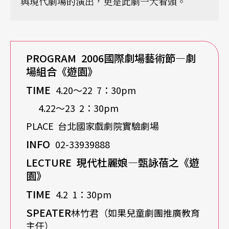
與現代劇場的演出，更是此劇一大看頭。
PROGRAM
2006
國際劇場藝術節—劇
場組合《遊園》
TIME
4.20〜22 7：30pm
4.22〜23 2：30pm
PLACE 台北國家戲劇院實驗劇場
INFO
02-33939888
LECTURE
現代杜麗娘—甄詠蓓之《遊
園》
TIME
4.2 1：30pm
SPEATER
林竹君（如果兒童劇團推廣教育
主任）