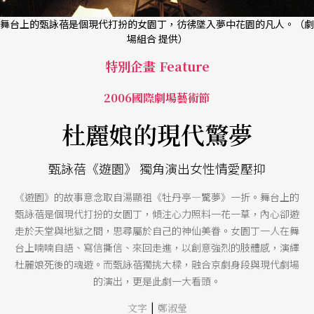
舞台上的甄詠蓓是個現代打扮的女園丁，彷彿墜入夢中花園的凡人。（劇
場組合 提供）
特別企畫 Feature
2006國際劇場藝術節
杜麗娘的現代驚夢
甄詠蓓《遊園》 獨角演出女性情愛壓抑
《遊園》的故事意念取自湯顯祖《牡丹亭—驚夢》一折。舞台上的
甄詠蓓是個現代打扮的女園丁，傾注心力照料一花一草，內心卻遊
走於天堂與地獄之間，思尋屬於自己的神仙美眷。女園丁一人在舞
台上喃喃自語、寫信撕信、來回走進，以創意強烈的肢體感，演繹
杜麗娘死後的魂遊。而甄詠蓓獨挑大樑，融合京劇身段與現代劇場
的演出，更是此劇一大看頭。
|
文字
鄭淑瑩