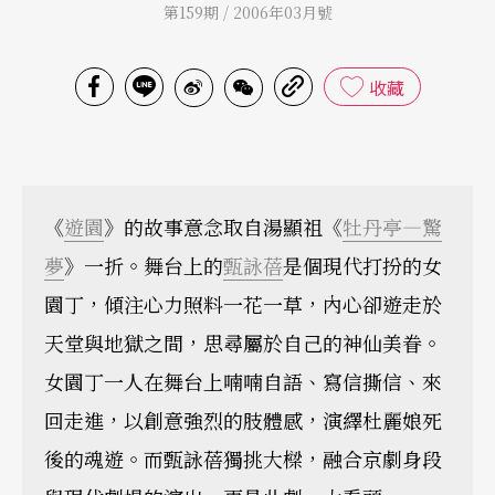
第159期 / 2006年03月號
收藏
《
遊園
》的故事意念取自湯顯祖《
牡丹亭—驚
夢
》一折。舞台上的
甄詠蓓
是個現代打扮的女
園丁，傾注心力照料一花一草，內心卻遊走於
天堂與地獄之間，思尋屬於自己的神仙美眷。
女園丁一人在舞台上喃喃自語、寫信撕信、來
回走進，以創意強烈的肢體感，演繹杜麗娘死
後的魂遊。而甄詠蓓獨挑大樑，融合京劇身段