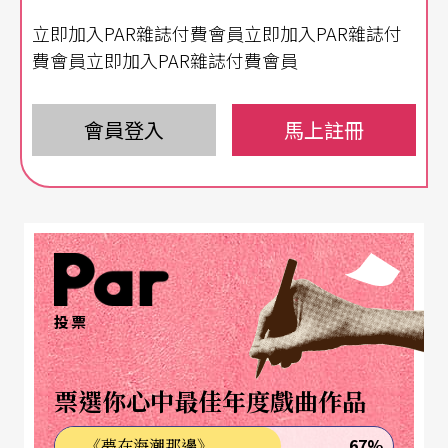
立即加入PAR雜誌付費會員立即加入PAR雜誌付
以創意強烈的肢體感，演繹杜麗娘死後的魂遊
費會員立即加入PAR雜誌付費會員
《遊園》的故事意念取自湯顯祖《牡丹亭—驚夢》
一折，表現手法卻與崑曲大異其趣。舞台上的甄詠
會員登入
馬上註冊
蓓是個現代打扮的女園丁，彷彿墜入夢中花園的凡
人，傾注心力照料一花一草，內心卻遊走於天堂與
地獄之間，思尋屬於自己的神仙美眷。女園丁一人
在舞台上喃喃自語、寫信撕信、來回走進，以創意
強烈的肢體感，演繹杜麗娘死後的魂遊，隨著四季
投票
流轉，訴說一段段無常與失控的現代寓言故事。而
甄詠蓓獨挑大樑，融合京劇身段與現代劇場的演
票選你心中最佳年度戲曲作品
出，更是此劇一大看頭。 曾經三度獲頒「香港舞台
67%
《夢在海潮那邊》