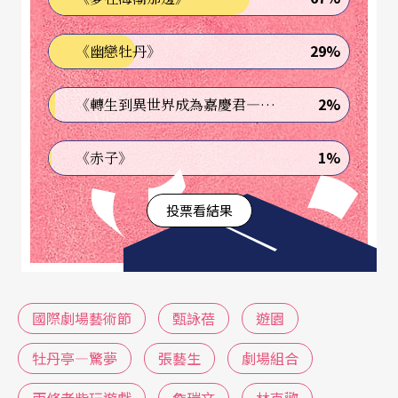
劇最佳女主角（喜／鬧劇）獎」的甄詠蓓，堪稱是
香港當代最受矚目的女演員，集導演、編劇、演員
29%
《幽戀牡丹》
及戲劇教師於一身，出身梨園世家的背景，更讓她
的演出兼具東方細膩與西方創意，以百變演技、細
2%
《轉生到異世界成為嘉慶君—發現我的祖先是詐騙集團!?》
緻敏銳的觸覺、優美的形體、聲線及無限創意備受
1%
《赤子》
讚賞。她與同樣出身香港藝術學院戲劇學院的夫婿
詹瑞文
，共同成立「
劇場組合
」劇團，擅長以「幽
投票看結果
默」、「諷刺」手法，創作富有動感和強烈形式感
的劇場作品，為香港劇場帶來革新的影響。
看白先勇《牡丹亭》，決心創作系列《遊園》獨角
國際劇場藝術節
甄詠蓓
遊園
戲
牡丹亭—驚夢
張藝生
劇場組合
「劇場組合」二○○四年曾在表演工作坊賴聲川導
兩條老柴玩遊戲
詹瑞文
林克歡