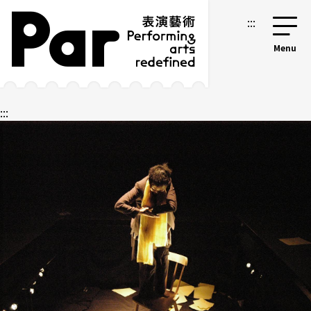
跳到主要內容區塊
網站導覽
:::
:::