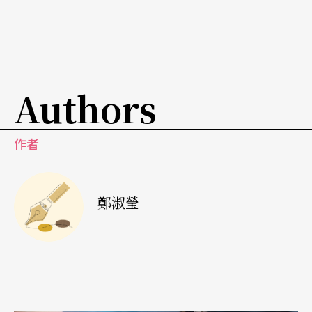
階段的展現。她保留了牡丹亭中古代女子為情而
死、為愛而生的經典靈魂，與自我生命經驗結合；
舞台上雖不見杜麗娘，卻深刻訴說著數百年後女性
依舊存有的情愛壓抑。
Authors
一場與觀眾的近距離「對話
作者
除了邀請北京著名戲劇學者北京著名戲劇學者
林克
歡
擔任文學顧問外，甄詠蓓也請來台灣優人劇團U2
鄭淑瑩
觀點藝術統籌的張藝生，擔任《遊園》聯合導演。
出身香港的張藝生近年活躍於台灣小劇場，並於佛
光大學藝術研究所修讀碩士課程，專研傳統中國美
學及跨文化藝術，甄詠蓓視其為心目中「生命的同
行者」，兩人攜手必能打造出充滿表演力及表演力